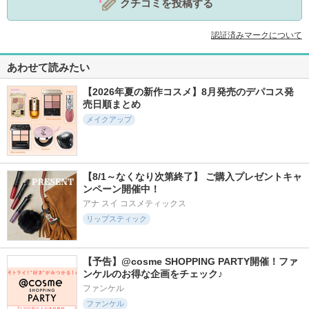
クチコミを投稿する
認証済みマークについて
あわせて読みたい
【2026年夏の新作コスメ】8月発売のデパコス発
売日順まとめ
メイクアップ
【8/1～なくなり次第終了】 ご購入プレゼントキャ
ンペーン開催中！
アナ スイ コスメティックス
リップスティック
【予告】@cosme SHOPPING PARTY開催！ファ
ンケルのお得な企画をチェック♪
ファンケル
ファンケル