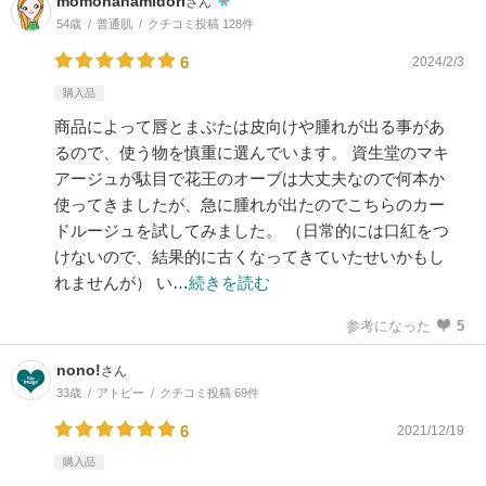
momohanamidori
さん
54歳
普通肌
クチコミ投稿 128件
6
2024/2/3
購入品
商品によって唇とまぶたは皮向けや腫れが出る事があ
るので、使う物を慎重に選んでいます。 資生堂のマキ
アージュが駄目で花王のオーブは大丈夫なので何本か
使ってきましたが、急に腫れが出たのでこちらのカー
ドルージュを試してみました。 （日常的には口紅をつ
けないので、結果的に古くなってきていたせいかもし
れませんが） い…
続きを読む
参考になった
5
nono!
さん
33歳
アトピー
クチコミ投稿 69件
6
2021/12/19
購入品