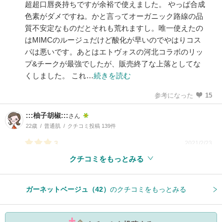
超超口唇炎持ちですが余裕で使えました。 やっぱ合成
色素がダメですね。かと言ってオーガニック路線の品
質不安定なものだとそれも荒れますし。唯一使えたの
はMIMCのルージュだけど酸化が早いのでやはりコス
パは悪いです。あとはエトヴォスの河北コラボのリッ
プ&チークが最強でしたが、販売終了な上落としてな
くしました。 これ…
続きを読む
参考になった
15
:::柚子胡椒:::
さん
22歳
普通肌
クチコミ投稿 139件
3
2021/2/23
クチコミをもっとみる
参考になった
5
ガーネットベージュ（42）
のクチコミをもっとみる