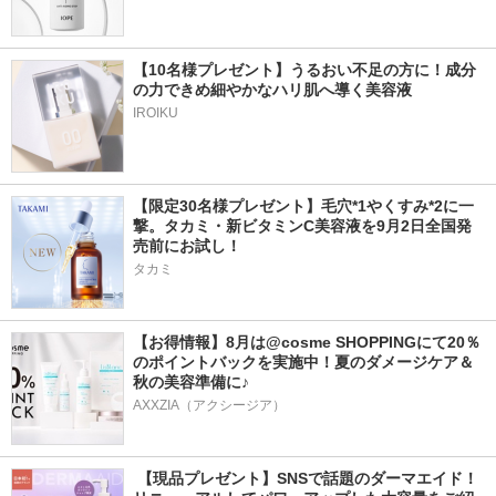
【10名様プレゼント】うるおい不足の方に！成分
の力できめ細やかなハリ肌へ導く美容液
IROIKU
【限定30名様プレゼント】毛穴*1やくすみ*2に一
撃。タカミ・新ビタミンC美容液を9月2日全国発
売前にお試し！
タカミ
【お得情報】8月は@cosme SHOPPINGにて20％
のポイントバックを実施中！夏のダメージケア＆
秋の美容準備に♪
AXXZIA（アクシージア）
 【現品プレゼント】SNSで話題のダーマエイド！