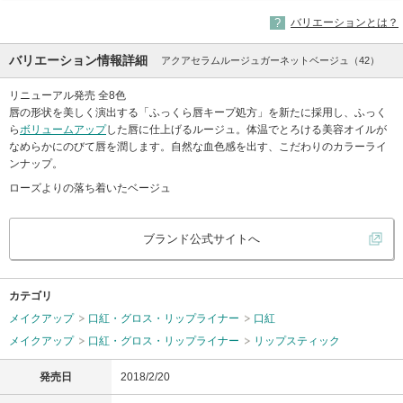
バリエーションとは？
バリエーション情報詳細
アクアセラムルージュガーネットベージュ（42）
リニューアル発売 全8色
唇の形状を美しく演出する「ふっくら唇キープ処方」を新たに採用し、ふっく
ら
ボリュームアップ
した唇に仕上げるルージュ。体温でとろける美容オイルが
なめらかにのびて唇を潤します。自然な血色感を出す、こだわりのカラーライ
ンナップ。
ローズよりの落ち着いたベージュ
ブランド公式サイトへ
カテゴリ
メイクアップ
口紅・グロス・リップライナー
口紅
メイクアップ
口紅・グロス・リップライナー
リップスティック
発売日
2018/2/20