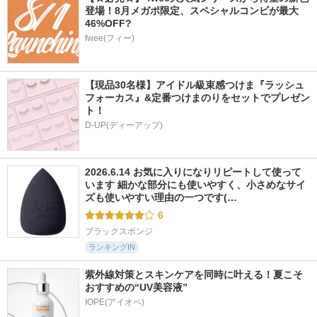
登場！8月メガポ限定、スペシャルコンビが最大
46%OFF?
fwee(フィー)
【現品30名様】アイドル級束感つけま『ラッシュ
フォーカス』&定番つけまのりをセットでプレゼン
ト！
D-UP(ディーアップ)
2026.6.14 お気に入りになりリピートして使って
います 細かな部分にも使いやすく、小さめなサイ
ズも使いやすい理由の一つです(…
6
ブラックスポンジ
ランキングIN
紫外線対策とスキンケアを同時に叶える！夏こそ
おすすめの“UV美容液”
IOPE(アイオペ)