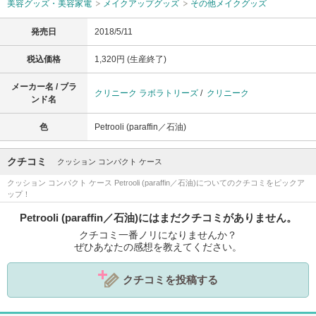
美容グッズ・美容家電
メイクアップグッズ
その他メイクグッズ
発売日
2018/5/11
税込価格
1,320円 (生産終了)
メーカー名 / ブラ
クリニーク ラボラトリーズ
/
クリニーク
ンド名
色
Petrooli (paraffin／石油)
クチコミ
クッション コンパクト ケース
クッション コンパクト ケース Petrooli (paraffin／石油)についてのクチコミをピックア
ップ！
Petrooli (paraffin／石油)にはまだクチコミがありません。
クチコミ一番ノリになりませんか？
ぜひあなたの感想を教えてください。
クチコミを投稿する