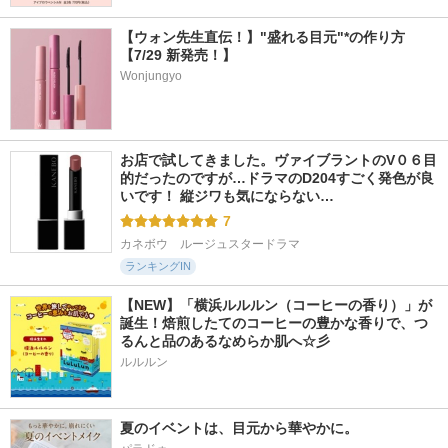
【ウォン先生直伝！】"盛れる目元"*の作り方
【7/29 新発売！】
Wonjungyo
お店で試してきました。ヴァイブラントのV０６目
的だったのですが…ドラマのD204すごく発色が良
いです！ 縦ジワも気にならない…
7
カネボウ　ルージュスタードラマ
ランキングIN
【NEW】「横浜ルルルン（コーヒーの香り）」が
誕生！焙煎したてのコーヒーの豊かな香りで、つ
るんと品のあるなめらか肌へ☆彡
ルルルン
夏のイベントは、目元から華やかに。