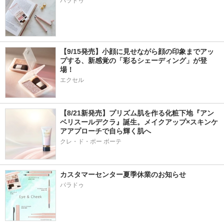
パラドゥ
【9/15発売】小顔に見せながら顔の印象までアッ
プする、新感覚の「彩るシェーディング」が登
場！
エクセル
【8/21新発売】プリズム肌を作る化粧下地『アン
ベリスールデクラ』誕生。メイクアップ×スキンケ
アアプローチで自ら輝く肌へ
クレ・ド・ポー ボーテ
カスタマーセンター夏季休業のお知らせ
パラドゥ