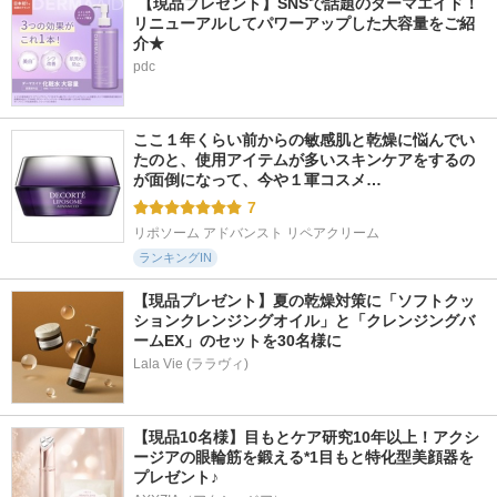
 【現品プレゼント】SNSで話題のダーマエイド！
リニューアルしてパワーアップした大容量をご紹
介★
pdc
ここ１年くらい前からの敏感肌と乾燥に悩んでい
たのと、使用アイテムが多いスキンケアをするの
が面倒になって、今や１軍コスメ…
7
リポソーム アドバンスト リペアクリーム
ランキングIN
【現品プレゼント】夏の乾燥対策に「ソフトクッ
ションクレンジングオイル」と「クレンジングバ
ームEX」のセットを30名様に
Lala Vie (ララヴィ)
【現品10名様】目もとケア研究10年以上！アクシ
ージアの眼輪筋を鍛える*1目もと特化型美顔器を
プレゼント♪