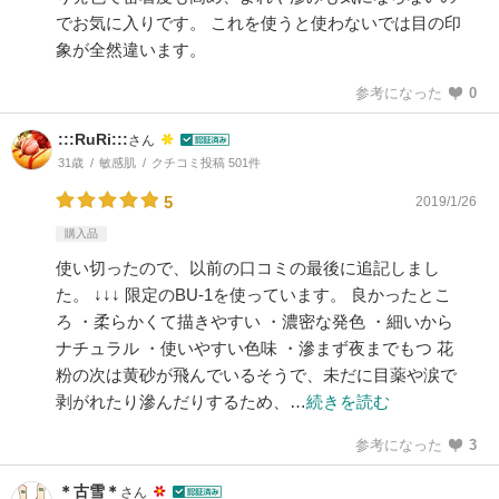
でお気に入りです。 これを使うと使わないでは目の印
象が全然違います。
参考になった
0
:::RuRi:::
さん
31歳
敏感肌
クチコミ投稿 501件
5
2019/1/26
購入品
使い切ったので、以前の口コミの最後に追記しまし
た。 ↓↓↓ 限定のBU-1を使っています。 良かったとこ
ろ ・柔らかくて描きやすい ・濃密な発色 ・細いから
ナチュラル ・使いやすい色味 ・滲まず夜までもつ 花
粉の次は黄砂が飛んでいるそうで、未だに目薬や涙で
剥がれたり滲んだりするため、…
続きを読む
参考になった
3
＊古雪＊
さん