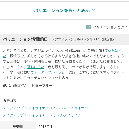
バリエーションをもっとみる
バリエーションとは？
バリエーション情報詳細
レアフィットジェルペンシルBU-1（限定色）
とろけて固まる、レアジェルペンシル。極細1.5ｍｍ、自在に描けて
落ちにく
い
。極細芯で、柔らかくとろけるような描き心地。軽い力でもなめらかにする
すると伸び、キワ・隙間も自在。描いたら固まったようにまぶたに密着して、
にじみにくく、
落ちにくい
。色も形も美しい仕上がりが持続します。さらに
汗・水・涙に強い
ウォータープルーフ
と、皮脂・こすれに強いスマッジプルー
フも叶えたレアタッチ＆ハイフィット処方。
BU-1（限定色）：ビターブルー
カテゴリ
メイクアップ
アイライナー
ペンシルアイライナー
メイクアップ
アイライナー
ジェルアイライナー
発売日
2018/5/1