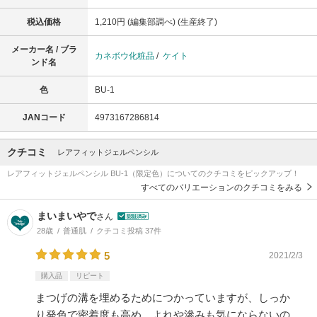
税込価格
1,210円 (編集部調べ) (生産終了)
メーカー名 / ブラ
カネボウ化粧品
/
ケイト
ンド名
色
BU-1
JANコード
4973167286814
クチコミ
レアフィットジェルペンシル
レアフィットジェルペンシル BU-1（限定色）についてのクチコミをピックアップ！
すべてのバリエーションのクチコミをみる
まいまいやで
さん
28歳
普通肌
クチコミ投稿 37件
5
2021/2/3
購入品
リピート
まつげの溝を埋めるためにつかっていますが、しっか
り発色で密着度も高め、よれや滲みも気にならないの