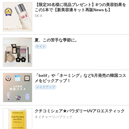
【限定30名様に現品プレゼント】8つの美容効果を
この1本で【新美容液キット再販Newsも】
SK-II
夏、この苦手な季節に。
ケイト
「belif」や「ネーミング」など6月発売の韓国コス
メをピックアップ！
メイクアップ
クチコミシェア★パウダリーUVアロエスティック
ネイチャーリパブリック