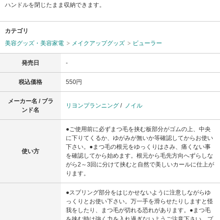
ハンドルを閉じたまま収納できます。
カテゴリ
美容グッズ・美容家電
メイクアップグッズ
ビューラー
発売日
-
税込価格
550円
メーカー名 / ブラ
リヨンプランニング
/
ノイル
ンド名
●ご使用前に必ずまつ毛を挟む板部分がゴムの上、中央
に下りてくるか、ゆがみが無いか等確認してからお使い
下さい。●まつ毛の根元をゆっくりはさみ、痛くない事
使い方
を確認してから始めます。根元から毛先方向へずらしな
がら2～3回に分けて挟むと自然で美しいカールに仕上が
ります。
●スプリング部分をはじかせないように注意しながらゆ
っくりとお使い下さい。万一手を滑らせたりしますと怪
我をしたり、まつ毛が切れる恐れがあります。●まつ毛
を挟む時は強く力を入れ過ぎないようご注意下さい。プ