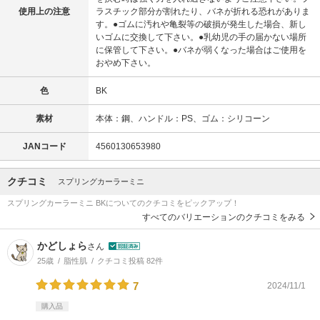
使用上の注意
ラスチック部分が割れたり、バネが折れる恐れがありま
す。●ゴムに汚れや亀裂等の破損が発生した場合、新し
いゴムに交換して下さい。●乳幼児の手の届かない場所
に保管して下さい。●バネが弱くなった場合はご使用を
おやめ下さい。
色
BK
素材
本体：鋼、ハンドル：PS、ゴム：シリコーン
JANコード
4560130653980
クチコミ
スプリングカーラーミニ
スプリングカーラーミニ BKについてのクチコミをピックアップ！
すべてのバリエーションのクチコミをみる
かどしょら
さん
25歳
脂性肌
クチコミ投稿 82件
7
2024/11/1
購入品