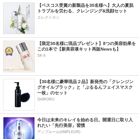
【ベスコス受賞の新製品を30名様へ】大人の夏肌
トラブルを労わる、クレンジング&洗顔セット
エレクトロン
【限定30名様に現品プレゼント】8つの美容効果を
この1本で【新美容液キット再販Newsも】
SK-II
【30名様に豪華現品２品】新発売の「クレンジン
グオイルブラック」と「ぷるるんフェイスマスク
一枚」のセット
SHIRORU
今日は未来のキレイを始める日。開運日に取り入
れたい「先行美容」習慣
アンプルール(AMPLEUR)