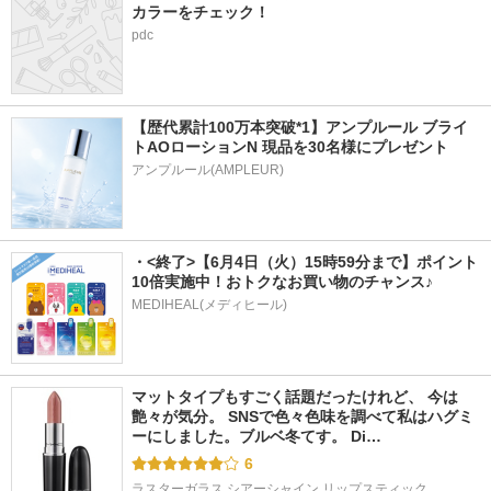
カラーをチェック！
pdc
【歴代累計100万本突破*1】アンプルール ブライ
トAOローションN 現品を30名様にプレゼント
アンプルール(AMPLEUR)
・<終了>【6月4日（火）15時59分まで】ポイント
10倍実施中！おトクなお買い物のチャンス♪
MEDIHEAL(メディヒール)
マットタイプもすごく話題だったけれど、 今は
艶々が気分。 SNSで色々色味を調べて私はハグミ
ーにしました。ブルベ冬てす。 Di…
6
ラスターガラス シアーシャイン リップスティック