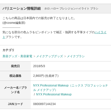
バリエーション情報詳細
ホロ ハロー プレシジョンハイライト ブラシ
こちらの商品は日本国内での販売が終了となりました。
(@cosme編集部)
------------------
気になる部分の色ムラをピンポイントで補正・強調する平筆タイプの
ハイライ
ト
ブラシです。
カテゴリ
美容グッズ・美容家電
メイクアップグッズ
メイクブラシ
発売日
2018/5/3
税込価格
2,860円 (生産終了)
NYX Professional Makeup（ニックス プロフェッショナ
メーカー名 / ブラ
ル メイクアップ）
ンド名
/
NYX Professional Makeup
JANコード
0800897144234