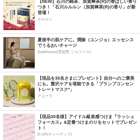
【NEW】石川の銘茶、加賀棒茶(R)の香ばしい香り
つき！「石川ルルルン（加賀棒茶(R)の香り」が新
登場！
ルルルン
夏後半の肌ケアに。潤燥（ユンジョ）エッセンス
でうるおいチャージ
Sulwhasoo(雪花秀, ソルファス)
【現品を30名さまにプレゼント】自分へのご褒美
にも。贅沢ケアを堪能できる「プランプコンセン
トレートマスク*」
アユーラ
【現品30名様】アイドル級束感つけま『ラッシュ
フォーカス』&定番つけまのりをセットでプレゼン
ト！
D-UP(ディーアップ)