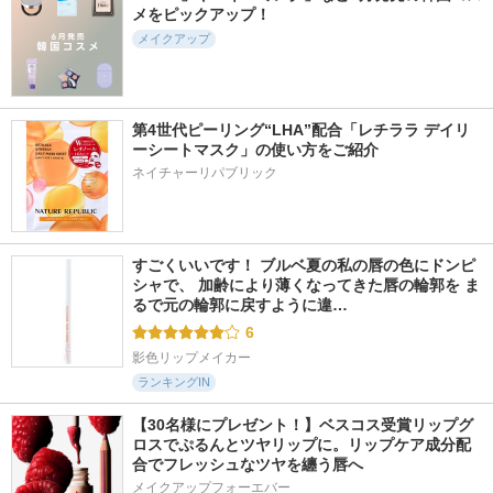
メをピックアップ！
メイクアップ
第4世代ピーリング“LHA”配合「レチララ デイリ
ーシートマスク」の使い方をご紹介
ネイチャーリパブリック
すごくいいです！ ブルベ夏の私の唇の色にドンピ
シャで、 加齢により薄くなってきた唇の輪郭を ま
るで元の輪郭に戻すように違…
6
影色リップメイカー
ランキングIN
【30名様にプレゼント！】ベスコス受賞リップグ
ロスでぷるんとツヤリップに。リップケア成分配
合でフレッシュなツヤを纏う唇へ
メイクアップフォーエバー