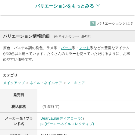
バリエーションをもっとみる
バリエーションとは？
バリエーション情報詳細
pa ネイルカラー(旧)A113
原色・パステル調の発色、ラメ系・
パール
系・
マット
系などの豊富なアイテム
が50色以上揃っています。たくさんのカラーを使っていただけるように、お求
めやすい価格です。
カテゴリ
メイクアップ
ネイル・ネイルケア
マニキュア
発売日
-
税込価格
- (生産終了)
メーカー名 / ブラ
DearLaura(ディアローラ)
/
ンド名
pa(ピーエーネイルコレクティブ)