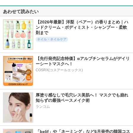
あわせて読みたい
【2026年最新】洋梨（ペアー）の香りまとめ｜ハ
ンドクリーム・ボディミスト・シャンプー・柔軟
剤まで
ネイル・ネイルケア
【先行発売記念特価】αアルブチンセラムがデイリ
ーシートマスクへ！
COSRX(コスアールエックス)
厚塗り感なしで毛穴レス美肌へ！ マスクでも崩れ
知らずの最強ベースメイク術
ランコム
「belif」や「ネーミング」など6月発売の韓国コス