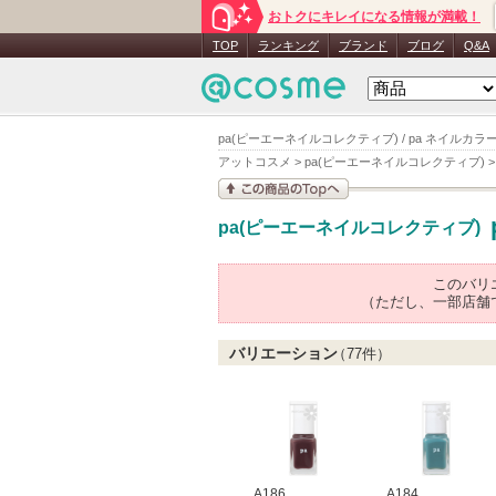
おトクにキレイになる情報が満載！
TOP
ランキング
ブランド
ブログ
Q&A
pa(ピーエーネイルコレクティブ) / pa ネイルカラー(
アットコスメ
>
pa(ピーエーネイルコレクティブ)
この商品の情報を見
pa(ピーエーネイルコレクティブ)
る
このバリ
（ただし、一部店舗
バリエーション
（
77
件）
A186
A184