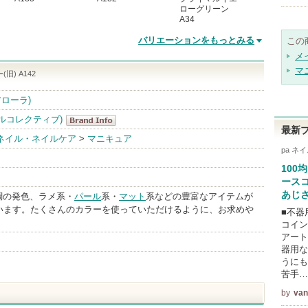
ローグリーン
A34
バリエーションをもっとみる
この
メ
マ
旧) A142
ィアローラ)
イルコレクティブ)
最新
pa(ピーエーネ
ネイル・ネイルケア
>
マニキュア
pa ネ
イルコレクテ
100
ィブ)
ース
BrandInfo
あじ
調の発色、ラメ系・
パール
系・
マット
系などの豊富なアイテムが
ています。たくさんのカラーを使っていただけるように、お求めや
■不器
コイン
アー
器用な
うにも
苦手…
by
vani