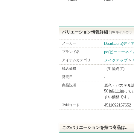
バリエーション情報詳細
pa ネイルカラー(
メーカー
DearLaura(デ
ブランド名
pa(ピーエーネ
アイテムカテゴリ
メイクアップ
>
税込価格
- (生産終了)
発売日
-
商品説明
原色・パステル
50色以上揃っ
すい価格です。
JANコード
4511692157652
このバリエーションを持つ商品は...