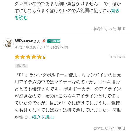
クレヨンなのであまり細い線はかけません。 で、ぼか
すにしてもうまくぼけないので広範囲に使うに…
続き
を読む
参考になった
0
WR-etran
さん
41歳
敏感肌
クチコミ投稿 227件
5
2020/3/23
購入品
『01 クラシックボルドー』使用。キャンメイクの目元
用アイテムの中ではマイナーなのですが、コツを掴む
ととても優秀さんです。 ボルドーカラ―のアイライン
が好きなので、始めはこちらをアイラインとして使っ
ていたのですが、目尻がすぐにぼけてしまうし、色持
ちも良くなくてしばらくは持て余していました。 何度
か使っ…
続きを読む
参考になった
1