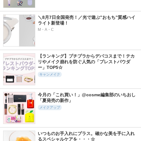
＼8月7日全国発売！／光で遊ぶ”おもち”質感ハイ
ライト新登場！
M・A・C
【ランキング】プチプラからデパコスまで！テカ
リやメイク崩れを防ぐ人気の「プレストパウダ
ー」TOP5☆
キャンメイク
今月の「これ買い！」@cosme編集部のいちおし
「夏発売の新作」
メイクアップ
いつものお手入れにプラス。確かな美を手に入れ
るスペシャルケアを・・・☆