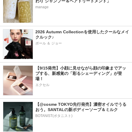
わり シャンプー＆ヘアトリートメント」
manage
2026 Autumn Collectionを使用したクールなメイ
クルック♪
ポール ＆ ジョー
【9/15発売】小顔に見せながら顔の印象までアッ
プする、新感覚の「彩るシェーディング」が登
場！
エクセル
【@cosme TOKYO先行発売】濃密オイルでうる
おう。SANTALの新ボディーソープ＆ミルク
BOTANIST(ボタニスト)