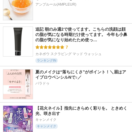
アンプルール(AMPLEUR)
追記 朝のみ週2で使ってます。こちらの洗顔は顔
の脂が気になる時期だけ使ってます。 今年も小鼻
の脂が気になり始めたため使っ…
7
カネボウ スクラビング マッド ウォッシュ
ランキングIN
夏のメイクは“落ちにくさ”がポイント！＼眉はア
イブロウペンシルNで♪／
パラドゥ
【花火ネイル】指先にきらめく彩りを。 ときめく
光、咲き出す
キャンメイク
キャンメイク