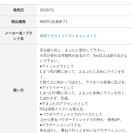
発売日
2018/7/1
税込価格
660円 (生産終了)
メーカー名 / ブラ
井田ラボラトリーズ
/
キャンメイク
ンド名
芯を繰り出し、まぶたに塗付して下さい。
※芯が折れる可能性があるので、5㎜以上は繰り出さな
いで下さい。
●アイシャドウとして
1.まつ毛の際に沿って、上まぶたに太めにラインを引
く。
2.指で上に向かってぼかし、アイホール全体に広げる。
●アイライナーとして
使い方
1.まつげの際に沿って、上まぶた全体にラインを引く。
2.ぼかさず、完成。
●下まぶたのアクセントとして
03は涙袋メイクにも使える。
●パウダーアイシャドウのベースとして
上から塗るパウダーアイシャドウの持ち・発色UP。
●グラデーションメイクも
色をぼかし、重ねて行くときれいなグラデーションに。