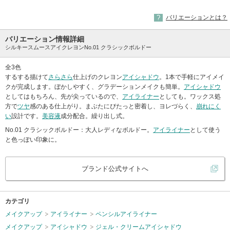
(生産終了)
(生産終了)
(生産終了)
バリエーションとは？
バリエーション情報詳細
シルキースムースアイクレヨンNo.01 クラシックボルドー
全3色
するする描けて
さらさら
仕上げのクレヨン
アイシャドウ
。1本で手軽にアイメイ
クが完成します。ぼかしやすく、グラデーションメイクも簡単。
アイシャドウ
としてはもちろん、先が尖っているので、
アイライナー
としても。ワックス処
方で
ツヤ
感のある仕上がり。まぶたにぴたっと密着し、ヨレづらく、
崩れにく
い
設計です。
美容液
成分配合。繰り出し式。
No.01 クラシックボルドー：大人レディなボルドー。
アイライナー
として使う
と色っぽい印象に。
ブランド公式サイトへ
カテゴリ
メイクアップ
アイライナー
ペンシルアイライナー
メイクアップ
アイシャドウ
ジェル・クリームアイシャドウ