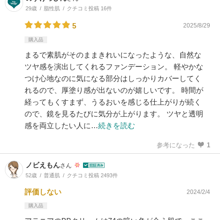
29歳
脂性肌
クチコミ投稿 16件
5
2025/8/29
購入品
まるで素肌がそのままきれいになったような、自然な
ツヤ感を演出してくれるファンデーション。 軽やかな
つけ心地なのに気になる部分はしっかりカバーしてく
れるので、厚塗り感が出ないのが嬉しいです。 時間が
経ってもくすまず、うるおいを感じる仕上がりが続く
ので、鏡を見るたびに気分が上がります。 ツヤと透明
感を両立したい人に…
続きを読む
参考になった
1
ノビえもん
さん
52歳
普通肌
クチコミ投稿 2493件
評価しない
2024/2/4
購入品