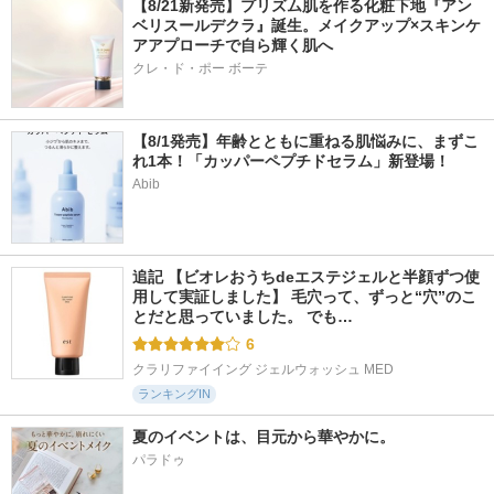
【8/21新発売】プリズム肌を作る化粧下地『アン
ベリスールデクラ』誕生。メイクアップ×スキンケ
アアプローチで自ら輝く肌へ
クレ・ド・ポー ボーテ
【8/1発売】年齢とともに重ねる肌悩みに、まずこ
れ1本！「カッパーペプチドセラム」新登場！
Abib
追記 【ビオレおうちdeエステジェルと半顔ずつ使
用して実証しました】 毛穴って、ずっと“穴”のこ
とだと思っていました。 でも…
6
クラリファイイング ジェルウォッシュ MED
ランキングIN
夏のイベントは、目元から華やかに。
パラドゥ