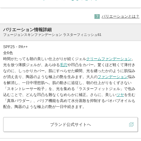
バリエーションとは？
バリエーション情報詳細
フュージョンスキンファンデーション ラスターフィニッシュ61
SPF25・PA++
全6色
時間がたっても朝の美しい仕上がりが続くジェル
クリームファンデーション
。
光を放つ薄膜ジェルが、あらゆる
毛穴
や凹凸をカバー。驚くほど軽くて薄付き
なのに、しっかりカバー。肌にすべらせた瞬間、光を纏ったかのように肌悩み
が消え去り、陶器のような極上の艶を生みます。大人の
ファンデーション
悩み
を解消し、一日中理想肌へ。肌の動きに追従し、朝の仕上がりをくずさない
「スキントレーサー粒子」を、光を集める「ラスターフィットジェル」で包み
込むことで、どんな凹凸も難なくなめらかに補正。さらに、美しい
ツヤ
を生む
「真珠パウダー」、バリア機能を高めて水分蒸散を抑制するバオバブオイルも
配合。陶器のような極上の艶が一日中続きます。
ブランド公式サイトへ