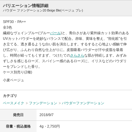
バリエーション情報詳細
パウダー ファンデーション20 Beige Ble(ベージュ ブレ)
SPF30・PA++
全3色
繊細なヴェインブルー(ブルー
パール
)と、青白さがあり紫外線カット効果のある
UVカットパウダーを絶妙なバランスで配合。赤味、黄味を整え、“頬化粧”を引
き立てる、透き通るような白い肌を演出します。するすると心地よい感触で伸
び広がり、ふんわり自然な仕上がりに。皮脂吸着パウダーが汗や皮脂を吸着
し、時間が経ってもくすまず、つけたての
さらさら
な肌が持続します。みずみ
ずしさを感じるローズ、スパイシー感のあるローズに、イリスなどのパウダリ
ーをブレンドした香り。
ケース別売り(2種)
小麦ベージュ
カテゴリ
ベースメイク
ファンデーション
パウダーファンデーション
発売日
2018/9/7
容量・税込価格
4g・2,750円