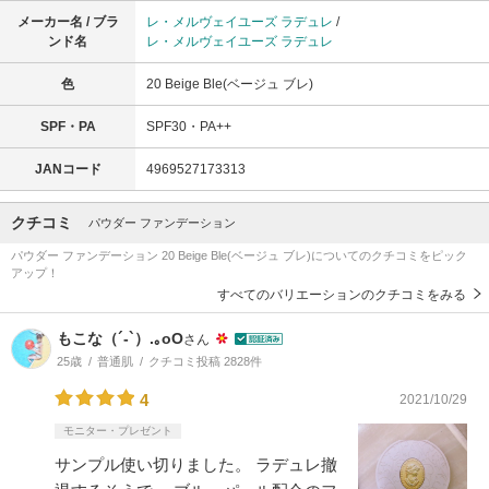
メーカー名 / ブラ
レ・メルヴェイユーズ ラデュレ
/
ンド名
レ・メルヴェイユーズ ラデュレ
色
20 Beige Ble(ベージュ ブレ)
SPF・PA
SPF30・PA++
JANコード
4969527173313
クチコミ
パウダー ファンデーション
パウダー ファンデーション 20 Beige Ble(ベージュ ブレ)についてのクチコミをピック
アップ！
すべてのバリエーションのクチコミをみる
もこな（´-`）.｡oO
さん
25歳
普通肌
クチコミ投稿 2828件
4
2021/10/29
モニター・プレゼント
サンプル使い切りました。 ラデュレ撤