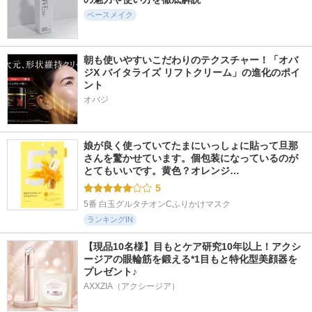
ベースメイク
朝も使いやすいこだわりのテクスチャー！「オバ
ジX バイタライズ リフトクリーム」の進化のポイ
ント
オバジ
娘が良く使っていてたまにいっしょに貼って旦那
さんを驚かせています。個包装になっているのが
とてもいいです。黄色？オレンジ…
5
5番 白玉グルタチオンCふりかけマスク
ランキングIN
【現品10名様】目もとケア研究10年以上！アクシ
ージアの眼輪筋を鍛える*1目もと特化型美顔器を
プレゼント♪
AXXZIA（アクシージア）