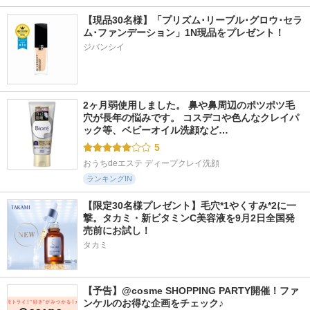
【現品30名様】「プリズム･リーブル･グロウ･セラ
ム･ファンデーション」1N現品をプレゼント！ 
ジバンシイ
2ヶ月弱使用しました。 鼻や鼻周辺のポツポツ毛
穴が長年の悩みです。 コスデコや色んなクレイパ
ック等、ベビーオイル洗顔など…
5
おうちdeエステ ディープクレイ洗顔
ランキングIN
【限定30名様プレゼント】毛穴*1やくすみ*2に一
撃。タカミ・新ビタミンC美容液を9月2日全国発
売前にお試し！
タカミ
【予告】@cosme SHOPPING PARTY開催！ファ
ンケルのお得な企画をチェック♪