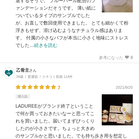
退するそうで。 ブルーパール配合のフ
ァンデーションだそうです。 薄い紙に
ついているタイプのサンプルでした
が、お直しで数回使用できました。 とても細かくて粉
浮きもせず、溶け込むようなナチュラル感はありま
す。 付属の小さなパフが本当に小さく地味にストレス
でした…
続きを読む
参考になった
0
乙骨主
さん
39歳
普通肌
クチコミ投稿 114件
7
2021/9/20
購入品
LADUREEがブランド終了ということ
で何か買っておきたいなーと思ってこ
れを買いました。届いてまずびっくり
したのが小ささです。ちょっと大きめ
のサンプルかと思いました。でも持ち歩き用を想定し