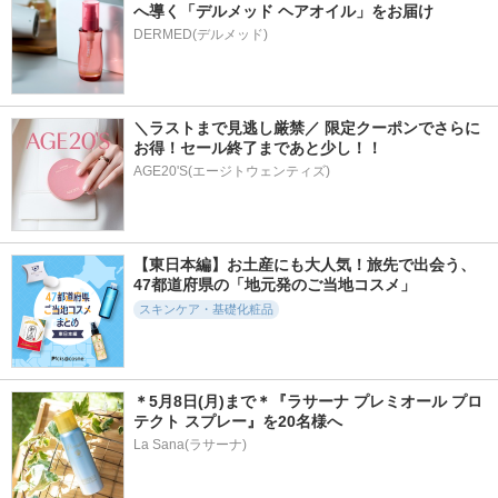
へ導く「デルメッド ヘアオイル」をお届け
DERMED(デルメッド)
＼ラストまで見逃し厳禁／ 限定クーポンでさらに
お得！セール終了まであと少し！！
AGE20'S(エージトウェンティズ)
【東日本編】お土産にも大人気！旅先で出会う、
47都道府県の「地元発のご当地コスメ」
スキンケア・基礎化粧品
＊5月8日(月)まで＊『ラサーナ プレミオール プロ
テクト スプレー』を20名様へ
La Sana(ラサーナ)