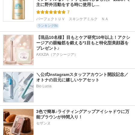
主に野外活動をする時に使用し…
7
パーフェクトＵＶ　スキンケアミルク　ＮＡ
ランキングIN
【現品10名様】目もとケア研究10年以上！アクシ
ージアの眼輪筋を鍛える*1目もと特化型美顔器を
プレゼント♪
AXXZIA（アクシージア）
＼公式Instagramスタッフアカウント開設記念／
オトナの目元に嬉しいケアセット
Bio Lucia
3色で簡単♪ライティングアップアイシャドウに万
能ブラウンが仲間入り！
セザンヌ