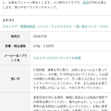
し、お肌をワントーン明るくします。コメ粉のスクラブで、
毛穴
の汚れも落と
します。使いやすいワンタッチキャップ。
カテゴリ
スキンケア・基礎化粧品
パック・フェイスマスク
洗い流すパック・マスク
発売日
2018/7/18
容量・税込価格
170g・1,320円
メーカー名 / ブラ
コスメテックスローランド
/
白米糀
ンド名
1.洗顔後、適量を手に取り、お顔にまんべんなく塗って
ください。その後、5~10分ほどおいてください。2.お顔
使い方
の内側から外側に向かって、引っ張り上げるようにやさ
しくマッサージしてください。3.水、またはぬるま湯で
すすぎ残しがないように、十分にすすいでください。
直射日光の当たる場所、極端に高温または低温の場所で
の保管は避けてください。傷やはれもの、しっしん等、
異常のある部位には使用しないでください。お肌に異常
が生じていないかよく注意して使用してください。化粧