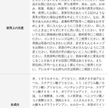
品がお肌に合わない時、即ち使用中、赤み、はれ、かゆ
み、刺激、色抜け（白斑等）や黒ずみ等の異常が現れた
時、使用したお肌に、直射日光があたって上記のような
異常が現れた場合は使用を中止してください。なお、異
常があらわれた時は、皮膚科専門医等へご相談をおすす
めします。目に入らないようにご注意ください。目に入
使用上の注意
ったときはこすらずにすぐに洗い流してください。すす
いでも目に異物感が残る場合には、眼科医等にご相談く
ださい。コンタクトレンズは外してご使用ください。使
用後は容器の口をきれいに拭き、必ずきちんとキャップ
をお閉めください。容器の中に水が入らないようにご注
意ください。乳幼児の手の届かないところに保管してく
ださい。天然原料の性質により、色味や硬さに変化が生
じることがありますが品質に問題はありません。また、
部位的に不均一なときはよく揉んでからご使用くださ
い。アレルギーをお持ちの方は医師にご相談ください。
水、ミネラルオイル、グリセリン、水添ナタネ油アルコ
ール、ステアリン酸グリセリル、トリ（カプリル酸／カ
プリン酸）グリセリル、ペンチレングリコール、ステア
リン酸ＰＥＧ－４５、ポリアクリルアミド、コメヌカ
油、コメ発酵液、コメ粉、コメ胚芽油、ベニコウジ菌／
コメ発酵エキス、酒粕エキス、コメヌカエキス、アクリ
全成分
ル酸Ｎａグラフトデンプン、セルロース、水添ポリイソ