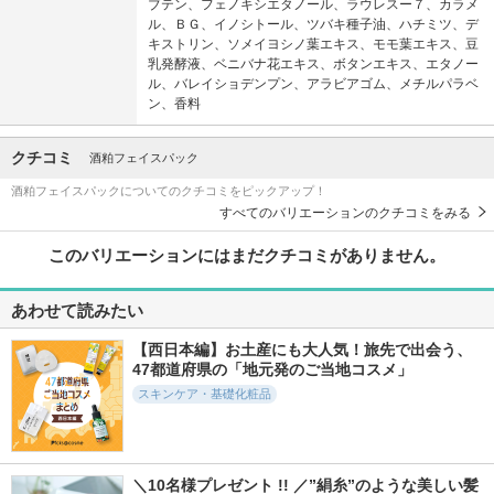
ブテン、フェノキシエタノール、ラウレスー７、カラメ
ル、ＢＧ、イノシトール、ツバキ種子油、ハチミツ、デ
キストリン、ソメイヨシノ葉エキス、モモ葉エキス、豆
乳発酵液、ベニバナ花エキス、ボタンエキス、エタノー
ル、バレイショデンプン、アラビアゴム、メチルパラベ
ン、香料
クチコミ
酒粕フェイスパック
酒粕フェイスパックについてのクチコミをピックアップ！
すべてのバリエーションのクチコミをみる
このバリエーションにはまだクチコミがありません。
あわせて読みたい
【西日本編】お土産にも大人気！旅先で出会う、
47都道府県の「地元発のご当地コスメ」
スキンケア・基礎化粧品
＼10名様プレゼント !! ／”絹糸”のような美しい髪