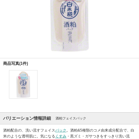
商品写真(1件)
バリエーション情報詳細
酒粕フェイスパック
酒粕配合の、洗い流すフェイス
パック
。酒粕&5種類のコメ由来成分配合で、白
米のような透明肌に。気になる
くすみ
・黒ズミ・ガサつきをすっきり洗い流