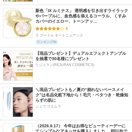
新色「IX ルミナス」 透明感を引き出すライラック
やパープルに、血色感を添えるコーラル、くすみ
カバーのイエロー、トーンアッ…
6
ラ プードル オートニュアンス
ランキングIN
【現品プレゼント】デュアルエフェクトアンプル
を抽選で30名様にプレゼント
リジュラン(REJURAN COSMETICS)
＼現品プレゼントも／夏の“崩れないベースメイ
ク”は名品化粧下地から！毛穴・ベタつき・乾燥知
らずの肌に
シュウ ウエムラ
（2026.6.17） 今年はお得なビューティーデーに
てシンプルなアネッサを購入しました。 顔以外で