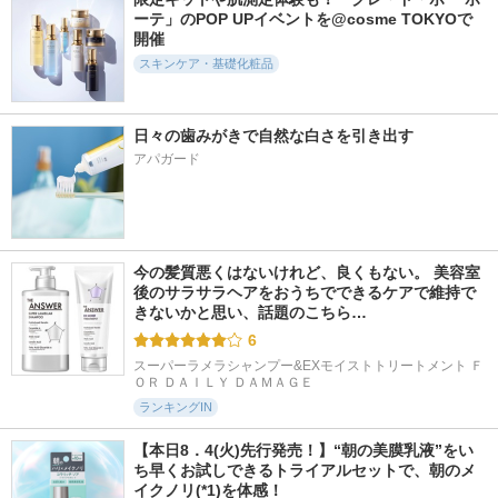
ーテ」のPOP UPイベントを@cosme TOKYOで
開催
スキンケア・基礎化粧品
日々の歯みがきで自然な白さを引き出す
アパガード
今の髪質悪くはないけれど、良くもない。 美容室
後のサラサラヘアをおうちでできるケアで維持で
きないかと思い、話題のこちら…
6
スーパーラメラシャンプー&EXモイストトリートメント Ｆ
ＯＲ ＤＡＩＬＹ ＤＡＭＡＧＥ
ランキングIN
【本日8．4(火)先行発売！】“朝の美膜乳液”をい
ち早くお試しできるトライアルセットで、朝のメ
イクノリ(*1)を体感！