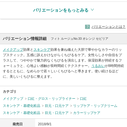
バリエーションをもっとみる
バリエーションとは？
バリエーション情報詳細
フィト ルージュNo.33 オレンジ セビリア
メイクアップ
効果と
スキンケア
効果を兼ね備えた大胆で華やかなカラーのリッ
プスティック。五感に訴えかけながらくちびるをケア。女性らしさや自信をプ
ラスして、つややかで魅力的なくちびるを演出します。保湿効果が持続するフ
ォーミュラと、心地よい感触が長時間続くテクスチャー。
うるおい
が8時間持続
するとともに、なめらかで若々しいくちびるへと導きます。使い続けるほど
に、美しいくちびるに整えます。
カテゴリ
メイクアップ
口紅・グロス・リップライナー
口紅
スキンケア・基礎化粧品
目元・口元ケア
リップケア・リップクリーム
スキンケア・基礎化粧品
目元・口元ケア
カラーリップケア
発売日
2018/9/1