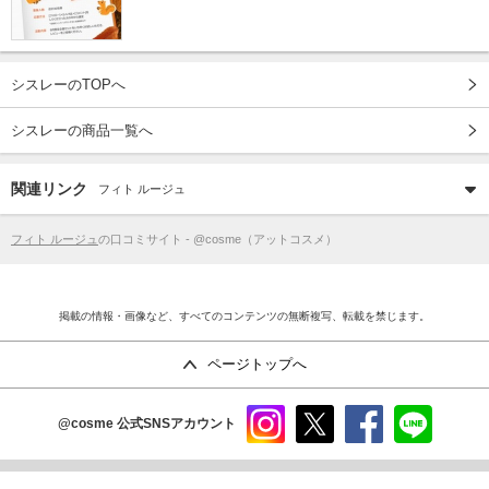
シスレーのTOPへ
シスレーの商品一覧へ
関連リンク
フィト ルージュ
フィト ルージュ
の口コミサイト - @cosme（アットコスメ）
掲載の情報・画像など、すべてのコンテンツの無断複写、転載を禁じます。
ページトップへ
@cosme
公式SNSアカウント
instag
x
faceb
line
ram
ook
copyright©istyle,inc.