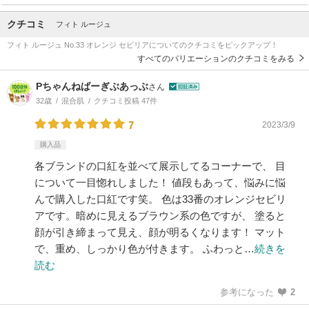
クチコミ
フィト ルージュ
フィト ルージュ No.33 オレンジ セビリアについてのクチコミをピックアップ！
すべてのバリエーションのクチコミをみる
Pちゃんねばーぎぶあっぶ
さん
32歳
混合肌
クチコミ投稿 47件
7
2023/3/9
購入品
各ブランドの口紅を並べて展示してるコーナーで、 目
について一目惚れしました！ 値段もあって、悩みに悩
んで購入した口紅です笑。 色は33番のオレンジセビリ
アです。暗めに見えるブラウン系の色ですが、 塗ると
顔が引き締まって見え、顔が明るくなります！ マット
で、重め、しっかり色が付きます。 ふわっと…
続きを
読む
参考になった
2