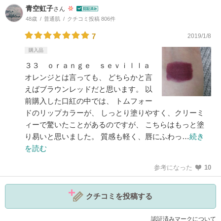
青空虹子
さん
48歳
普通肌
クチコミ投稿 806件
7
2019/1/8
購入品
３３ ｏｒａｎｇｅ ｓｅｖｉｌｌａ
オレンジとは言っても、 どちらかと言
えばブラウンレッドだと思います。 以
前購入した口紅の中では、 トムフォー
ドのリップカラーが、 しっとり塗りやすく、クリーミ
ィーで驚いたことがあるのですが、 こちらはもっと塗
り易いと思いました。 質感も軽く、唇にふわっ…
続き
を読む
参考になった
10
クチコミを投稿する
認証済みマークについて