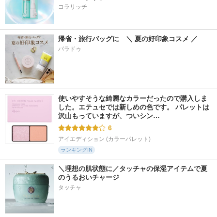
コラリッチ
帰省・旅行バッグに　＼ 夏の好印象コスメ ／
パラドゥ
使いやすそうな綺麗なカラーだったので購入しま
した。エテュセでは新しめの色です。 パレットは
沢山もっていますが、ついシン…
6
アイエディション (カラーパレット)
ランキングIN
＼理想の肌状態に／タッチャの保湿アイテムで夏
のうるおいチャージ
タッチャ