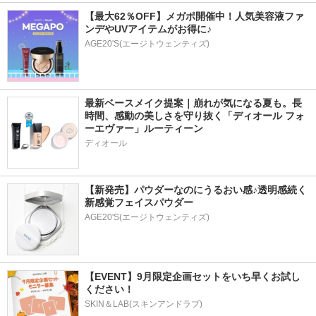
【最大62％OFF】メガポ開催中！人気美容液ファ
ンデやUVアイテムがお得に♪
AGE20'S(エージトウェンティズ)
最新ベースメイク提案｜崩れが気になる夏も。長
時間、感動の美しさを守り抜く「ディオール フォ
ーエヴァー」ルーティーン
ディオール
【新発売】パウダーなのにうるおい感♪透明感続く
新感覚フェイスパウダー
AGE20'S(エージトウェンティズ)
【EVENT】9月限定企画セットをいち早くお試し
ください！
SKIN＆LAB(スキンアンドラブ)