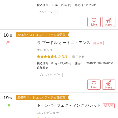
税込価格：
1.8ml・2,640円
発売日：
2026/3/6
コンシーラー
Like
Have
18
2025年ベストコスメ アイテム賞受賞
位
ラ プードル オートニュアンス
購入可
エレガンス
5.9
7,448件
税込価格：
8.8g・13,200円
発売日：
2010/11/18 (2026/6/1
追加発売)
プレストパウダー
Like
Have
19
2025年ベストコスメ アイテム賞受賞
位
トーンパーフェクティング パレット
購入可
コスメデコルテ