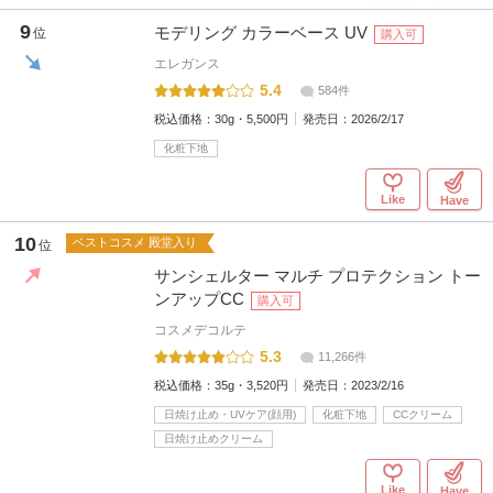
9
モデリング カラーベース UV
位
購入可
エレガンス
5.4
584件
税込価格：
30g・5,500円
発売日：
2026/2/17
化粧下地
Like
Have
10
ベストコスメ 殿堂入り
位
サンシェルター マルチ プロテクション トー
ンアップCC
購入可
コスメデコルテ
5.3
11,266件
税込価格：
35g・3,520円
発売日：
2023/2/16
日焼け止め・UVケア(顔用)
化粧下地
CCクリーム
日焼け止めクリーム
Like
Have