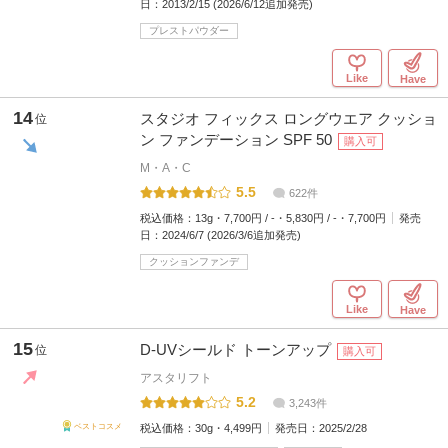
日：
2013/2/15 (2026/6/12追加発売)
プレストパウダー
Like
Have
14
スタジオ フィックス ロングウエア クッショ
位
ン ファンデーション SPF 50
購入可
M・A・C
5.5
622件
税込価格：
13g・7,700円 / -・5,830円 / -・7,700円
発売
日：
2024/6/7 (2026/3/6追加発売)
クッションファンデ
Like
Have
15
D-UVシールド トーンアップ
位
購入可
アスタリフト
5.2
3,243件
税込価格：
30g・4,499円
発売日：
2025/2/28
ベストコスメ