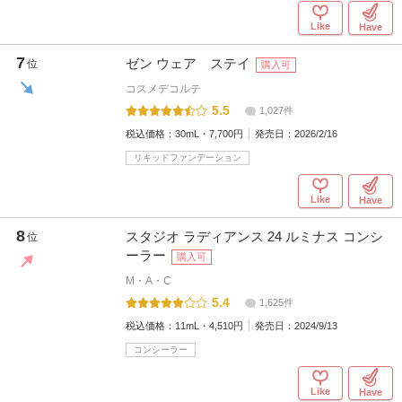
Like
Have
7
ゼン ウェア ステイ
位
購入可
コスメデコルテ
5.5
1,027件
税込価格：
30mL・7,700円
発売日：
2026/2/16
リキッドファンデーション
Like
Have
8
スタジオ ラディアンス 24 ルミナス コンシ
位
ーラー
購入可
M・A・C
5.4
1,625件
税込価格：
11mL・4,510円
発売日：
2024/9/13
コンシーラー
Like
Have