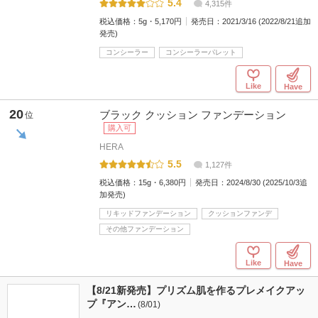
5.4
4,315件
税込価格：
5g・5,170円
発売日：
2021/3/16 (2022/8/21追加
発売)
コンシーラー
コンシーラーパレット
Like
Have
20
ブラック クッション ファンデーション
位
購入可
HERA
5.5
1,127件
税込価格：
15g・6,380円
発売日：
2024/8/30 (2025/10/3追
加発売)
リキッドファンデーション
クッションファンデ
その他ファンデーション
Like
Have
【8/21新発売】プリズム肌を作るプレメイクアッ
プ『アン…
(8/01)