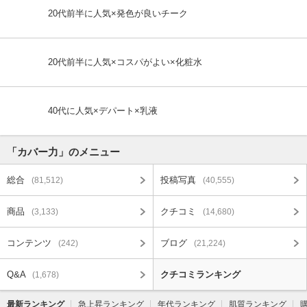
20代前半に人気×発色が良いチーク
20代前半に人気×コスパがよい×化粧水
40代に人気×デパート×乳液
「カバー力」のメニュー
総合
投稿写真
(81,512)
(40,555)
商品
クチコミ
(3,133)
(14,680)
コンテンツ
ブログ
(242)
(21,224)
Q&A
クチコミランキング
(1,678)
最新ランキング
急上昇ランキング
年代ランキング
肌質ランキング