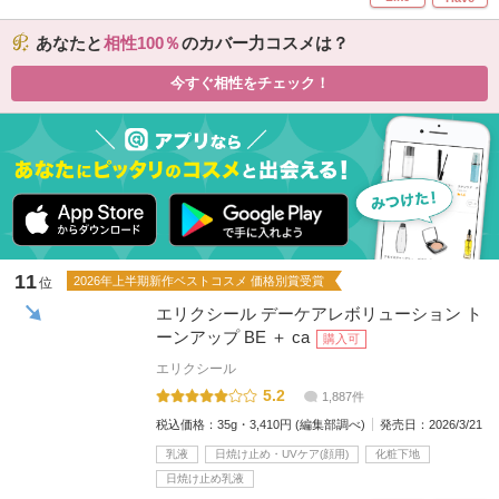
あなたと
相性100
のカバー力コスメは？
今すぐ相性をチェック！
11
2026年上半期新作ベストコスメ 価格別賞受賞
位
エリクシール デーケアレボリューション ト
ーンアップ BE ＋ ca
購入可
エリクシール
5.2
1,887件
税込価格：
35g・3,410円 (編集部調べ)
発売日：
2026/3/21
乳液
日焼け止め・UVケア(顔用)
化粧下地
日焼け止め乳液