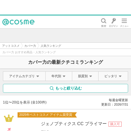
@cosme
アットコスメ
カバー力
人気ランキング
カバー力 おすすめ商品・人気ランキング
カバー力の最新クチコミランキング
アイテムカテゴリ
年代別
肌質別
ピッタリ
もっと絞り込む
毎週金曜更新
1位〜20位を表示 (全100件)
更新日：
2026/7/31
2025年ベストコスメ アイテム賞受賞
ジェノプティクス CC プライマー
購入可