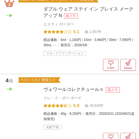
ダブル ウェア ステイ イン プレイス メーク
アップ N
購入可
エスティ ローダー
5.1
2,367件
税込価格：
5ml・1,100円 / 15ml・3,960円 / 30ml・7,590円 /
30mL・-
発売日：
2026/3/6
リキッドファンデーション
Like
Have
4
ベストコスメ 殿堂入り
位
ヴォワールコレクチュールｎ
購入可
クレ・ド・ポー ボーテ
5.8
20,924件
税込価格：
40g・8,250円
発売日：
2020/3/21 (2024/8/21追
加発売)
化粧下地