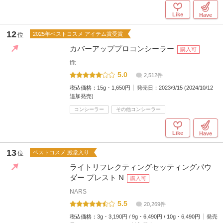
Like
Have
12
2025年ベストコスメ アイテム賞受賞
位
カバーアッププロコンシーラー
購入可
tfit
5.0
2,512件
税込価格：
15g・1,650円
発売日：
2023/9/15 (2024/10/12
追加発売)
コンシーラー
その他コンシーラー
Like
Have
13
ベストコスメ 殿堂入り
位
ライトリフレクティングセッティングパウ
ダー プレスト N
購入可
NARS
5.5
20,269件
税込価格：
3g・3,190円 / 9g・6,490円 / 10g・6,490円
発売