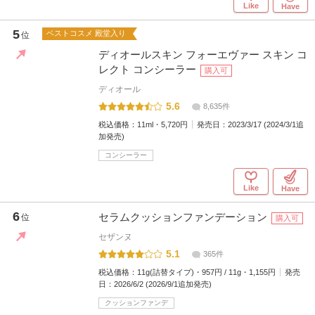
Like
Have
5
ベストコスメ 殿堂入り
位
ディオールスキン フォーエヴァー スキン コ
レクト コンシーラー
購入可
ディオール
5.6
8,635件
税込価格：
11ml・5,720円
発売日：
2023/3/17 (2024/3/1追
加発売)
コンシーラー
Like
Have
6
セラムクッションファンデーション
位
購入可
セザンヌ
5.1
365件
税込価格：
11g(詰替タイプ)・957円 / 11g・1,155円
発売
日：
2026/6/2 (2026/9/1追加発売)
クッションファンデ