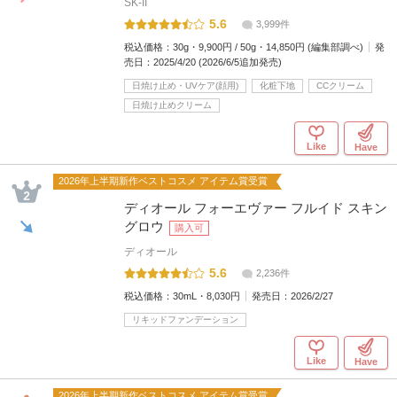
SK-II
5.6
3,999件
税込価格：
30g・9,900円 / 50g・14,850円 (編集部調べ)
発
売日：
2025/4/20 (2026/6/5追加発売)
日焼け止め・UVケア(顔用)
化粧下地
CCクリーム
日焼け止めクリーム
Like
Have
2026年上半期新作ベストコスメ アイテム賞受賞
ディオール フォーエヴァー フルイド スキン
グロウ
購入可
ディオール
5.6
2,236件
税込価格：
30mL・8,030円
発売日：
2026/2/27
リキッドファンデーション
Like
Have
2026年上半期新作ベストコスメ アイテム賞受賞