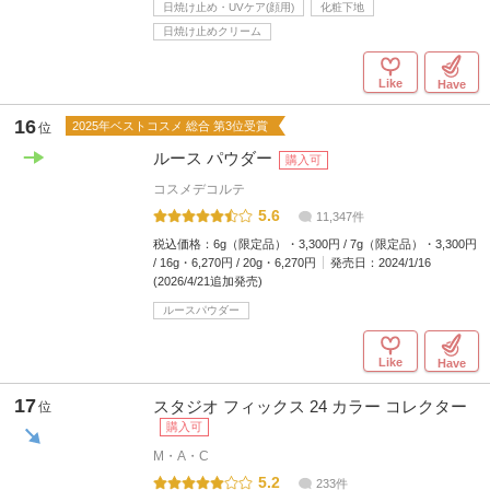
日焼け止め・UVケア(顔用)
化粧下地
日焼け止めクリーム
Like
Have
16
2025年ベストコスメ 総合 第3位受賞
位
ルース パウダー
購入可
コスメデコルテ
5.6
11,347件
税込価格：
6g（限定品）・3,300円 / 7g（限定品）・3,300円
/ 16g・6,270円 / 20g・6,270円
発売日：
2024/1/16
(2026/4/21追加発売)
ルースパウダー
Like
Have
17
スタジオ フィックス 24 カラー コレクター
位
購入可
M・A・C
5.2
233件