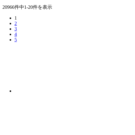
20966件中1-20件を表示
1
2
3
4
5