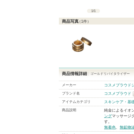
1
/
1
商品写真
（
1
件）
商品情報詳細
ゴールドリバイタライザー
メーカー
コスメプラウド
ブランド名
コスメプラウド
アイテムカテゴリ
スキンケア・基
商品説明
純金によるイオ
ング
マッサージ
す。
無着色
、
無鉱物