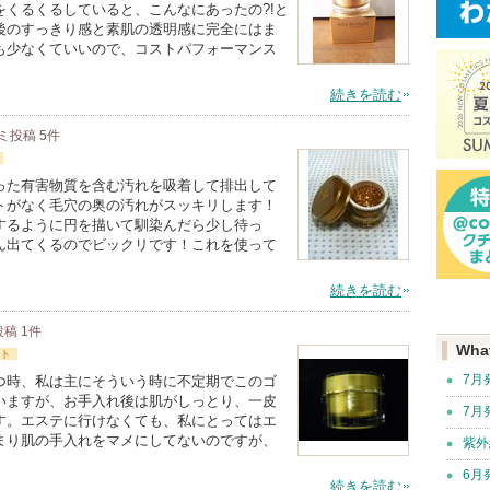
くるくるしていると、こんなにあったの?!と
後のすっきり感と素肌の透明感に完全にはま
も少なくていいので、コストパフォーマンス
続きを読む
ミ投稿
5
件
った有害物質を含む汚れを吸着して排出して
トがなく毛穴の奥の汚れがスッキリします！
するように円を描いて馴染んだら少し待っ
ん出てくるのでビックリです！これを使って
続きを読む
投稿
1
件
Wha
ト
7月
つ時、私は主にそういう時に不定期でこのゴ
いますが、お手入れ後は肌がしっとり、一皮
7月
す。エステに行けなくても、私にとってはエ
まり肌の手入れをマメにしてないのですが、
紫外
6月
続きを読む