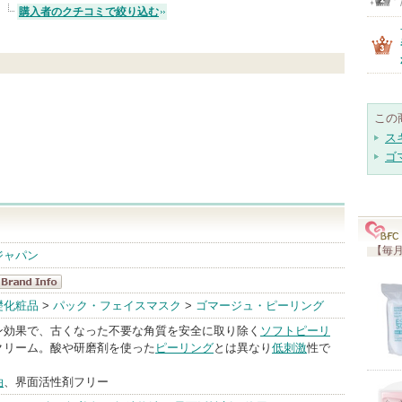
購入者のクチコミで絞り込む
この
ス
ゴ
【毎月
ジャパン
コスメプラウ
礎化粧品
>
パック・フェイスマスク
>
ゴマージュ・ピーリング
ド BrandInfo
ン効果で、古くなった不要な角質を安全に取り除く
ソフト
ピーリ
クリーム。酸や研磨剤を使った
ピーリング
とは異なり
低刺激
性で
油
、界面活性剤フリー