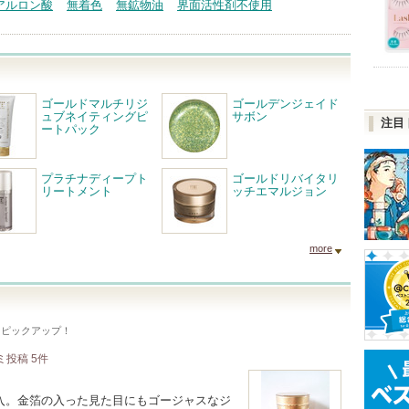
アルロン酸
無着色
無鉱物油
界面活性剤不使用
ゴールドマルチリジ
ゴールデンジェイド
ュブネイティングピ
サボン
注目
ートパック
プラチナディープト
ゴールドリバイタリ
リートメント
ッチエマルジョン
more
をピックアップ！
ミ投稿
5
件
入。金箔の入った見た目にもゴージャスなジ