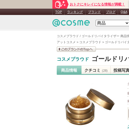
おトクにキレイになる情報が満載！
TOP
ランキング
ブランド
ブログ
Q&A
コスメプラウド / ゴールドリバイタライザー 商品
アットコスメ
>
コスメプラウド
>
ゴールドリバイ
このブランドの情報を
ゴールドリ
コスメプラウド
見る
商品情報
クチコミ
投稿写
(28)