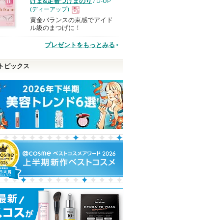
けま&定番つけまのり
/ D-UP
(ディーアップ)
黄金バランスの束感でアイド
現
ル級のまつげに！
プレゼントをもっとみる
品
トピックス