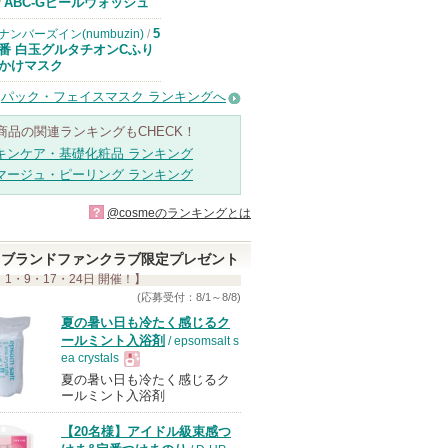
ドクターケイか
ABC-Gピールウォッシュ
/
らのお知らせが
あります
5
ナンバーズイン(numbuzin)
/
番 白玉グルタチオンCふり
かけマスク
パック・フェイスマスク ランキングへ
商品の関連ランキングもCHECK！
キンケア・基礎化粧品 ランキング
マージュ・ピーリング ランキング
?
@cosmeのランキングとは
ブランドファンクラブ限定プレゼント
 1・9・17・24日 開催！】
(応募受付：8/1～8/8)
夏の暑い日も冷たく感じるク
ールミント入浴剤
/ epsomsalt s
ea crystals
夏の暑い日も冷たく感じるク
現
ールミント入浴剤
【20名様】アイドル級束感つ
品