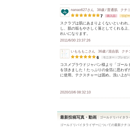
nanao627
さん
38歳 / 普通肌
クチ
7
購入品
リピー
スクラブは肌にあまりよくないといわれ
し、肌の垢もやさしく落としてくれる上
れいになります。
2011/6/30 23:37:26
いもももこ
さん
36歳 / 混合肌
クチ
6
モニター・プレゼン
コスメプラウドジャパン様より「ゴール
を頂きました！たっぷりの金箔に思わず
に使用。テクスチャーは固め。洗い上が
2020/10/6 08:32:10
最新投稿写真・動画
ゴールドリバイタラ
ゴールドリバイタライザー
についての最新クチ