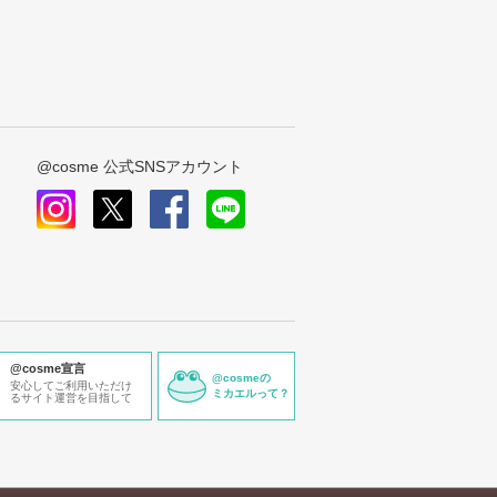
@cosme 公式SNSアカウント
instagram
x
facebook
line
@cosme宣言
@cosmeの
安心してご利用いただけ
ミカエルって？
るサイト運営を目指して