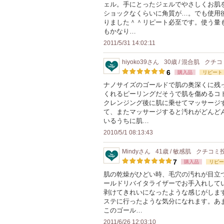
ェル。手にとったジェルでやさしくお肌を
ショックなくらいに角質が…。でも使用
りました＾＾リピート必至です。使う量
もかなり…
2011/5/31 14:02:11
hiyoko39
さん
30歳 / 混合肌
クチコ
6
購入品
リピート
ナノサイズのゴールドで肌の奥深くに残
くれるピーリングだそうで肌を傷めるコ
クレンジング後に肌に乗せてマッサージ
て、またマッサージすると汚れがどんど
いるうちに肌…
2010/5/1 08:13:43
Mindy
さん
41歳 / 敏感肌
クチコミ
7
購入品
リピー
肌の乾燥がひどい時、毛穴の汚れが目立
ールドリバイタライザーでお手入れして
剥けてきれいになったような感じがしま
ステに行ったような気分になれます。あ
このゴール…
2011/6/26 12:03:10