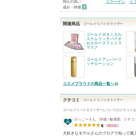
関心の高い
コラーゲン
ヒ
成分・特徴
?
関連商品
ゴールドリバイタライザー
ゴールドボタニカル
ステムリッチバイオ
セルロースフェイス
マスク
ゴールドアンバーリ
ッチローション
コスメプラウドの商品一覧へ
クチコミ
ゴールドリバイタライザー
ゴールドリバイタライザー
についてのクチコミ
のっこー
さん
39歳 / 敏感肌
クチコ
6
購入品
大好きなモデルさんのブログで知って購