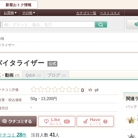
新着おトク情報
お買物
その他
カテゴリ一覧
ベストコスメ
情報
タライザー
バイタライザー
公式
真・動画
Q&A
ブログ
(7)
(0)
(0)
0
-pt
クチコミ評価
50g・13,200円
関連
容量・税込価格
パック
-
発売日
Like
Have
41
7
気になる
もってる
クチコミする
28
41
クチコミ
件
注目人数
人