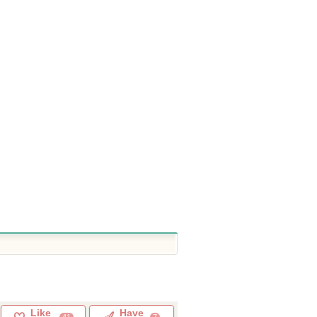
Like
Have
41
7