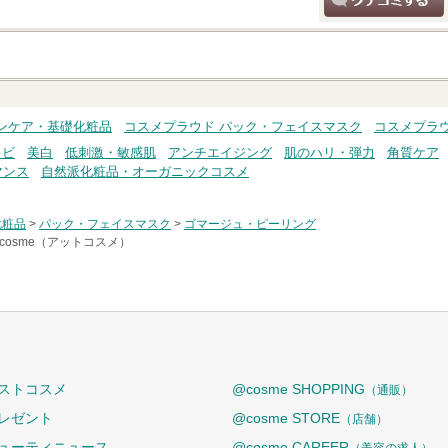
クチコミする
ンケア・基礎化粧品
コスメプラウド パック・フェイスマスク
コスメプラ
キビ
美白
低刺激・敏感肌
アンチエイジング
肌のハリ・弾力
角質ケア
マンス
自然派化粧品・オーガニックコスメ
化粧品
>
パック・フェイスマスク
>
ゴマージュ・ピーリング
cosme（アットコスメ）
ストコスメ
@cosme SHOPPING
（通販）
レゼント
@cosme STORE
（店舗）
ューティニュース
@cosme CAREER