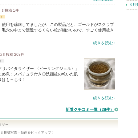
6月
コミ投稿
1
件
ト
、使用を躊躇してましたが、この製品だと、ゴールドがスクラブ
、毛穴の中まで浸透するくらい粒が細かいので、すごく使用後き
続きを読む
コミ投稿
203
件
ト
ドリバイタライザー 〈ピーリングジェル〉」
ため息！スパチュラ付き◎洗顔後の乾いた肌
りはもっちり！
続きを読む
新着クチコミ一覧
（28件）
イザー
コミ投稿写真・動画をピックアップ！