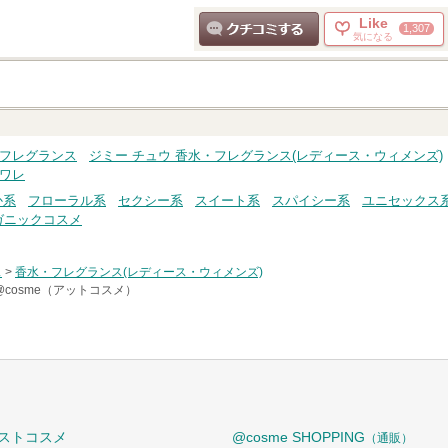
Like
1,307
気になる
クチコミする
・フレグランス
ジミー チュウ 香水・フレグランス(レディース・ウィメンズ)
トワレ
か系
フローラル系
セクシー系
スイート系
スパイシー系
ユニセックス
ガニックコスメ
ス
>
香水・フレグランス(レディース・ウィメンズ)
@cosme（アットコスメ）
ストコスメ
@cosme SHOPPING
（通販）