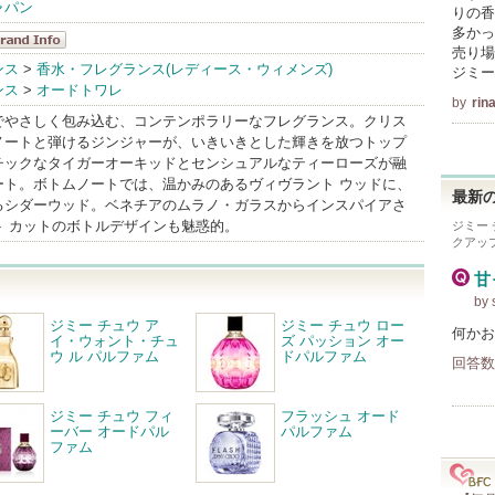
ャパン
りの香
多かっ
売り場
ミー チュウ
ンス
>
香水・フレグランス(レディース・ウィメンズ)
ジミー
ンス
>
オードトワレ
andInfo
by
rin
でやさしく包み込む、コンテンポラリーなフレグランス。クリス
ノートと弾けるジンジャーが、いきいきとした輝きを放つトップ
チックなタイガーオーキッドとセンシュアルなティーローズが融
ート。ボトムノートでは、温かみのあるヴィヴラント ウッドに、
最新の
るシダーウッド。ベネチアのムラノ・ガラスからインスパイアさ
ト カットのボトルデザインも魅惑的。
ジミー
クアッ
甘
by 
ジミー チュウ ア
ジミー チュウ ロー
何かお
イ・ウォント・チュ
ズ パッション オー
ウ ル パルファム
ドパルファム
回答数
ジミー チュウ フィ
フラッシュ オード
ーバー オードパル
パルファム
ファム