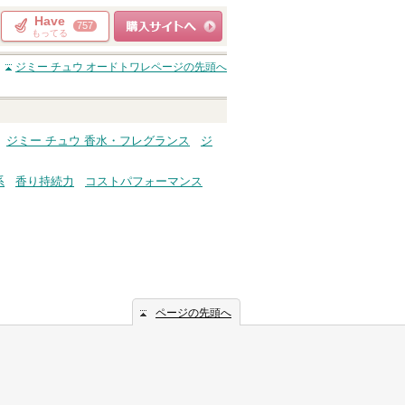
Have
757
もってる
ショッピングサイト
ジミー チュウ オードトワレ
ページの先頭へ
へ
ジミー チュウ 香水・フレグランス
ジ
系
香り持続力
コストパフォーマンス
ページの先頭へ