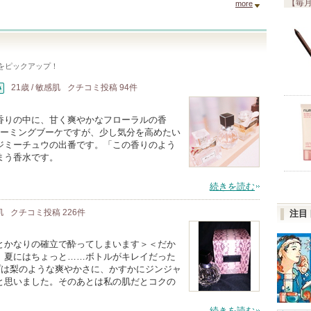
【毎月
more
をピックアップ！
21歳 / 敏感肌
クチコミ投稿
94
件
香りの中に、甘く爽やかなフローラルの香
ルーミングブーケですが、少し気分を高めたい
ジミーチュウの出番です。「この香りのよう
まう香水です。
続きを読む
肌
クチコミ投稿
226
件
注目
とかなりの確立で酔ってしまいます＞＜だか
、夏にはちょっと……ボトルがキレイだった
プは梨のような爽やかさに、かすかにジンジャ
と思いました。そのあとは私の肌だとコクの
続きを読む