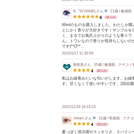
入
ン
り
N゜5CHANEL
さん
21歳 / 敏感肌
バ
10
登
6
購入品
ー
人
録
60mlのものを購入しました。わたしが
に
とにかく香りが大好きです！サンプルを
以
さ
お
く、まるでお風呂上がりのような香りで
上
れ
ん。トワレなので香りが長持ちしないの
気
の
て
です(*^O^*…
に
メ
い
2015/1/17 11:30:59
入
ン
ま
り
南奈美
さん
35歳 / 敏感肌
クチコミ
バ
す
登
4
購入品
ー
録
私はお線香みたいな匂いがします。お線
に
す。甘くなくて使いやすいです。2回目
さ
お
れ
気
て
に
い
2022/12/19 19:14:23
入
ま
り
.hiisan.
さん
22歳 / 乾燥肌
クチ
す
10
登
4
購入品
人
録
夏っぽく清涼感やスッキリさ、スパイシ