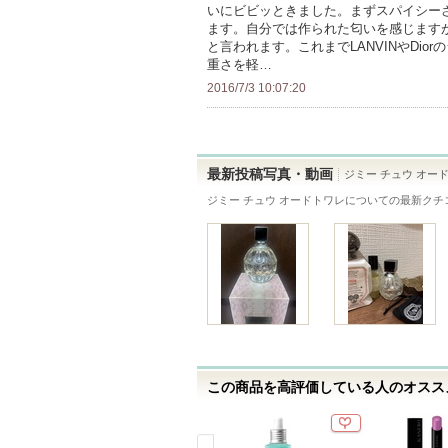
いにビビッときました。まずスパイシーさ
以
さ
ます。自分では作られた匂いを感じます
上
れ
と言われます。これまでLANVINやDi
の
て
重さを軽…
メ
い
2016/7/3 10:07:20
ン
ま
バ
す
ー
最新投稿写真・動画
ジミー チュウ オー
に
ジミー チュウ オードトワレ
についての最新クチ
お
気
に
入
り
登
録
さ
この商品を高評価している人のオススメ
れ
て
い