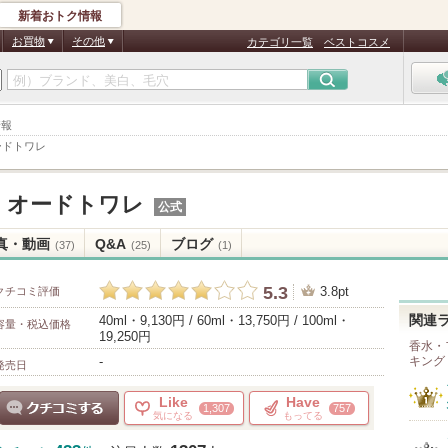
新着おトク情報
お買物
その他
カテゴリ一覧
ベストコスメ
情報
ードトワレ
ウ オードトワレ
公式
真・動画
Q&A
ブログ
(37)
(25)
(1)
5.3
3.8pt
クチコミ評価
40ml・9,130円 / 60ml・13,750円 / 100ml・
関連
容量・税込価格
19,250円
香水・
-
キング
発売日
Like
Have
1,307
757
気になる
もってる
クチコミする