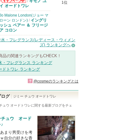
キモノ ユ
/
1位
コスメデコルテ
イ オードトワレ
からのお知らせ
があります
Jo Malone London(ジョー マ
イングリ
ローン ロンドン)
/
ッシュ ペアー ＆ フリージ
ア コロン
香水・フレグランス(レディース・ウィメン
ズ) ランキングへ
商品の関連ランキングもCHECK！
水・フレグランス ランキング
ードトワレ ランキング
?
@cosmeのランキングとは
ブログ
ジミー チュウ オードトワレ
 チュウ オードトワレ
に関する最新ブログをチェ
ーチュウ オード
♪
あまり男受けを考
ｗ自分の好きな香