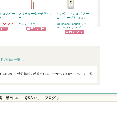
ージュスター
クリーミータッチライナ
イングリッシュ ペアー
RMK デューイ
ト
ー
＆ フリージア コロン
リップカラー
キャンメイク
Jo Malone London(ジョー
RMK
EBOからの
マローン ロンドン)
次
らせがあり
ピン
ショッピン
ショッ
へ
ショッピン
トへ
グサイトへ
グサイ
グサイトへ
ドの商品一覧へ
えるために、情報掲載を希望されるメーカー様はぜひこちらをご覧
真・動画
Q&A
ブログ
(37)
(25)
(1)