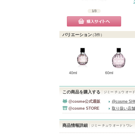
1
/
3
購入サイトへ
バリエーション
（
3
件）
40ml
60ml
この商品を購入する
ジミー チュウ オー
@cosme公式通販
@cosme S
@cosme STORE
取り扱い店
商品情報詳細
ジミー チュウ オードトワレ