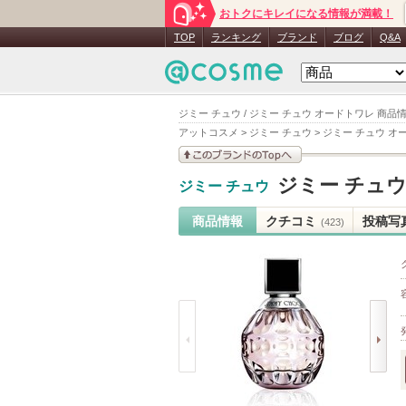
おトクにキレイになる情報が満載！
TOP
ランキング
ブランド
ブログ
Q&A
ジミー チュウ / ジミー チュウ オードトワレ 商品
アットコスメ
>
ジミー チュウ
>
ジミー チュウ オ
このブランドの情報を
ジミー チュ
ジミー チュウ
見る
商品情報
クチコミ
投稿写
(423)
prev
next