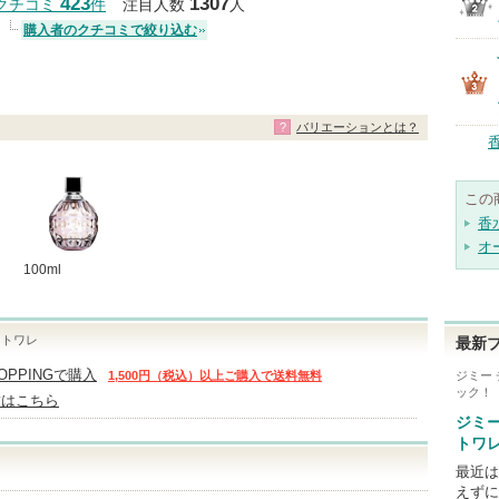
423
1307
クチコミ
件
注目人数
人
購入者のクチコミで絞り込む
バリエーションとは？
この
香
オ
100ml
ドトワレ
最新
HOPPINGで購入
1,500円（税込）以上ご購入で送料無料
ジミー
ック！
舗はこちら
ジミ
トワレ
最近は
えずに