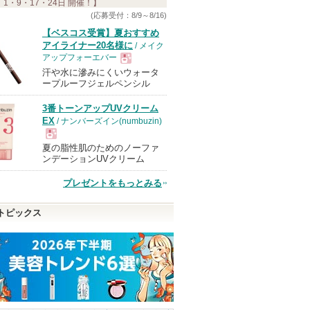
 1・9・17・24日 開催！】
(応募受付：8/9～8/16)
【ベスコス受賞】夏おすすめ
アイライナー20名様に
/ メイク
アップフォーエバー
汗や水に滲みにくいウォータ
現
ープルーフジェルペンシル
3番トーンアップUVクリーム
品
EX
/ ナンバーズイン(numbuzin)
夏の脂性肌のためのノーファ
現
ンデーションUVクリーム
プレゼントをもっとみる
品
トピックス