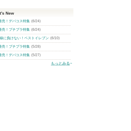
t's New
発売！デパコス特集
(6/24)
発売！プチプラ特集
(6/24)
線に負けない！ベストイレブン
(6/10)
発売！プチプラ特集
(5/28)
発売！デパコス特集
(5/27)
もっとみる