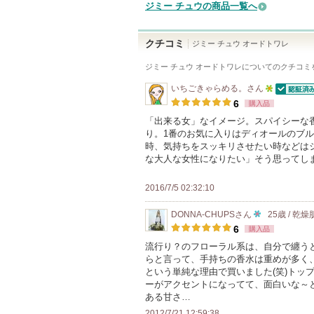
ジミー チュウの商品一覧へ
クチコミ
ジミー チュウ オードトワレ
ジミー チュウ オードトワレ
についてのクチコミ
いちごきゃらめる。
さん
認証済
5
6
購入品
人
「出来る女」なイメージ。スパイシーな
り。1番のお気に入りはディオールのブ
以
時、気持ちをスッキリさせたい時などは
上
な大人な女性になりたい」そう思ってし
の
メ
2016/7/5 02:32:10
ン
DONNA-CHUPS
さん
25歳 / 乾燥
バ
10
6
購入品
ー
人
流行り？のフローラル系は、自分で纏う
に
らと言って、手持ちの香水は重めが多く
以
お
という単純な理由で買いました(笑)トッ
上
ーがアクセントになってて、面白いな～
気
の
ある甘さ…
に
メ
2012/7/21 12:59:38