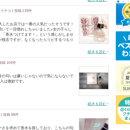
クチコミ投稿
139
件
購入したお店では一番の人気だったそうです！
頂いて一目惚れしちゃいました♪女の子らし
、「香水つけてます！」という感じがしませ
が残念ですが、なくなったらリピするつもり
続きを読む
投稿
104
件
香の匂いは嫌いじゃないので気にならないで
購入は微妙です。
続きを読む
コミ投稿
98
件
ーさを求めて香水を探しており、こちらの匂