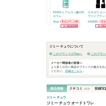
ま
す
PDRN ヒアルロン酸100
カネボウ ル
セラム
ヴァイブラン
Anua
KANEBO
Anuaからのお知
KAN
戻
らせがあります
お知
ショッピン
ショッ
ます
る
グサイトへ
グサイ
ジミー チュウについて
このブランドのTopへ
このブラン
メーカー関係者の皆様へ
より多くの方に商品やブランドの魅力を伝
ください。
詳細はこちら
商品情報
クチコミ
投稿写
(423)
ジミー チュウ
ジミー チュウ オードトワレ