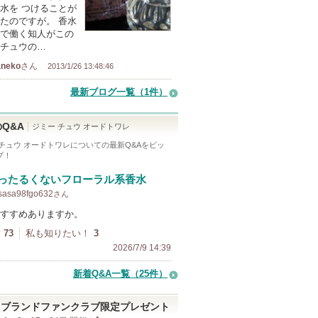
水を つけることが
たのですが。 香水
で働く知人がこの
チュウの…
aneko
さん
2013/1/26 13:48:46
最新ブログ一覧（1件）
Q&A
ジミー チュウ オードトワレ
 チュウ オードトワレ
についての最新Q&Aをピッ
プ！
ったるくないフローラル系香水
sasa98fgo632
さん
すすめありますか。
73
私も知りたい！
3
2026/7/9 14:39
新着Q&A一覧（25件）
ブランドファンクラブ限定プレゼント