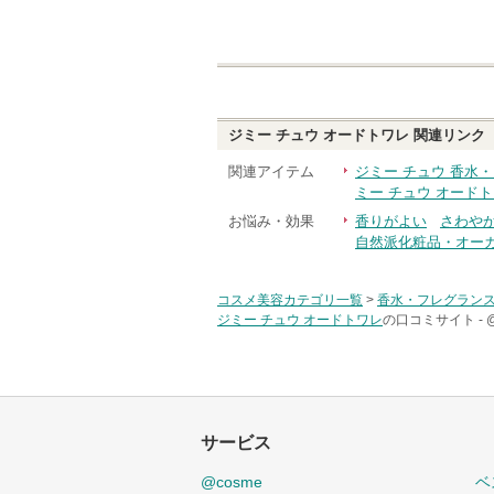
ジミー チュウ オードトワレ
関連リンク
関連アイテム
ジミー チュウ 香水
ミー チュウ オード
お悩み・効果
香りがよい
さわや
自然派化粧品・オー
コスメ美容カテゴリ一覧
>
香水・フレグラン
ジミー チュウ オードトワレ
の口コミサイト -
サービス
@cosme
ベ