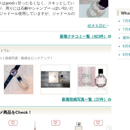
はgood♪♪甘ったるくなく、スキッとしてい
が、周りには石鹸やシャンプーっぽい匂いだ
Wha
orのジャドール使用していますが、ジャドールの
7月
続きを読む
7月
新着クチコミ一覧
（423件）
紫外
6月
ドトワレ
6月
コミ投稿写真・動画をピックアップ！
新着投稿写真一覧（37件）
商品をCheck！