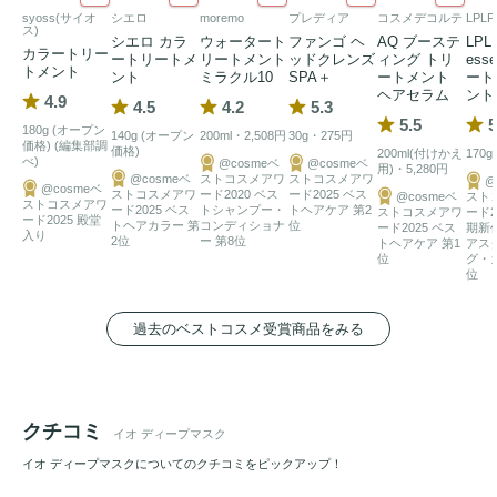
syoss(サイオ
シエロ
moremo
プレディア
コスメデコルテ
LPL
ス)
シエロ カラ
ウォータート
ファンゴ ヘ
AQ ブーステ
LPL
カラートリー
ートリートメ
リートメント
ッドクレンズ
ィング トリ
ess
トメント
ント
ミラクル10
SPA＋
ートメント
ート
ヘアセラム
ント
4.9
4.5
4.2
5.3
5.5
5
180g (オープン
140g (オープン
200ml・2,508円
30g・275円
価格) (編集部調
価格)
200ml(付けかえ
170g
べ)
@cosmeベ
@cosmeベ
用)・5,280円
@cosmeベ
ストコスメアワ
ストコスメアワ
@
@cosmeベ
ストコスメアワ
ード2020 ベス
ード2025 ベス
@cosmeベ
スト
ストコスメアワ
ード2025 ベス
トシャンプー・
トヘアケア 第2
ストコスメアワ
ード2
ード2025 殿堂
トヘアカラー 第
コンディショナ
位
ード2025 ベス
期新
入り
2位
ー 第8位
トヘアケア 第1
アス
位
グ・
位
過去のベストコスメ受賞商品をみる
クチコミ
イオ ディープマスク
イオ ディープマスクについてのクチコミをピックアップ！