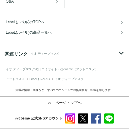
Q&A
LebeL(ルベル)のTOPへ
LebeL(ルベル)の商品一覧へ
関連リンク
イオ ディープマスク
イオ ディープマスク
の口コミサイト - @cosme（アットコスメ）
アットコスメ
LebeL(ルベル)
イオ ディープマスク
掲載の情報・画像など、すべてのコンテンツの無断複写、転載を禁じます。
ページトップへ
@cosme
公式SNSアカウント
instag
x
faceb
line