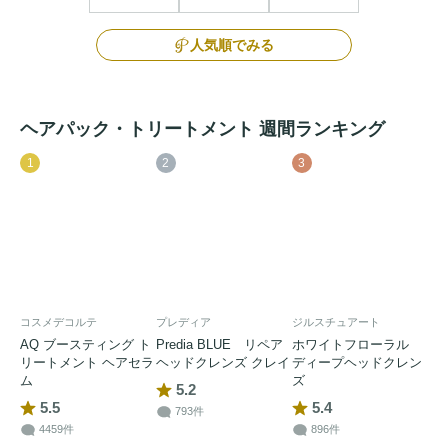
人気順でみる
ヘアパック・トリートメント 週間ランキング
1
2
3
コスメデコルテ
プレディア
ジルスチュアート
AQ ブースティング ト
Predia BLUE リペア
ホワイトフローラル
リートメント ヘアセラ
ヘッドクレンズ クレイ
ディープヘッドクレン
ム
ズ
5.2
5.5
5.4
793件
4459件
896件