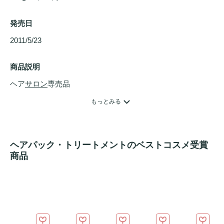
発売日
2011/5/23 
商品説明
ヘア
サロン
専売品

クセとダメージ、両面からのアプローチで内面からバランス
もっとみる
良く集中的にケアします。湿気の多い季節でも、ベタつきや
イヤな重さを与えずに、毛先までスルッと扱いやすい髪に整
えます。
ヘアパック・トリートメントのベストコスメ受賞
商品