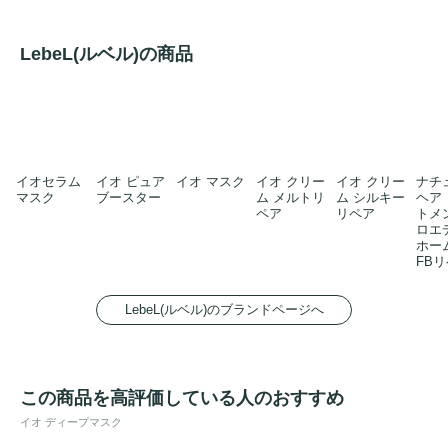
LebeL(ルベル)の商品
イオセラム
イオ ピュア
イオ マスク
イオ クリー
イオ クリー
ナチ
マスク
ブースター
ム メルトリ
ム シルキー
ヘア
ペア
リペア
トメ
ロエ
ホー
FB
LebeL(ルベル)のブランドページへ
この商品を高評価している人のおすすめ
イオ ディープマスク