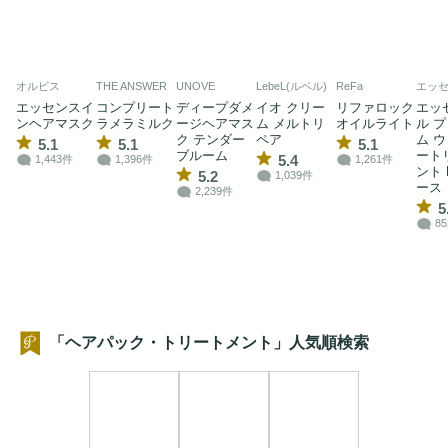
オルビス
THE ANSWER
UNOVE
LebeL(ルベル)
ReFa
エッ
エッセンスイ
コンプリート
ディープダメ
イオ クリー
リファロック
エッ
ンヘアマスク
ラメラミルク
ージヘアマス
ム メルトリ
オイルライト
ル 
ク テンダー
ペア
ム 
5.1
5.1
5.1
ブルーム
ート
5.4
1,443件
1,396件
1,261件
ント 
5.2
1,039件
ース
2,239件
5
8
「ヘアパック・トリートメント」人気順検索