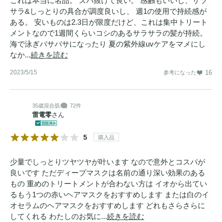
これは本当に名品。 ズバ抜けて良い。 感触もいいし、サラ
サラ&しっとりの具合が調度良いし、 週1の使用で持続感が
ある。 安いものは2.3日が限度だけど、これは集中トリート
メントなので1週間くらいコシのあるサラサラの髪が持続。
海で泳ぎバサバサになったり 夏の紫外線uvケアをマメにし
なか...
続きを読む
2023/5/15
16
参考になった
35歳
混合肌
72件
雷電零
さん
5
購入品
少量でしっとりツヤツヤが叶います なので意外とコスパが
良いです ただディープマスクは名前の通り深い効果のある
もの 重めのトリートメントが合わない方は イオから出てい
るもう1つの赤いヘアマスクをおすすめします または白のイ
オセラムのヘアマスクをおすすめします どれもさらさらに
してくれる わたしのお気に...
続きを読む