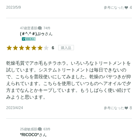
2023/5/9
4
参考になった
47歳
普通肌
74件
(＃^.^＃)ぷゥ
さん
6
購入品
乾燥毛質でアホ毛もチラホラ。いろいろなトリートメントを
試しています。システムトリートメントは毎日できないの
で、こちらを普段使いにしてみました。乾燥のパサつきが抑
えられています。こちらを使用していつものヘアオイルで夕
方までなんとかキープしています。もうしばらく使い続けて
みようと思います。
2023/4/24
8
参考になった
25歳
敏感肌
63件
*RICOCO*
さん