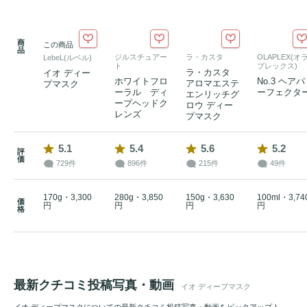
商
この商品
品
ジルスチュアー
ラ・カスタ
OLAPLEX(オ
LebeL(ルベル)
ト
プレックス)
ラ・カスタ
イオ ディー
ホワイトフロ
No.3 ヘアパ
アロマエステ
プマスク
ーラル ディ
ーフェクタ
エンリッチグ
ープヘッドク
ロウ ディー
レンズ
プマスク
5.1
5.4
5.6
5.2
評
価
729件
896件
215件
49件
170g・3,300
280g・3,850
150g・3,630
100ml・3,74
価
円
円
円
円
格
最新クチコミ投稿写真・動画
イオ ディープマスク
イオ ディープマスクについての最新クチコミ投稿写真・動画をピックアップ！