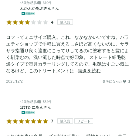
48歳
敏感肌
319件
ふかふかあぶさん
さん
4
購入品
ロフトでミニサイズ購入。これ、なかなかいいですね。バラ
エティショップで手軽に買えるしさほど高くないのに、サラ
サラ指通り良く適度にこってりしてるのに塗布すると髪によ
く馴染むの。洗い流した時点で好印象。 ストレート細毛乾
燥タイプで毎月カラーリングしてるので、毛艶はすごい気に
なるけど、このトリートメントは...
続きを読む
2023/12/2
3
参考になった
42歳
敏感肌
534件
ぽけたにあん
さん
7
購入品
リピート