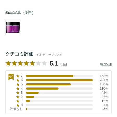
商品写真
（1件）
クチコミ評価
イオ ディープマスク
5.1
729件
4.3pt
7
158件
6
221件
5
150件
4
110件
3
42件
2
27件
1
15件
0
1件
評価なし
5件