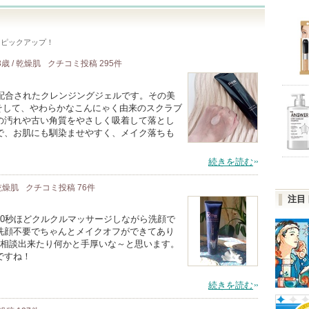
をピックアップ！
3歳 / 乾燥肌
クチコミ投稿
295
件
が配合されたクレンジングジェルです。その美
！そして、やわらかなこんにゃく由来のスクラブ
の汚れや古い角質をやさしく吸着して落とし
で、お肌にも馴染ませやすく、メイク落ちも
続きを読む
 乾燥肌
クチコミ投稿
76
件
注目
30秒ほどクルクルマッサージしながら洗顔で
洗顔不要でちゃんとメイクオフができてあり
にも相談出来たり何かと手厚いな～と思います。
ですね！
続きを読む