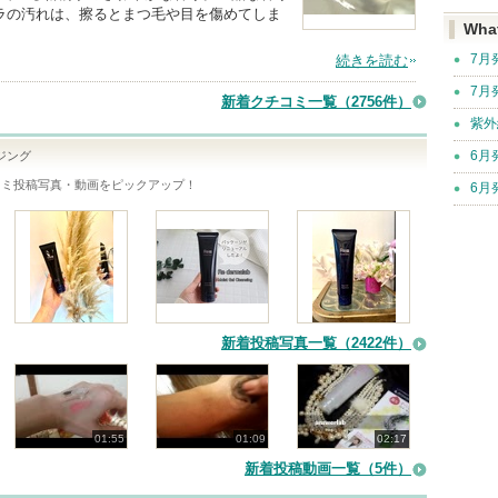
ラの汚れは、擦るとまつ毛や目を傷めてしま
Wha
7月
続きを読む
7月
新着クチコミ一覧
（2756件）
紫外
6月
ジング
コミ投稿写真・動画をピックアップ！
6月
新着投稿写真一覧（2422件）
01:55
01:09
02:17
新着投稿動画一覧（5件）