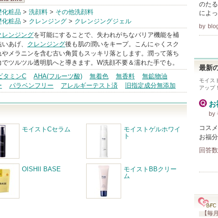
のたる
dermalab
礎化粧品
>
洗顔料
>
その他洗顔料
によっ
礎化粧品
>
クレンジング
>
クレンジングジェル
ndInfo
by
blo
クレンジング
を可能にすることで、失われがちなバリア機能を補
洗いあげ、
クレンジング
後も肌の潤いをキープ。こんにゃくスク
れやメラニンを含む古い角質もスッキリ落とします。潤って落ち
力でツルツル透明肌へと導きます。W洗顔不要＆濡れた手でも。
最新の
ビタミンC
AHA(フルーツ酸)
無着色
無香料
無鉱物油
モイス
ー
パラベンフリー
アレルギーテスト済
旧指定成分無添加
アップ
お
by
コスメ
モイストCセラム
モイストゲルホワイ
ト
お福分
回答数
OISHII BASE
モイストBBクリー
ム
【毎月