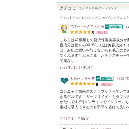
クチコミ
モイストゲルクレンジング
モイストゲルクレンジング
についてのクチコミ
**びーちゃん**
さん
3
認証済
10
5
購入品
人
こちらは42種類もの贅沢保湿美容成分
容成分は驚きの99.3%。ほぼ美容成分
以
は、お肌に潤いを与えながらも毛穴の奥
上
てくれます＊ぷるぷるしたテクスチャー
の
問題なし…
メ
2022/10/13 17:45:47
ン
もあみく
さん
39歳 /
バ
認証済
25
6
購入品
ー
人
コンニャク由来のスクラブが入っていて
に
きるゲルです！ガッツリメイクもダブル
以
お
がたいです(^^)オンラインでドクター
上
定期で購入できるのも手間を省けて良い
気
の
に
メ
2021/2/11 17:58:01
入
ン
り