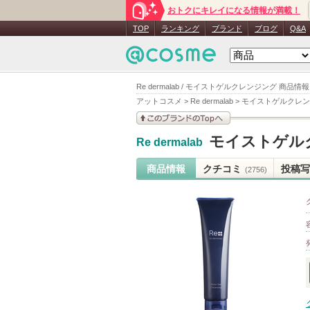
おトクにキレイになる情報が満載！
TOP
ランキング
ブランド
ブログ
Q&A
Re dermalab / モイストゲルクレンジング 商品情報
アットコスメ
>
Re dermalab
>
モイストゲルクレン
このブランドの情報を
モイストゲル
Re dermalab
見る
商品情報
クチコミ
投稿写
(2756)