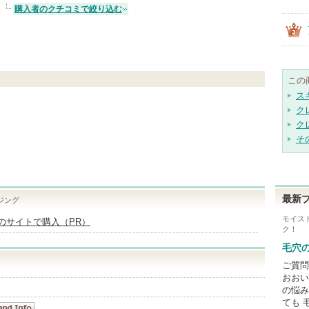
購入者のクチコミで絞り込む
この
ス
ク
ク
そ
最新
ジング
モイス
labのサイトで購入（PR）
ク！
毛穴
ご質問
おおい
の悩み
ても 