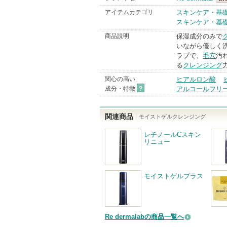
Re 
アイテムカテゴリ
スキンケア・基
スキンケア・基
Bra
商品説明
保湿成分のみで
いながら優しく
ラブで、
毛穴
汚
る
クレンジング
関心の高い
ヒアルロン酸
成分・特徴
?
アルコールフリ
関連商品
モイストゲルクレンジング
レチノールCスキン
リニュー
モイストゲルプラス
Re dermalabの商品一覧へ