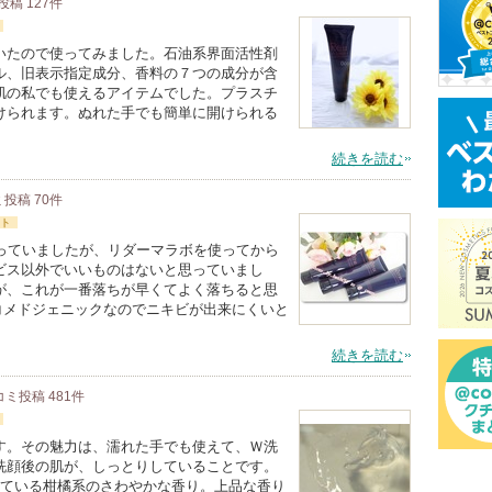
投稿
127
件
いたので使ってみました。石油系界面活性剤
ル、旧表示指定成分、香料の７つの成分が含
肌の私でも使えるアイテムでした。プラスチ
けられます。ぬれた手でも簡単に開けられる
続きを読む
ミ投稿
70
件
ト
使っていましたが、リダーマラボを使ってから
ビス以外でいいものはないと思っていまし
が、これが一番落ちが早くてよく落ちると思
ノンコメドジェニックなのでニキビが出来にくいと
続きを読む
コミ投稿
481
件
す。その魅力は、濡れた手でも使えて、Ｗ洗
洗顔後の肌が、しっとりしていることです。
れている柑橘系のさわやかな香り。上品な香り