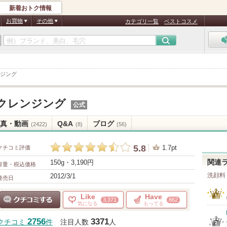
新着おトク情報
お買物
その他
カテゴリ一覧
ベストコスメ
ジング
クレンジング
公式
真・動画
Q&A
ブログ
(2422)
(8)
(56)
5.8
1.7pt
クチコミ評価
150g・3,190円
関連
容量・税込価格
洗顔料
2012/3/1
発売日
Like
Have
3,371
862
気になる
もってる
クチコミする
2756
3371
クチコミ
件
注目人数
人