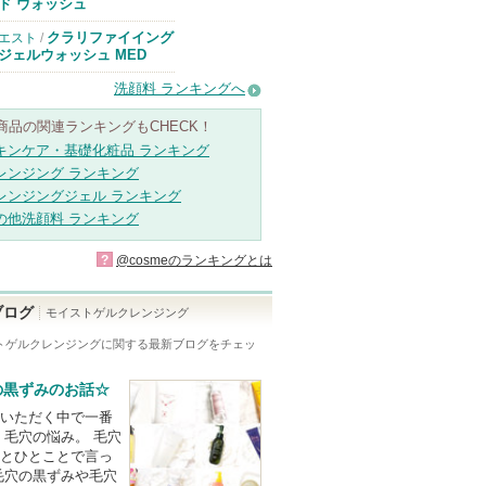
のお知らせがあ
ド ウォッシュ
ります
クラリファイイング
エスト
/
ジェルウォッシュ MED
洗顔料 ランキングへ
商品の関連ランキングもCHECK！
キンケア・基礎化粧品 ランキング
レンジング ランキング
レンジングジェル ランキング
の他洗顔料 ランキング
?
@cosmeのランキングとは
ブログ
モイストゲルクレンジング
トゲルクレンジング
に関する最新ブログをチェッ
の黒ずみのお話☆
いただく中で一番
 毛穴の悩み。 毛穴
とひとことで言っ
毛穴の黒ずみや毛穴