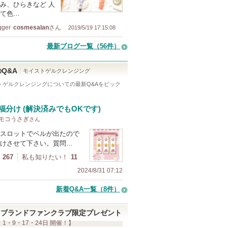
み、ひらきなど 人
て色…
gger
cosmesalan
さん
2019/5/19 17:15:08
最新ブログ一覧（56件）
Q&A
モイストゲルクレンジング
トゲルクレンジング
についての最新Q&Aをピック
！
福分け (解決済みでもOKです)
 モコうさぎ
さん
スロットでベルが出たので
けさせて下さい。質問…
267
私も知りたい！
11
2024/8/31 07:12
新着Q&A一覧（8件）
ブランドファンクラブ限定プレゼント
 1・9・17・24日 開催！】