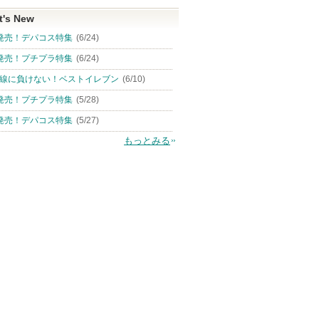
t's New
発売！デパコス特集
(6/24)
発売！プチプラ特集
(6/24)
線に負けない！ベストイレブン
(6/10)
発売！プチプラ特集
(5/28)
発売！デパコス特集
(5/27)
もっとみる