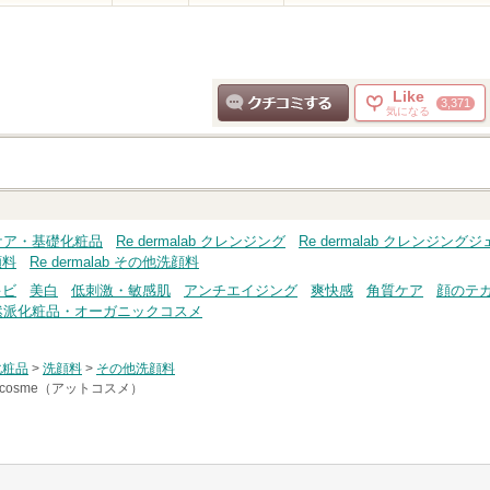
Like
3,371
気になる
クチコミする
キンケア・基礎化粧品
Re dermalab クレンジング
Re dermalab クレンジング
顔料
Re dermalab その他洗顔料
キビ
美白
低刺激・敏感肌
アンチエイジング
爽快感
角質ケア
顔のテ
然派化粧品・オーガニックコスメ
化粧品
>
洗顔料
>
その他洗顔料
cosme（アットコスメ）