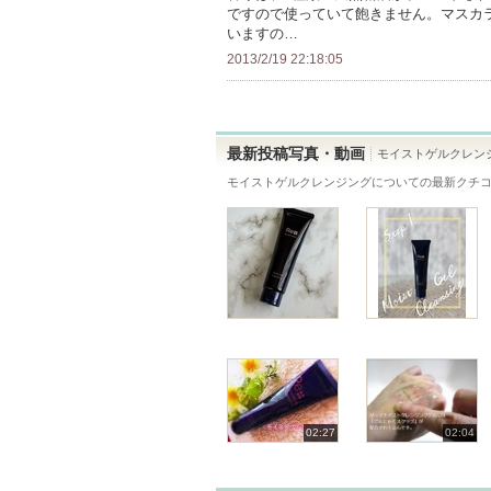
上
ですので使っていて飽きません。マスカ
の
いますの…
メ
2013/2/19 22:18:05
ン
バ
ー
最新投稿写真・動画
モイストゲルクレン
に
モイストゲルクレンジング
についての最新クチ
お
気
に
入
り
登
録
さ
れ
て
02:27
02:04
い
ま