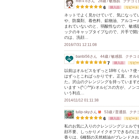
Reiｋo
さん
28歳 / 敏感肌
クチコミ
バ
登
6
購入品
リピート
ー
録
ネットでよく見かけていて、気になって
に
や、防腐剤、着色料、鉱物油、アルコー
さ
お
まれていないのと、弱酸性なので、敏感
れ
ックのキャップタイプなので、片手で開
気
て
のは、洗顔…
に
い
2016/7/31 12:11:08
入
ま
り
banbi56
さん
44歳 / 敏感肌
クチコ
す
登
7
購入品
リピー
録
以前はオルビスをずっと18年くらい？
はずっとこればっかりです。正直、オル
さ
た。沢山のクレンジングを持っています
れ
いますヽ(^◇^*)/♪オルビスの方が、
て
いう利点…
い
2014/11/12 01:11:38
ま
tulip-sky
さん
53歳 / 普通肌
クチ
す
50
6
購入品
リピート
人
私のお気に入りのクレンジングジェルで
顔不要、しっかりメイクオフできるのに
以
香りは、6種類の天然精油がブレンドさ