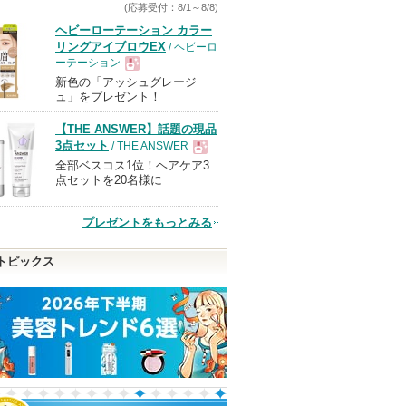
(応募受付：8/1～8/8)
ヘビーローテーション カラー
リングアイブロウEX
/ ヘビーロ
ーテーション
新色の「アッシュグレージ
現
ュ」をプレゼント！
【THE ANSWER】話題の現品
品
3点セット
/ THE ANSWER
全部ベスコス1位！ヘアケア3
現
点セットを20名様に
品
プレゼントをもっとみる
トピックス