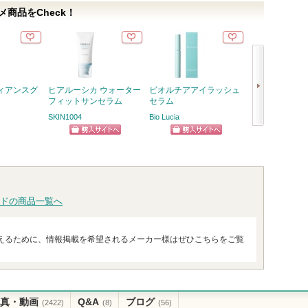
商品をCheck！
ィアンスグ
ヒアルーシカ ウォーター
ビオルチアアイラッシュ
ガラクトポアセ
フィットサンセラム
セラム
SAM'U
SKIN1004
Bio Lucia
ショッ
次
ショッピン
ショッピン
グサイ
へ
グサイトへ
グサイトへ
ドの商品一覧へ
えるために、情報掲載を希望されるメーカー様はぜひこちらをご覧
真・動画
Q&A
ブログ
(2422)
(8)
(56)