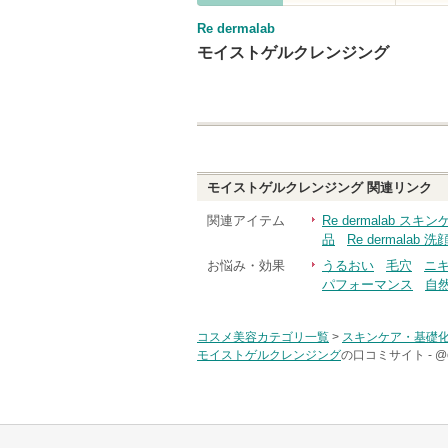
Re dermalab
モイストゲルクレンジング
モイストゲルクレンジング
関連リンク
関連アイテム
Re dermalab ス
品
Re dermalab 洗
お悩み・効果
うるおい
毛穴
ニ
パフォーマンス
自
コスメ美容カテゴリ一覧
>
スキンケア・基礎
モイストゲルクレンジング
の口コミサイト -
@