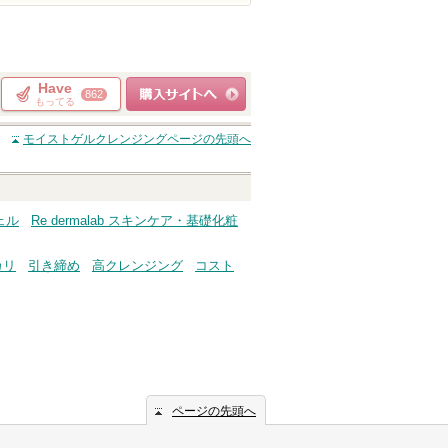
Have
862
もってる
ショッピングサイト
モイストゲルクレンジング
ページの先頭へ
へ
ジェル
Re dermalab スキンケア・基礎化粧
カリ
引き締め
高クレンジング
コスト
ページの先頭へ