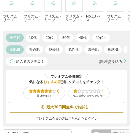
プリズム・
プリズム・
プリズム・
プリズム・
No.13 パ
プリズム・
プ
リーブ…
リーブ…
リーブ…
リーブ…
ス…
リーブ…
リ
全年代
10代
20代
30代
40代
50代～
全肌質
普通肌
乾燥肌
脂性肌
混合肌
敏感肌
ア
購入者のクチコミ
詳細絞り込み
プレミアム会員限定
気になる
おすすめ度
別にクチコミをチェック！
最大30日間無料でお試し！
プレミアム会員の方はこちらからログイン