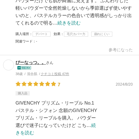
パウダーだけでも肌が綺麗に見えます。 ふんわりした
軽いパウダーで全然乾燥しないから季節選ばず使いやす
いのと、パステルカラーの色合いで透明感がしっかり出
てくれるので明る…
続きを読む
購入場所
効果
デパート
毛穴カバー力
崩れにくい
関連ワード
-
参考になった
ぴーなっつ。。
さん
38歳
混合肌
クチコミ投稿 47件
7
2024/8/20
購入品
GIVENCHY プリズム・リーブル No.1
パステル・シフォン 念願のGIVENCHY
プリズム・リーブルを購入。 パウダー
選びで迷子になっていたけど こち…
続
きを読む