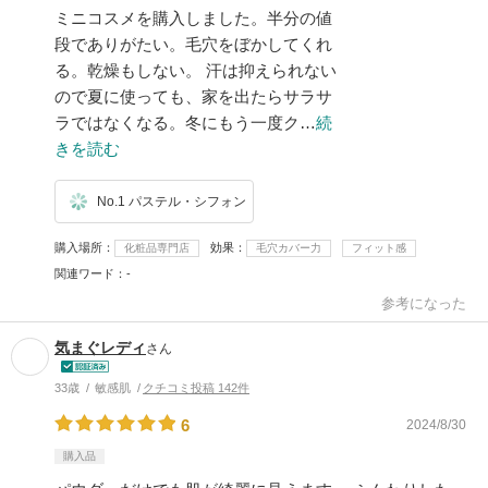
ミニコスメを購入しました。半分の値
段でありがたい。毛穴をぼかしてくれ
る。乾燥もしない。 汗は抑えられない
ので夏に使っても、家を出たらサラサ
ラではなくなる。冬にもう一度ク…
続
きを読む
No.1 パステル・シフォン
購入場所
効果
化粧品専門店
毛穴カバー力
フィット感
関連ワード
-
参考になった
気まぐレディ
さん
33歳
敏感肌
クチコミ投稿 142件
6
2024/8/30
購入品