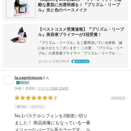
酷な夏肌に光透明感を！『プリズム・リーブ
ル』光と色のベースメイク
【ベストコスメ受賞速報】『プリズム・リーブ
ル』美容液プライマーが3冠受賞！
『プリズム・リーブル』をご愛用頂いている皆様、誠
にありがとうございます！ この度、『プリズム・リー
ブル』の美容液プライマー「プリズム・リーブル・…
ジバンシイのブログ
la.capricieuse
さん
34歳
普通肌
クチコミ投稿 1260件
7
2025/2/3
購入品
リピート
No.1パステルシフォンを2個使い切り
ました！ 商品画像にもなっている一番
メジャーなパープル系カラーです。 ル