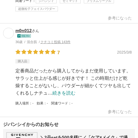
関連ワード
ジバンシィ
セミマット
プリズムリーブル
超微粒子フェイスパウダー
参考になった
m0n012
さん
36歳
混合肌
クチコミ投稿 143件
7
2025/3/8
購入品
定番商品だったから購入してからまだ使用しています。
サラッと仕上がる感じが好きです！ この時期だけど乾
燥することがないし、パウダーが細かくてツヤも出して
くれるしナチュ…
続きを読む
購入場所
-
効果
-
関連ワード
-
参考になった
ジバンシイからのお知らせ
＼2品setを500名様に／「ケア×メイク」で過