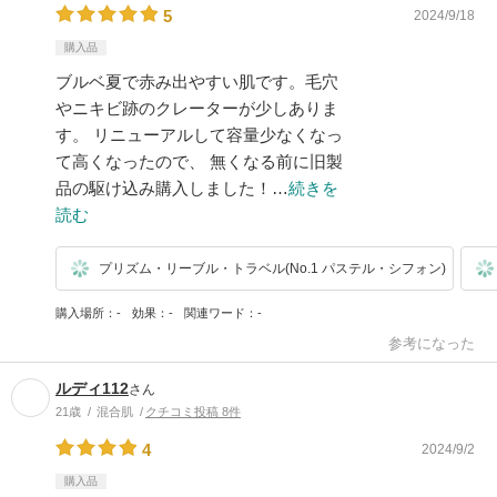
5
2024/9/18
購入品
ブルベ夏で赤み出やすい肌です。毛穴
やニキビ跡のクレーターが少しありま
す。 リニューアルして容量少なくなっ
て高くなったので、 無くなる前に旧製
品の駆け込み購入しました！…
続きを
読む
プリズム・リーブル・トラベル(No.1 パステル・シフォン)
購入場所
-
効果
-
関連ワード
-
参考になった
ルディ112
さん
21歳
混合肌
クチコミ投稿 8件
4
2024/9/2
購入品