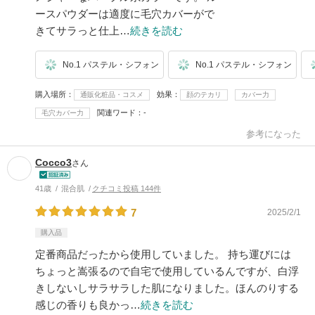
ースパウダーは適度に毛穴カバーがで
きてサラっと仕上…
続きを読む
No.1 パステル・シフォン
No.1 パステル・シフォン
購入場所
効果
通販化粧品・コスメ
顔のテカリ
カバー力
関連ワード
-
毛穴カバー力
参考になった
Cocco3
さん
41歳
混合肌
クチコミ投稿 144件
7
2025/2/1
購入品
定番商品だったから使用していました。 持ち運びには
ちょっと嵩張るので自宅で使用しているんですが、白浮
きしないしサラサラした肌になりました。ほんのりする
感じの香りも良かっ…
続きを読む