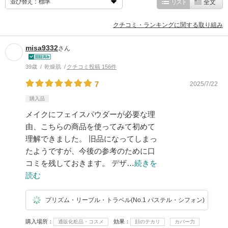
並び替え：
リスト
全文
クチコミ・ランキングに関する取り組み
misa9332
さん
39歳
乾燥肌
クチコミ投稿 156件
7
2025/7/22
購入品
メイクにフェイスパウダーが必要な理
由、こちらの商品を使ってみて初めて
理解できました。 旧品になってしまっ
たようですが、今後の参考のために口
コミを残しておきます。 デザ…
続きを
読む
プリズム・リーブル・トラベル(No.1 パステル・シフォン)
購入場所
効果
通販化粧品・コスメ
顔のテカリ
カバー力