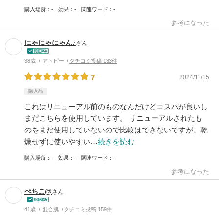
購入場所
-
効果
-
関連ワード
-
参考になった
にゃにゃにゃん♪
さん
38歳
アトピー
クチコミ投稿 133件
7
2024/11/15
購入品
これはリニューアル前のものなんだけどコスパが良いし
まだこちらを使用しています。 リニューアルされたも
のをまだ使用していないので比較はできないですが、乾
燥せずに使いやすい…
続きを読む
購入場所
-
効果
-
関連ワード
-
参考になった
ぺちこ@
さん
41歳
混合肌
クチコミ投稿 159件