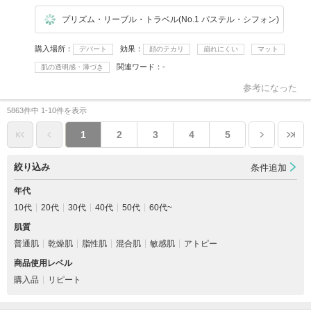
プリズム・リーブル・トラベル(No.1 パステル・シフォン)
購入場所
効果
デパート
顔のテカリ
崩れにくい
マット
関連ワード
-
肌の透明感・薄づき
参考になった
5863件中 1-10件を表示
1
2
3
4
5
絞り込み
条件追加
年代
10代
20代
30代
40代
50代
60代~
肌質
普通肌
乾燥肌
脂性肌
混合肌
敏感肌
アトピー
商品使用レベル
購入品
リピート