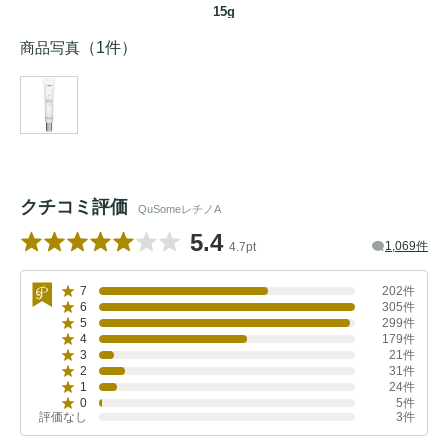
15g
商品写真
（1件）
クチコミ評価
QuSomeレチノA
5.4
1,069件
4.7pt
7
202件
6
305件
5
299件
4
179件
3
21件
2
31件
1
24件
0
5件
評価なし
3件