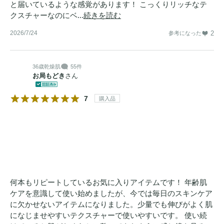
と届いているような感覚があります！ こっくりリッチなテ
クスチャーなのにベ...
続きを読む
2026/7/24
2
参考になった
36歳
乾燥肌
55件
お局もどき
さん
7
購入品
何本もリピートしているお気に入りアイテムです！ 年齢肌
ケアを意識して使い始めましたが、今では毎日のスキンケア
に欠かせないアイテムになりました。少量でも伸びがよく肌
になじませやすいテクスチャーで使いやすいです。 使い続