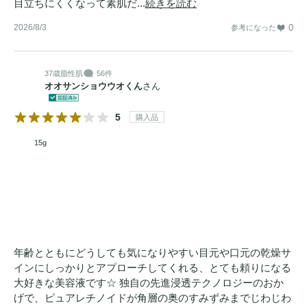
目立ちにくくなって素肌だ...
続きを読む
2026/8/3
0
参考になった
37歳
脂性肌
56件
オオサンショウウオくん
さん
5
購入品
15g
年齢とともにどうしても気になりやすい目元や口元の乾燥サ
インにしっかりとアプローチしてくれる、とても頼りになる
大好きな美容液です☆ 独自の先進浸透テクノロジーのおか
げで、ピュアレチノイドが角層の奥のすみずみまでじわじわ