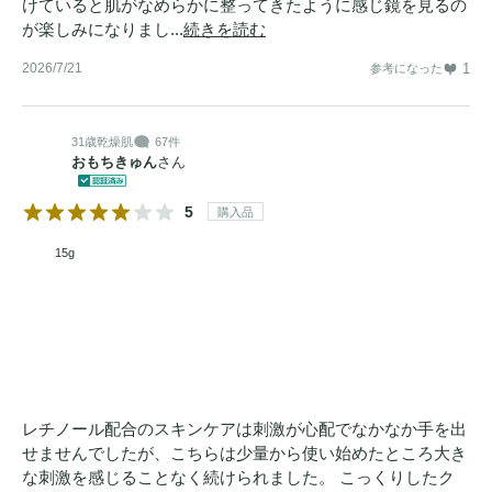
けていると肌がなめらかに整ってきたように感じ鏡を見るの
が楽しみになりまし...
続きを読む
2026/7/21
1
参考になった
31歳
乾燥肌
67件
おもちきゅん
さん
5
購入品
15g
レチノール配合のスキンケアは刺激が心配でなかなか手を出
せませんでしたが、こちらは少量から使い始めたところ大き
な刺激を感じることなく続けられました。 こっくりしたク