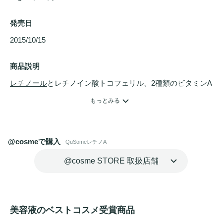
発売日
2015/10/15 
商品説明
レチノール
とレチノイン酸トコフェリル、2種類のビタミンA
類成分を包み込んだ
美容液
。ビタミンAを浸透テクノロジー
もっとみる
QuSomeの極小カプセルで包み込むことで、悩み続けた深い
年齢サインまで届けます。コクのある濃厚なテクスチャー
で、肌の内側から
弾力
を感じる肌へ導きます。※効能評価試
@cosmeで購入
QuSomeレチノA
験済み（乾燥による小じわ）
@cosme STORE 取扱店舗
美容液のベストコスメ受賞商品