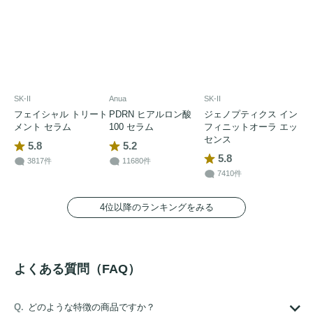
SK-II
Anua
SK-II
フェイシャル トリート
PDRN ヒアルロン酸
ジェノプティクス イン
メント セラム
100 セラム
フィニットオーラ エッ
センス
5.8
5.2
5.8
3817件
11680件
7410件
4位以降のランキングをみる
よくある質問（FAQ）
どのような特徴の商品ですか？