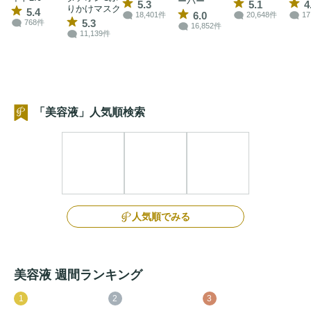
ーバー
5.3
5.1
4
りかけマスク
5.4
6.0
18,401件
20,648件
17
5.3
768件
16,852件
11,139件
「美容液」人気順検索
人気順でみる
美容液 週間ランキング
1
2
3