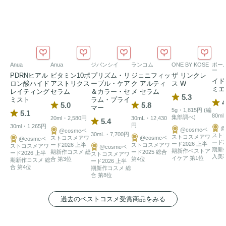
Anua
Anua
ジバンシイ
ランコム
ONE BY KOSE
ポール
ー
PDRNヒアル
ビタミン10ポ
プリズム・リ
ジェニフィッ
ザ リンクレ
イド
ロン酸ハイド
アストリクス
ーブル・ケア
ク アルティ
ス W
ミエ
レイティング
セラム
＆カラー・セ
メ セラム
5.3
ミスト
ラム・プライ
4
5.0
5.8
マー
5g・1,815円 (編
5.1
80ml
集部調べ)
20ml・2,580円
30mL・12,430
5.4
円
30ml・1,265円
@
@cosmeベ
@cosmeベ
30mL・7,700円
スト
ストコスメアワ
ストコスメアワ
@cosmeベ
@cosmeベ
ード2
ード2026 上半
ード2026 上半
ストコスメアワ
ストコスメアワ
@cosmeベ
期新
期新作ベストア
期新作コスメ 総
ード2025 総合
ード2026 上半
ストコスメアワ
入美
イケア 第1位
合 第3位
第4位
期新作コスメ 総
ード2026 上半
合 第4位
期新作コスメ 総
合 第8位
過去のベストコスメ受賞商品をみる