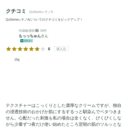
クチコミ
QuSomeレチノA
QuSomeレチノAについてのクチコミをピックアップ！
40歳
敏感肌
58件
もっっちゅん
さん
6
購入品
15g
テクスチャーはこっくりとした濃厚なクリームですが、独自
の浸透技術のおかげか肌にするするっと馴染んでベタつきま
せん。心配だった刺激も私の場合は全くなく、びくびくしな
がら少量ずつ夜だけ使い始めたところ翌朝の肌のツルッとな