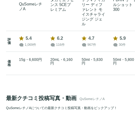
QuSomeレチ
ンス 5CEプ
リー ディフ
ルショット
ノA
レミアム
ァレント モ
300
イスチャライ
ジング ジェ
ル
5.4
6.2
4.7
5.9
評
価
1,069件
116件
967件
30件
15g・6,600円
20mL・6,160
50ml・5,830
50ml・5,800
価
円
円
円
格
最新クチコミ投稿写真・動画
QuSomeレチノA
QuSomeレチノAについての最新クチコミ投稿写真・動画をピックアップ！