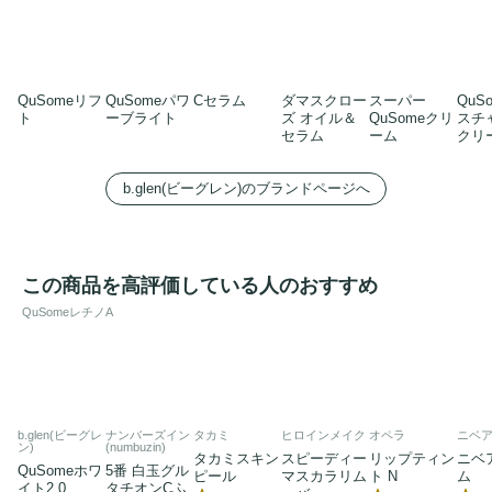
QuSomeリフ
QuSomeパワ
Cセラム
ダマスクロー
スーパー
QuS
ト
ーブライト
ズ オイル＆
QuSomeクリ
スチ
セラム
ーム
クリ
b.glen(ビーグレン)のブランドページへ
この商品を高評価している人のおすすめ
QuSomeレチノA
b.glen(ビーグレ
ナンバーズイン
タカミ
ヒロインメイク
オペラ
ニベ
ン)
(numbuzin)
タカミスキン
スピーディー
リップティン
ニベ
QuSomeホワ
5番 白玉グル
ピール
マスカラリム
ト N
ム
イト2.0
タチオンCふ