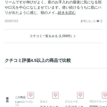
リームですが伸びがよく、夜のお手入れの最後に気になる頬
や口元を中心になじませています。使い続けるうちに肌にハ
リが出たように感じ、朝のメイ...
続きを読む
2026/7/13
2
参考になった
クチコミ一覧をみる (1,069件)
クチコミ評価4.5以上の商品で比較
この商品
商
品
タカミ
クリニーク
VT(ブイティー
b.glen(ビーグレ
ン)
タカミエッセ
ドラマティカ
PDRN リー