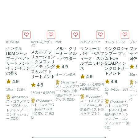
ミノ酸成分で優しい洗浄成分を使用。
トリートメント
はシア
バター・ひまわり種子油を配合。

シャンプー
は、髪全体を濡らしたあと、適量をよくなじませ
よく泡立てて洗い、その後十分すすいでください。
トリート
KUNDAL
AVEDA(アヴェ
melt
ベネフィーク
エレクトロン
プレ
メント
は、水気をきり、適量を頭皮を中心に髪全体になじま
ダ)
クンダル
メルト クリ
リシェール
シンクロシャ
ファ
スカルプ ソ
せながらマッサージしてください。その後、十分すすいでく
H&Mシャン
ーミー メル
バイ ベネフ
ンプー ファ
ッド
リューション
プー／ヘアト
ト パウダー
ィーク スカ
ム FOR
SP
エクスフォリ
リートメント
ルプエッセン
SCALP／シ
4.9
5
エイティング
イランイラン
ス
ンクロトリー
シャンプー
490ml 1,400円／
トリートメント
 490g 1,400円
スカルプ ト
の香り
トメント
オープン価格
30g
4.9
リートメント
4.9
4.9
@cosmeベ
@
4.9
195ml・6,600円
ストコスメアワ
スト
(編集部調べ)
10ml・132円
10ml+10g・209
ード2026 上半
ード2
150ml・6,380円
円
期新作ベストヘ
トヘ
@cosmeベ
@cosmeベ
アケア 第3位
位
@cosmeベ
ストコスメアワ
ストコスメアワ
@cosmeベ
ストコスメアワ
ード2024 上半
ード2023 ベス
ストコスメアワ
ード2023 ベス
期新作ベスト頭
トシャンプー・
ード2023 上半
ト頭皮ケア 第3
皮ケア 第1位
コンディショナ
期新作ベストシ
位
ー 第2位
ャンプー・コン
ディショナー 第
1位