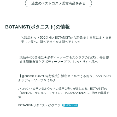
過去のベストコスメ受賞商品をみる
BOTANIST(ボタニスト)の情報
＼現品セット500名様／BOTANISTから新登場！ 自然にまとまる
美しい髪へ。新ヘアオイル＆新ヘアミルク
現品を400名様に★ボディーソープ＆スクラブの2WAY。毎日使
える簡単角質ケアボディーソープで、しっとりすべ肌へ
【@cosme TOKYO先行発売】濃密オイルでうるおう。SANTALの
新ボディーソープ＆ミルク
パロサント＆サンダルウッドの濃厚な香りが楽しめる、BOTANISTの
「SANTAL（サンタル）」ライン。 そんなSANTALから、秋冬の乾燥対
策…
BOTANIST(ボタニスト)のブログ