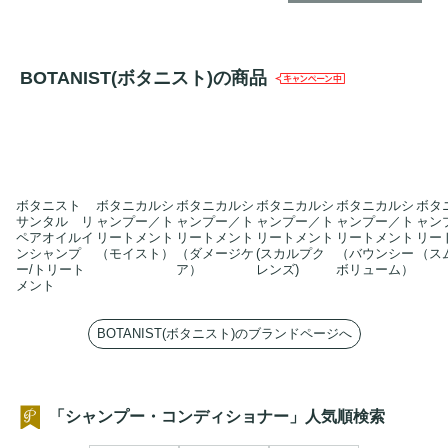
BOTANIST(ボタニスト)の商品
ボタニスト
ボタニカルシ
ボタニカルシ
ボタニカルシ
ボタニカルシ
ボタ
サンタル リ
ャンプー／ト
ャンプー／ト
ャンプー／ト
ャンプー／ト
ャン
ペアオイルイ
リートメント
リートメント
リートメント
リートメント
リー
ンシャンプ
（モイスト）
（ダメージケ
(スカルプク
（バウンシー
（ス
ー/トリート
ア）
レンズ)
ボリューム）
メント
BOTANIST(ボタニスト)のブランドページへ
「シャンプー・コンディショナー」人気順検索