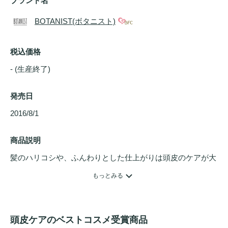
ブランド名
BOTANIST(ボタニスト)
税込価格
- (生産終了)
発売日
2016/8/1 
商品説明
髪のハリコシや、ふんわりとした仕上がりは頭皮のケアが大
切。スカルプは洗浄力が強く男性用と思われがちですが、本
もっとみる
製品はアミノ酸由来の洗浄成分＆弱酸性phで優しく洗い上げ
ることができ、
頭皮ケア
を考える女性やふんわり仕上げたい
方にもおすすめです。シリコン・ラウレス硫酸Na・ラウリ
頭皮ケアのベストコスメ受賞商品
ル硫酸Na・合成着色料フリー。
シャンプー
は石鹸成分とア