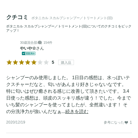
クチコミ
ボタニカル スカルプシャンプー／トリートメント(旧)
ボタニカル スカルプシャンプー／トリートメント(旧)についてのクチコミをピック
アップ！
30歳
混合肌
154件
やいや☆
さん
5
購入品
シャンプーのみ使用しました。 1日目の感想は、水っぽいテ
クスチャーだなと、匂いがあんまり好きじゃないなです。
特に匂いはぜひ癒される感じに改善して頂きたいです。 3.4
日使った感想は、頭皮のスッキリ感が違う！でした。今まで
いち髪のシャンプーを使ってましたが、全然違います！ そ
の分洗浄力が強いんだなぁ...
続きを読む
2020/12/19
1
参考になった