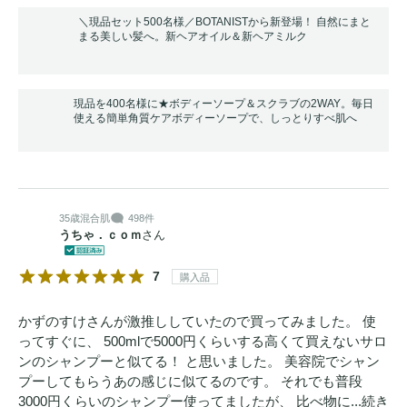
＼現品セット500名様／BOTANISTから新登場！ 自然にまと
まる美しい髪へ。新ヘアオイル＆新ヘアミルク
現品を400名様に★ボディーソープ＆スクラブの2WAY。毎日
使える簡単角質ケアボディーソープで、しっとりすべ肌へ
35歳
混合肌
498件
うちゃ．ｃｏｍ
さん
7
購入品
かずのすけさんが激推ししていたので買ってみました。 使
ってすぐに、 500mlで5000円くらいする高くて買えないサロ
ンのシャンプーと似てる！ と思いました。 美容院でシャン
プーしてもらうあの感じに似てるのです。 それでも普段
3000円くらいのシャンプー使ってましたが、 比べ物に...
続き