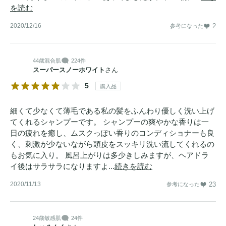
を読む
2020/12/16
2
参考になった
44歳
混合肌
224件
スーパースノーホワイト
さん
5
購入品
細くて少なくて薄毛である私の髪をふんわり優しく洗い上げ
てくれるシャンプーです。 シャンプーの爽やかな香りは一
日の疲れを癒し、ムスクっぽい香りのコンディショナーも良
く、刺激が少ないながら頭皮をスッキリ洗い流してくれるの
もお気に入り。 風呂上がりは多少きしみますが、ヘアドラ
イ後はサラサラになりますよ...
続きを読む
2020/11/13
23
参考になった
24歳
敏感肌
24件