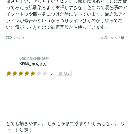
描きやすい、持ちやすい！ピンクに最初抵抗ありましたが使
ってみたら肌馴染みよく主張しすぎない色なので暖色系のア
イシャドウや服を身につけた時に使っています。最近黒アイ
ラインが似合わない（がっつりラインひくのがはやってな
い）気がしてきたので結構普段から使っています。
2021/10/27
1
参考になった
30歳
乾燥肌
56件
KRNちゃん
さん
5
購入品
とても描きやすい。 しかも夜まで滲まないし落ちない。 リ
ピート決定！