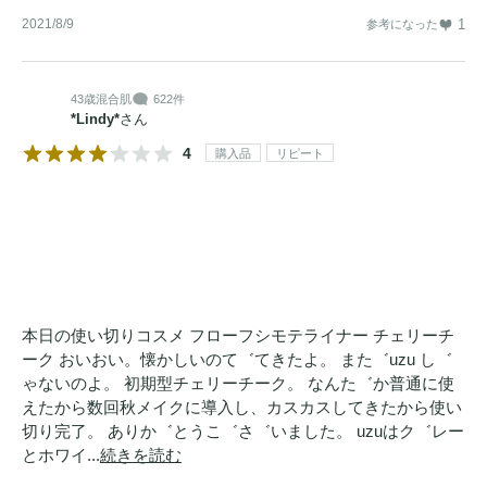
2021/8/9
1
参考になった
43歳
混合肌
622件
*Lindy*
さん
4
購入品
リピート
本日の使い切りコスメ フローフシモテライナー チェリーチ
ーク おいおい。懐かしいのて゛てきたよ。 また゛uzu し゛
ゃないのよ。 初期型チェリーチーク。 なんた゛か普通に使
えたから数回秋メイクに導入し、カスカスしてきたから使い
切り完了。 ありか゛とうこ゛さ゛いました。 uzuはク゛レー
とホワイ...
続きを読む