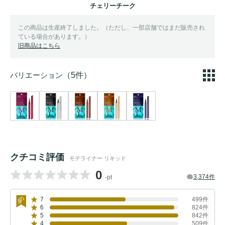
チェリーチーク
この商品は生産終了しました。（ただし、一部店舗ではまだ販売され
ている場合があります。）
旧商品はこちら
バリエーション
（5件）
クチコミ評価
モテライナー リキッド
0
3,374件
-pt
7
499件
6
824件
5
842件
4
509件