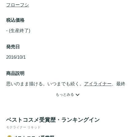
フローフシ
税込価格
- (生産終了)
発売日
2016/10/1 
商品説明
思いのまま描ける。いつまでも続く。
アイライナー
、最終
形。熊野と奈良の伝統と先端科学技術が織りなす
もっとみる
FLOWFUSHI史上最高傑作「大和匠筆(R)」を採用。世界で
たった6名。選ばれし匠の手揉みによって生み出される圧倒
的な描きやすさと、八角形のアルミボトルの抜群の安定感に
ベストコスメ受賞歴・ランキングイン
よって、初心者の方でも思いのままに美ラインが描けます。
モテライナー リキッド
さらに建築用ポリマーの技術を応用して開発されたモテライ