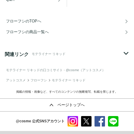
フローフシのTOPへ
フローフシの商品一覧へ
関連リンク
モテライナー リキッド
モテライナー リキッド
の口コミサイト - @cosme（アットコスメ）
アットコスメ
フローフシ
モテライナー リキッド
掲載の情報・画像など、すべてのコンテンツの無断複写、転載を禁じます。
ページトップへ
@cosme
公式SNSアカウント
instag
x
faceb
line