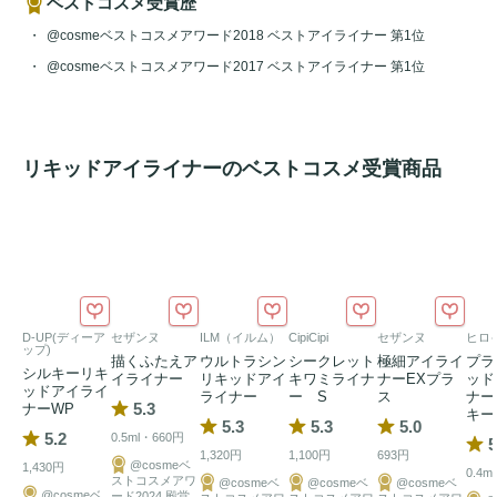
ベストコスメ受賞歴
ナー独自の革新リキッドによって、耐水性、耐皮脂性は
200％UP(※当社比)。エンドミネラル配合で目もととまつ毛
@cosmeベストコスメアワード2018 ベストアイライナー 第1位
をケア。色素沈着しないNON染料タイプ。もちろんお湯で
@cosmeベストコスメアワード2017 ベストアイライナー 第1位
オフ。0.55ml
リキッドアイライナーのベストコスメ受賞商品
D-UP(ディーア
セザンヌ
ILM（イルム）
CipiCipi
セザンヌ
ヒロ
ップ)
描くふたえア
ウルトラシン
シークレット
極細アイライ
プラ
シルキーリキ
イライナー
リキッドアイ
キワミライナ
ナーEXプラ
ッド
ッドアイライ
ライナー
ー S
ス
ナー
5.3
ナーWP
キー
5.3
5.3
5.0
5.2
0.5ml・660円
5
1,320円
1,100円
693円
@cosmeベ
1,430円
0.4m
ストコスメアワ
@cosmeベ
@cosmeベ
@cosmeベ
@cosmeベ
ード2024 殿堂