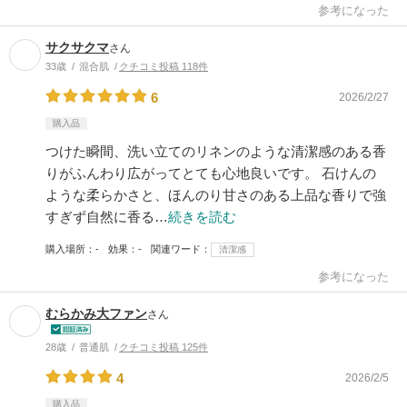
参考になった
サクサクマ
さん
33歳
混合肌
クチコミ投稿 118件
6
2026/2/27
購入品
つけた瞬間、洗い立てのリネンのような清潔感のある香
りがふんわり広がってとても心地良いです。 石けんの
ような柔らかさと、ほんのり甘さのある上品な香りで強
すぎず自然に香る…
続きを読む
購入場所
-
効果
-
関連ワード
清潔感
参考になった
むらかみ大ファン
さん
28歳
普通肌
クチコミ投稿 125件
4
2026/2/5
購入品