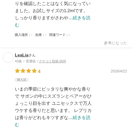
りを確認したことはなく気になってい
ました。お試しサイズの1.2mlです。
しっかり香りますがさわや…
続きを読
む
購入場所
-
効果
-
関連ワード
-
参考になった
LeaLia
さん
43歳
普通肌
クチコミ投稿 65件
4
2026/4/22
購入品
いまの季節にピッタリな爽やかな香り
で サボンの中にスズランとペアーがひ
ょっこり顔を出す ユニセックスで万人
ウケする香りだと思います。 レプリカ
は香りがどれもキツすぎな…
続きを読
む