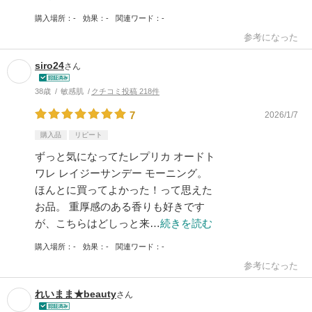
購入場所
-
効果
-
関連ワード
-
参考になった
siro24
さん
38歳
敏感肌
クチコミ投稿 218件
7
2026/1/7
購入品
リピート
ずっと気になってたレプリカ オードト
ワレ レイジーサンデー モーニング。
ほんとに買ってよかった！って思えた
お品。 重厚感のある香りも好きです
が、こちらはどしっと来…
続きを読む
購入場所
-
効果
-
関連ワード
-
参考になった
れいまま★beauty
さん