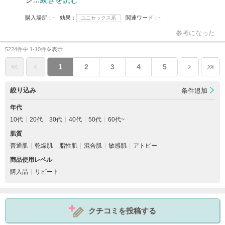
購入場所
-
効果
関連ワード
-
ユニセックス系
参考になった
5224件中 1-10件を表示
1
2
3
4
5
絞り込み
条件追加
年代
10代
20代
30代
40代
50代
60代~
肌質
普通肌
乾燥肌
脂性肌
混合肌
敏感肌
アトピー
商品使用レベル
購入品
リピート
クチコミを投稿する