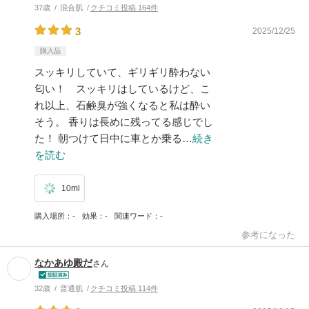
37歳
混合肌
クチコミ投稿 164件
3
2025/12/25
購入品
スッキリしていて、ギリギリ酔わない
匂い！ スッキリはしているけど、こ
れ以上、石鹸臭が強くなると私は酔い
そう。 香りは長めに残ってる感じでし
た！ 朝つけて日中に車とか乗る…
続き
を読む
10ml
購入場所
-
効果
-
関連ワード
-
参考になった
なかあゆ殿だ
さん
32歳
普通肌
クチコミ投稿 114件