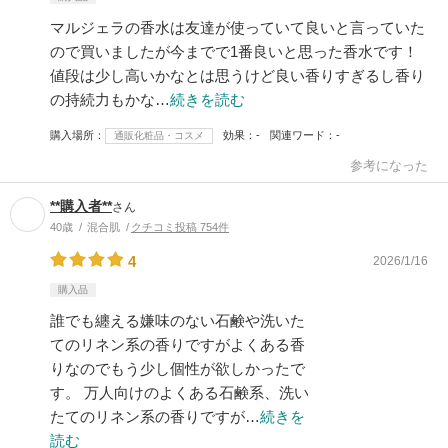
マルジェラの香水は友達が使っていて良いと言っていた
ので買いましたが今までで1番良いと思った香水です！
値段は少し高いかなとは思うけど良い香りすぎるし香り
の持続力もかな…
続きを読む
購入場所
効果
-
関連ワード
-
通販化粧品・コスメ
参考になった
**購入者**
さん
40歳
混合肌
クチコミ投稿 754件
4
2026/1/16
購入品
誰でも纏える嫌味のない石鹸や洗いた
てのリネン系の香りですがよくある香
りなのでもう少し個性が欲しかったで
す。 万人向けのよくある石鹸系、洗い
たてのリネン系の香りですが…
続きを
読む