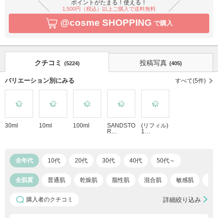
ポイントがたまる！使える！
1,500円（税込）以上ご購入で送料無料
@cosme SHOPPING
で購入
クチコミ
投稿写真
(5224)
(405)
バリエーション別にみる
すべて(5件)
30ml
10ml
100ml
SANDSTO
(リフィル)
R…
1…
全年代
10代
20代
30代
40代
50代～
全肌質
普通肌
乾燥肌
脂性肌
混合肌
敏感肌
ア
購入者のクチコミ
詳細絞り込み