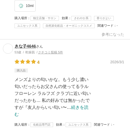
10ml
購入場所
効果
独立店舗・サロン
さわやか系
香りがよい
関連ワード
-
ユニセックス系
自然派化粧品・オーガニックコスメ
参考になった
きな子4646
さん
53歳
乾燥肌
クチコミ投稿 5件
4
2026/3/1
購入品
メンズよりの匂いかな。もう少し濃い
匂いだったらお父さんの使ってるラル
フローレン ラルフズ クラブに近い匂い
だったかも… 私の好みでは無かったで
すが『友人からいい匂い〜…
続きを読
む
購入場所
効果
関連ワード
-
化粧品専門店
ユニセックス系