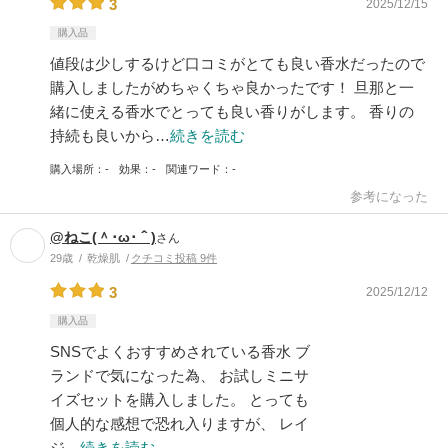
3
2025/12/15
購入品
値段は少しするけど口コミがとても良い香水だったので
購入しましたがめちゃくちゃ良かったです！ 旦那と一
緒に使える香水でとっても良い香りがします。 香りの
持続も良いから…
続きを読む
購入場所
-
効果
-
関連ワード
-
参考になった
@ねこ(＾･ω･＾)
さん
29歳
乾燥肌
クチコミ投稿 9件
3
2025/12/12
購入品
SNSでよくおすすめされている香水 ブ
ランドで気になった為、 お試しミニサ
イズセットを購入しました。 とっても
個人的な感想で恐れ入りますが、 レイ
ジ…
続きを読む