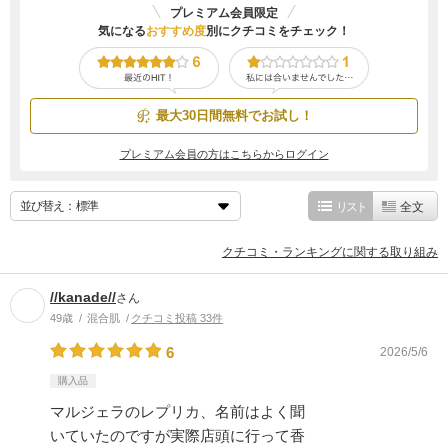
プレミアム会員限定
気になる
おすすめ度
別にクチコミをチェック！
最大30日間無料でお試し！
プレミアム会員の方はこちらからログイン
並び替え：
リスト
全文
クチコミ・ランキングに関する取り組み
//kanade//
さん
49歳
混合肌
クチコミ投稿 33件
6
2026/5/6
購入品
マルジェラのレプリカ、名前はよく聞
いていたのですが実際店頭に行って香