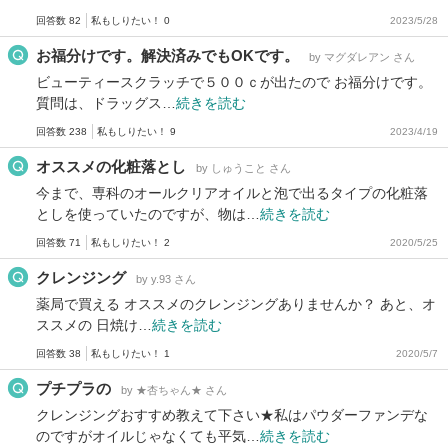
回答数 82
私もしりたい！ 0
2023/5/28
お福分けです。解決済みでもOKです。
by マグダレアン さん
ビューティースクラッチで５００ｃが出たので お福分けです。
質問は、ドラッグス…
続きを読む
回答数 238
私もしりたい！ 9
2023/4/19
オススメの化粧落とし
by しゅうこと さん
今まで、専科のオールクリアオイルと泡で出るタイプの化粧落
としを使っていたのですが、物は…
続きを読む
回答数 71
私もしりたい！ 2
2020/5/25
クレンジング
by y.93 さん
薬局で買える オススメのクレンジングありませんか？ あと、オ
ススメの 日焼け…
続きを読む
回答数 38
私もしりたい！ 1
2020/5/7
プチプラの
by ★杏ちゃん★ さん
クレンジングおすすめ教えて下さい★私はパウダーファンデな
のですがオイルじゃなくても平気…
続きを読む