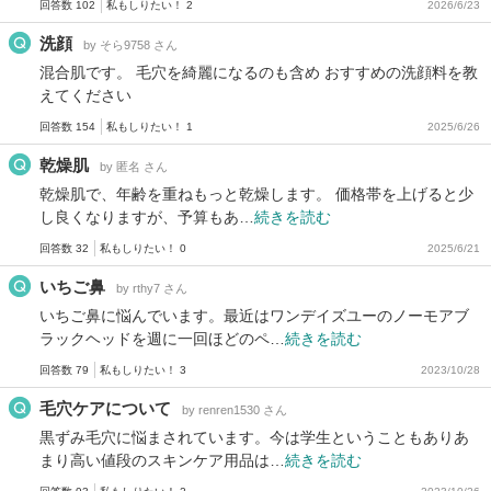
回答数 102
私もしりたい！ 2
2026/6/23
洗顔
by そら9758 さん
混合肌です。 毛穴を綺麗になるのも含め おすすめの洗顔料を教
えてください
回答数 154
私もしりたい！ 1
2025/6/26
乾燥肌
by 匿名 さん
乾燥肌で、年齢を重ねもっと乾燥します。 価格帯を上げると少
し良くなりますが、予算もあ…
続きを読む
回答数 32
私もしりたい！ 0
2025/6/21
いちご鼻
by rthy7 さん
いちご鼻に悩んでいます。最近はワンデイズユーのノーモアブ
ラックヘッドを週に一回ほどのペ…
続きを読む
回答数 79
私もしりたい！ 3
2023/10/28
毛穴ケアについて
by renren1530 さん
黒ずみ毛穴に悩まされています。今は学生ということもありあ
まり高い値段のスキンケア用品は…
続きを読む