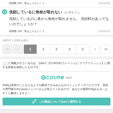
回答数 100
私もしりたい！ 1
2023/5/15
洗顔しているに角栓が取れない
by 匿名 さん
洗顔しているのに鼻から角栓が取れません。 洗顔料があってな
いのでしょうか？
回答数 154
私もしりたい！ 1
2023/5/15
49件中 1-10件を表示
1
2
3
4
5
ここに掲載されているのは、Q&Aで【CLAYGE(クレージュ)／クリアウォッシュ】に関
する投稿を抜粋したものです。
Q&Aは美容のことならなんでも解決できるみんなのコミュニティサービスです。美容
の専門家や＠cosmeメンバーさんが答えてくれるので、あなたの疑問や悩みもきっと
すぐに解決しますよ！
この商品についてQ&Aで質問する