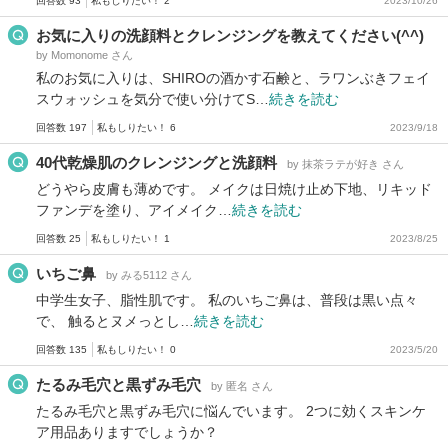
回答数 93
私もしりたい！ 2
2023/10/26
お気に入りの洗顔料とクレンジングを教えてください(^^)
by Momonome さん
私のお気に入りは、SHIROの酒かす石鹸と、ラワンぶきフェイ
スウォッシュを気分で使い分けてS…
続きを読む
回答数 197
私もしりたい！ 6
2023/9/18
40代乾燥肌のクレンジングと洗顔料
by 抹茶ラテが好き さん
どうやら皮膚も薄めです。 メイクは日焼け止め下地、リキッド
ファンデを塗り、アイメイク…
続きを読む
回答数 25
私もしりたい！ 1
2023/8/25
いちご鼻
by みる5112 さん
中学生女子、脂性肌です。 私のいちご鼻は、普段は黒い点々
で、 触るとヌメっとし…
続きを読む
回答数 135
私もしりたい！ 0
2023/5/20
たるみ毛穴と黒ずみ毛穴
by 匿名 さん
たるみ毛穴と黒ずみ毛穴に悩んでいます。 2つに効くスキンケ
ア用品ありますでしょうか？