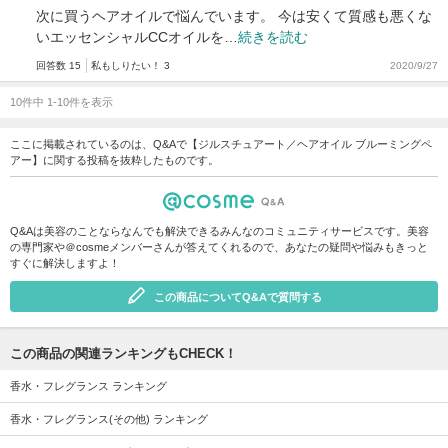
次に買うヘアオイルで悩んでいます。 今は安くて質感も悪くな
いエッセンシャルCCオイルを…
続きを読む
回答数 15
私もしりたい！ 3
2020/9/27
10件中 1-10件を表示
ここに掲載されているのは、Q&Aで【ジルスチュアート／ヘアオイル ブルーミングペ
アー】に関する投稿を抜粋したものです。
Q&Aは美容のことならなんでも解決できるみんなのコミュニティサービスです。美容
の専門家や＠cosmeメンバーさんが答えてくれるので、あなたの疑問や悩みもきっと
すぐに解決しますよ！
この商品についてQ&Aで質問する
この商品の関連ランキングもCHECK！
香水・フレグランス ランキング
香水・フレグランス(その他) ランキング