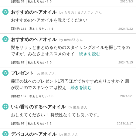
回答数 33
私もしりたい！ 0
2026/3/3
おすすめのヘアオイル
by もりのくまさんこと さん
おすすめのヘアオイルを教えてください
回答数 163
私もしりたい！ 5
2024/8/22
おすすめのヘアオイル
by miwa67 さん
髪をサラッとまとめるためのスタイリングオイルを探してるの
ですが、みなさまオススメのオイ…
続きを読む
回答数 87
私もしりたい！ 0
2024/7/15
プレゼント
by 匿名 さん
義理の妹へのプレゼント1万円ほどでおすすめありますか？ 肌
が弱いのでスキンケアは控え…
続きを読む
回答数 137
私もしりたい！ 0
2024/5/1
いい香りのするヘアオイル
by 匿名 さん
おしえてください！ 持続性なくても良いです。
回答数 97
私もしりたい！ 2
2023/11/17
デパコスのヘアオイル
by 匿名 さん