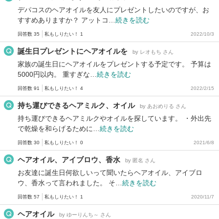
デパコスのヘアオイルを友人にプレゼントしたいのですが、お
すすめありますか？ アットコ…
続きを読む
回答数 35
私もしりたい！ 1
2022/10/3
誕生日プレゼントにヘアオイルを
by レオもち さん
家族の誕生日にヘアオイルをプレゼントする予定です。 予算は
5000円以内。 重すぎな…
続きを読む
回答数 91
私もしりたい！ 4
2022/2/15
持ち運びできるヘアミルク、オイル
by あおめりる さん
持ち運びできるヘアミルクやオイルを探しています。 ・外出先
で乾燥を和らげるために…
続きを読む
回答数 30
私もしりたい！ 0
2021/6/8
ヘアオイル、アイブロウ、香水
by 匿名 さん
お友達に誕生日何欲しいって聞いたらヘアオイル、アイブロ
ウ、香水って言われました。 そ…
続きを読む
回答数 57
私もしりたい！ 1
2020/11/7
ヘアオイル
by ゆーりんち～ さん