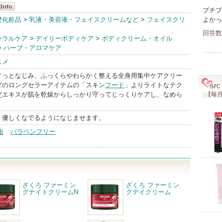
プチプ
ダ
礎化粧品
>
乳液・美容液・フェイスクリームなど
>
フェイスクリ
よかっ
nfo
回答数
ーラルケア
>
デイリーボディケア
>
ボディクリーム・オイル
>
ハーブ・アロマケア
スメ
すっとなじみ、ふっくらやわらかく整える全身用集中ケアクリー
ダのロングセラーアイテムの「スキン
フード
」よりライトなテク
ブ
エキスが肌を乾燥からしっかり守ってじっくりケアし、なめら
【毎月
、優しくなでるようになじませます。
油
パラベンフリー
ざくろ ファーミン
ざくろ ファーミン
グナイトクリームN
グデイクリーム