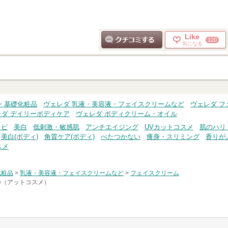
Like
120
気になる
クチコミする
・基礎化粧品
ヴェレダ 乳液・美容液・フェイスクリームなど
ヴェレダ フ
レダ デイリーボディケア
ヴェレダ ボディクリーム・オイル
キビ
美白
低刺激・敏感肌
アンチエイジング
UVカットコスメ
肌のハリ
美白(ボディ)
角質ケア(ボディ)
べたつかない
痩身・スリミング
香りが
スメ
化粧品
>
乳液・美容液・フェイスクリームなど
>
フェイスクリーム
me（アットコスメ）