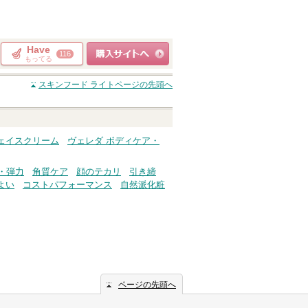
Have
116
もってる
ショッピングサイト
スキンフード ライト
ページの先頭へ
へ
ェイスクリーム
ヴェレダ ボディケア・
・弾力
角質ケア
顔のテカリ
引き締
よい
コストパフォーマンス
自然派化粧
ページの先頭へ