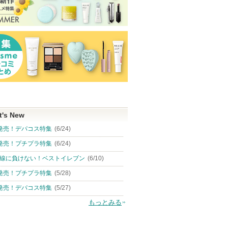
t's New
発売！デパコス特集
(6/24)
発売！プチプラ特集
(6/24)
線に負けない！ベストイレブン
(6/10)
発売！プチプラ特集
(5/28)
発売！デパコス特集
(5/27)
もっとみる