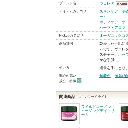
ブランド名
ヴェレダ
ヴェレ
アイテムカテゴリ
スキンケア・基
ーム
BrandI
ボディケア・オ
ハーブ・アロマ
Pickupカテゴリ
オーガニックコ
商品説明
乾燥した手肌に
ムです。ヴェレ
スチャー。
ハー
かな手肌に。
使い方
適量を手にとり
関心の高い
無着色
無鉱物
成分・特徴
?
関連商品
スキンフード ライト
ワイルドローズ ス
ムージングデイクリ
ーム