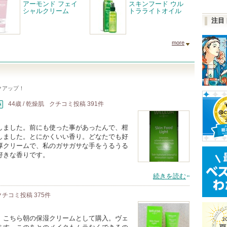
アーモンド フェイ
スキンフード ウル
シャルクリーム
トラライトオイル
注目
more
クアップ！
44歳 / 乾燥肌
クチコミ投稿
391
件
しました。前にも使った事があったんで、柑
しました。とにかくいい香り。どなたでも好
厚クリームで、私のガサガサな手をうるうる
好きな香りです。
続きを読む
クチコミ投稿
375
件
。こちら朝の保湿クリームとして購入。ヴェ