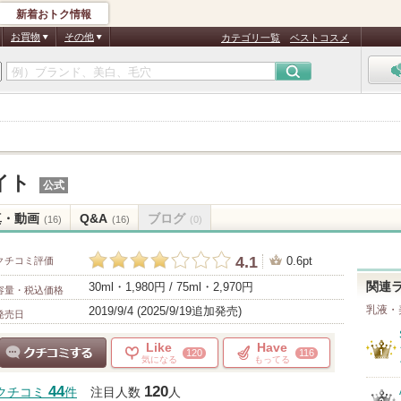
新着おトク情報
お買物
その他
カテゴリ一覧
ベストコスメ
イト
公式
真・動画
Q&A
ブログ
(16)
(16)
(0)
4.1
0.6pt
クチコミ評価
30ml・1,980円 / 75ml・2,970円
関連
容量・税込価格
乳液・
2019/9/4 (2025/9/19追加発売)
発売日
Like
Have
120
116
気になる
もってる
クチコミする
44
120
クチコミ
件
注目人数
人