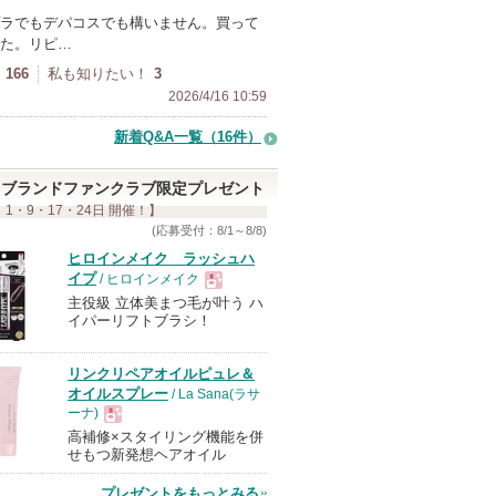
ラでもデパコスでも構いません。買って
た。リピ…
166
私も知りたい！
3
2026/4/16 10:59
新着Q&A一覧（16件）
ブランドファンクラブ限定プレゼント
 1・9・17・24日 開催！】
(応募受付：8/1～8/8)
ヒロインメイク ラッシュハ
イプ
/ ヒロインメイク
主役級 立体美まつ毛が叶う ハ
現
イパーリフトブラシ！
品
リンクリペアオイルピュレ＆
オイルスプレー
/ La Sana(ラサ
ーナ)
高補修×スタイリング機能を併
現
せもつ新発想ヘアオイル
プレゼントをもっとみる