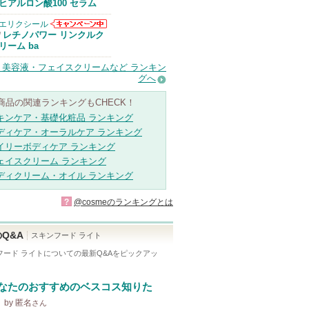
Anuaからのお
ヒアルロン酸100 セラム
知らせがありま
す
エリクシール
エリクシールか
レチノパワー リンクルク
/
らのお知らせが
リーム ba
あります
・美容液・フェイスクリームなど ランキン
グへ
商品の関連ランキングもCHECK！
キンケア・基礎化粧品 ランキング
ディケア・オーラルケア ランキング
イリーボディケア ランキング
ェイスクリーム ランキング
ディクリーム・オイル ランキング
?
@cosmeのランキングとは
Q&A
スキンフード ライト
フード ライト
についての最新Q&Aをピックアッ
なたのおすすめのベスコス知りた
by 匿名
さん