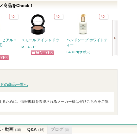
商品をCheck！
 ヒアルロ
スモール アイシャドウ
ハンドソープ ホワイトテ
99.99％除菌
)
ィー
ィッシュ
M・A・C
SABON(サボン)
シルコット
ショッピン
次
ピン
グサイトへ
へ
トへ
ドの商品一覧へ
えるために、情報掲載を希望されるメーカー様はぜひこちらをご覧
真・動画
Q&A
ブログ
(16)
(16)
(0)