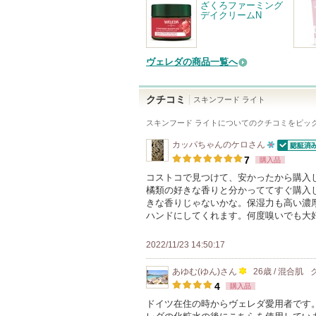
ざくろファーミング
デイクリームN
ヴェレダの商品一覧へ
クチコミ
スキンフード ライト
スキンフード ライト
についてのクチコミをピッ
カッパちゃんのケロ
さん
認証済
10
7
購入品
人
コストコで見つけて、安かったから購入
橘類の好きな香りと分かっててすぐ購入
以
きな香りじゃないかな。保湿力も高い濃
上
ハンドにしてくれます。何度嗅いでも大
の
メ
2022/11/23 14:50:17
ン
あゆむ(ゆん)
さん
26歳 / 混合肌
バ
100
4
購入品
ー
人
ドイツ在住の時からヴェレダ愛用者です
に