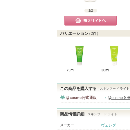
2
/
2
購入サイトへ
バリエーション
（
2
件）
75ml
30ml
この商品を購入する
スキンフード ライト
@cosme公式通販
@cosme S
商品情報詳細
スキンフード ライト
メーカー
ヴェレダ