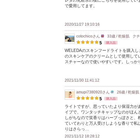
レダの化粧水の後にこちらを使用してい
以
お
で愛用してます。
上
気
の
に
メ
2020/11/27 19:10:16
入
ン
り
cotochico
さん
33歳 / 乾燥肌
ク
バ
25
登
5
購入品
ー
人
録
WELEDAのスキンフードライトを購入
に
のスキンケアのクリームとして使用して
以
さ
お
スチャーなので使いやすいです。しっか
上
れ
気
の
て
に
メ
い
2021/11/30 11:41:12
入
ン
ま
り
amupi7380920
さん
26歳 / 乾燥肌
バ
す
10
登
5
購入品
ー
人
録
ライトですが、思っていたより保湿力が
に
イプで、ワンタッチキャップなのがほん
以
さ
お
しがちなので笑香りはハーブっぽさと、
上
れ
ていてわりと万人受けしような香りで私
気
の
て
りはさらっ…
に
メ
い
2021/11/12 18:28:12
入