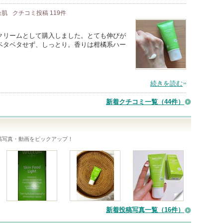
合肌
クチコミ投稿
119
件
クリームとして購入しました。とても伸びが
ベタベタせず、しっとり。香りは柑橘系ハー
続きを読む
新着クチコミ一覧
（44件）
稿写真・動画をピックアップ！
新着投稿写真一覧（16件）