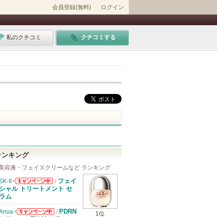
会員登録(無料)
ログイン
私のクチコミ
クチコミする
ランキング
美容液・フェイスクリームなど ランキング
フェイ
SK-II
/
SK-IIからのお
シャル トリートメント セ
知らせがありま
ラム
す
PDRN
Anua
/
1位