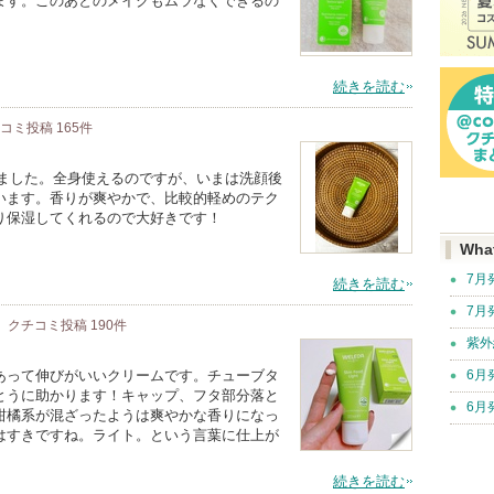
ます。このあとのメイクもムラなくできるの
続きを読む
チコミ投稿
165
件
しました。全身使えるのですが、いまは洗顔後
います。香りが爽やかで、比較的軽めのテク
り保湿してくれるので大好きです！
Wha
7月
続きを読む
7月
クチコミ投稿
190
件
紫外
あって伸びがいいクリームです。チューブタ
6月
とうに助かります！キャップ、フタ部分落と
6月
柑橘系が混ざったようは爽やかな香りになっ
はすきですね。ライト。という言葉に仕上が
続きを読む