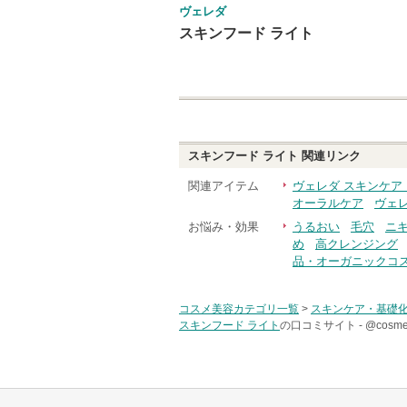
ヴェレダ
スキンフード ライト
スキンフード ライト
関連リンク
関連アイテム
ヴェレダ スキンケア
オーラルケア
ヴェ
お悩み・効果
うるおい
毛穴
ニ
め
高クレンジング
品・オーガニックコ
コスメ美容カテゴリ一覧
>
スキンケア・基礎
スキンフード ライト
の口コミサイト -
@cos