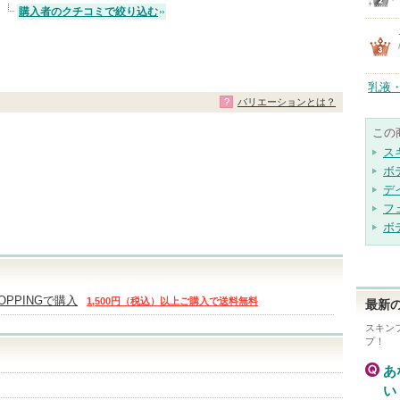
購入者のクチコミで絞り込む
乳液
バリエーションとは？
この
ス
ボ
デ
フ
ボ
HOPPINGで購入
1,500円（税込）以上ご購入で送料無料
最新の
スキン
プ！
あ
い