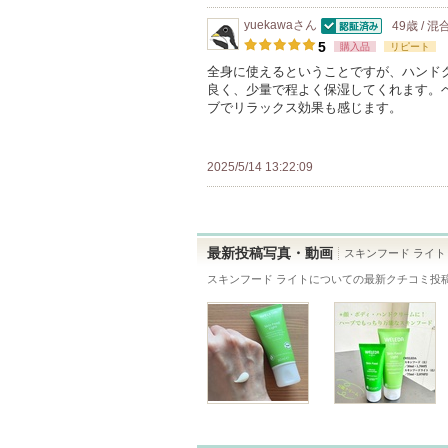
ン
ま
り
yuekawa
さん
49歳 / 混
バ
す
認証済
登
5
購入品
リピート
ー
録
全身に使えるということですが、ハンド
に
良く、少量で程よく保湿してくれます。
さ
お
ブでリラックス効果も感じます。
れ
気
て
に
い
2025/5/14 13:22:09
入
ま
り
す
登
録
最新投稿写真・動画
スキンフード ライト
さ
スキンフード ライト
についての最新クチコミ投
れ
て
い
ま
す