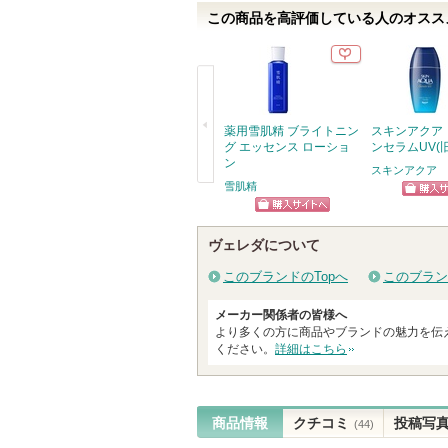
この商品を高評価している人のオススメ
薬用雪肌精 ブライトニン
スキンアクア
グ エッセンス ローショ
ンセラムUV(旧
ン
スキンアクア
雪肌精
戻
ショッ
る
ショッピン
グサイ
ヴェレダについて
グサイトへ
このブランドのTopへ
このブラン
メーカー関係者の皆様へ
より多くの方に商品やブランドの魅力を伝
ください。
詳細はこちら
商品情報
クチコミ
投稿写
(44)