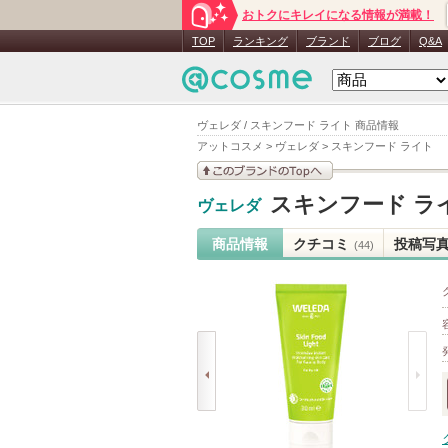
おトクにキレイになる情報が満載！
TOP
ランキング
ブランド
ブログ
Q&A
ヴェレダ / スキンフード ライト 商品情報
アットコスメ
>
ヴェレダ
>
スキンフード ライト
このブランドの情報を
スキンフード ラ
ヴェレダ
見る
商品情報
クチコミ
投稿写
(44)
prev
next