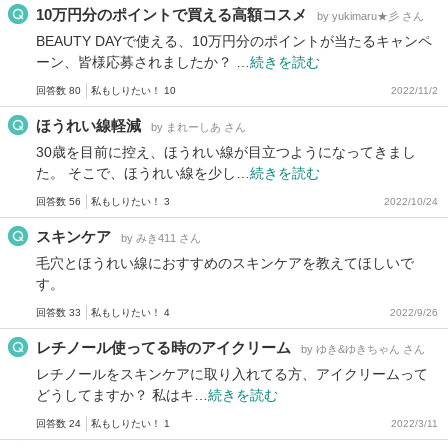
10万円分のポイントで買える高額コスメ
by yukimaru★彡 さん
BEAUTY DAYで使える、10万円分のポイントが当たるキャンペ
ーン、皆様応募されましたか？ …
続きを読む
回答数 80
私もしりたい！ 10
2022/11/2
ほうれい線軽減
by まれーしあ さん
30歳を目前に控え、ほうれい線が目立つようになってきまし
た。 そこで、ほうれい線を少し…
続きを読む
回答数 56
私もしりたい！ 3
2022/10/24
スキンケア
by みき411 さん
毛穴とほうれい線におすすめのスキンケアを教えてほしいで
す。
回答数 33
私もしりたい！ 4
2022/9/26
レチノール使ってる時のアイクリーム
by ゆき&ゆきちゃん さん
レチノールをスキンケアに取り入れてる方、アイクリームって
どうしてますか？ 私はキ…
続きを読む
回答数 24
私もしりたい！ 1
2022/3/11