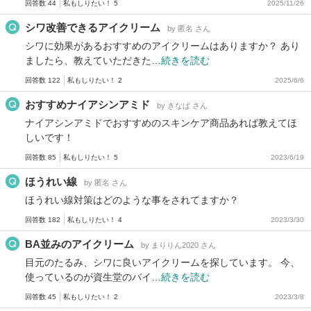
回答数 44
私もしりたい！ 5
2025/11/26
シワ改善できるアイクリーム
by 匿名 さん
シワに効果があるおすすめのアイクリームはありますか？ あり
ましたら、教えていただきた…
続きを読む
回答数 122
私もしりたい！ 2
2025/6/6
おすすめナイアシンアミド
by きなぱ さん
ナイアシンアミドでおすすめのスキンケア商品あれば教えてほ
しいです！
回答数 85
私もしりたい！ 5
2023/6/19
ほうれい線
by 匿名 さん
ほうれい線対策はどのような事をされてますか？
回答数 182
私もしりたい！ 4
2023/3/30
BA並みのアイクリーム
by まりりん2020 さん
目元のたるみ、シワに良いアイクリームを探しています。 今、
使っているのが資生堂のバイ…
続きを読む
回答数 45
私もしりたい！ 2
2023/3/8