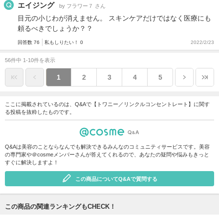
エイジング
by フラワー７ さん
目元の小じわが消えません。 スキンケアだけではなく医療にも
頼るべきでしょうか？？
回答数 76
私もしりたい！ 0
2022/2/23
56件中 1-10件を表示
1
2
3
4
5
ここに掲載されているのは、Q&Aで【トワニー／リンクルコンセントレート】に関す
る投稿を抜粋したものです。
Q&Aは美容のことならなんでも解決できるみんなのコミュニティサービスです。美容
の専門家や＠cosmeメンバーさんが答えてくれるので、あなたの疑問や悩みもきっと
すぐに解決しますよ！
この商品についてQ&Aで質問する
この商品の関連ランキングもCHECK！