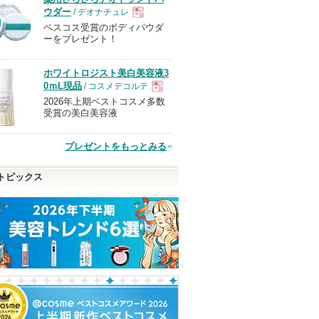
ウダー
/ デオナチュレ
ベスコス受賞のボディパウダ
現
ーをプレゼント！
品
ホワイトロジスト美白美容液3
0ｍL現品
/ コスメデコルテ
2026年上期ベストコスメ多数
現
受賞の美白美容液
品
プレゼントをもっとみる
トピックス