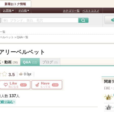
新着おトク情報
お買物
その他
カテゴリ一覧
ベストコスメ
A一覧
ーベルベット
>
Q&A一覧
エアリーベルベット
真・動画
Q&A
ブログ
(36)
(12)
(0)
3.5
0.0pt
関連
Like
Have
137
150
気になる
もってる
口紅・
137
目人数
人
で絞り込む