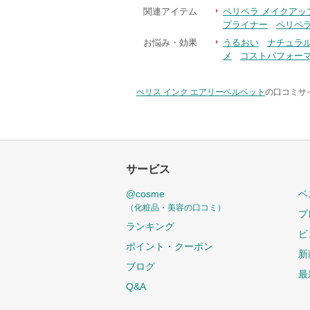
関連アイテム
ペリペラ メイクアッ
プライナー
ペリペ
お悩み・効果
うるおい
ナチュラ
メ
コストパフォー
ぺリス インク エアリーベルベット
の口コミサイ
サービス
@cosme
ベ
（化粧品・美容の口コミ）
プ
ランキング
ビ
ポイント・クーポン
新
ブログ
最
Q&A