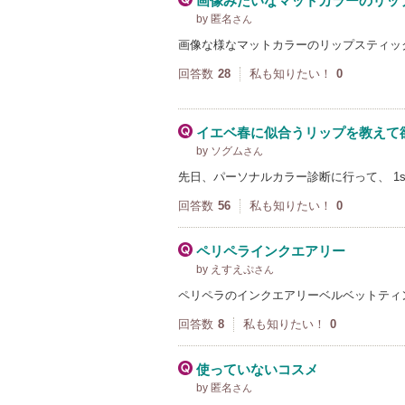
画像みたいなマットカラーのリッ
by 匿名
さん
画像な様なマットカラーのリップスティッ
回答数
28
私も知りたい！
0
イエベ春に似合うリップを教えて欲し
by ソグム
さん
先日、パーソナルカラー診断に行って、 1st
回答数
56
私も知りたい！
0
ペリペラインクエアリー
by えすえぷ
さん
ペリペラのインクエアリーベルベットティ
回答数
8
私も知りたい！
0
使っていないコスメ
by 匿名
さん