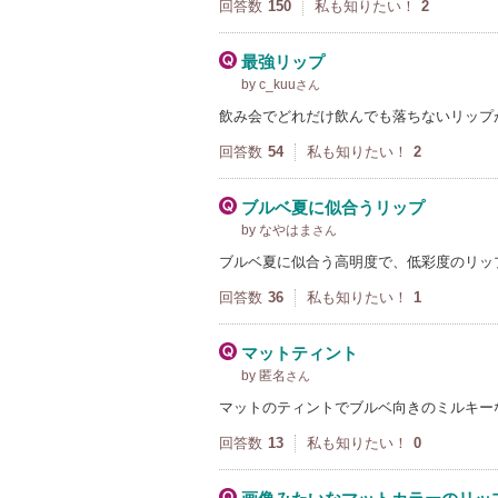
回答数
150
私も知りたい！
2
最強リップ
by c_kuu
さん
飲み会でどれだけ飲んでも落ちないリップ
回答数
54
私も知りたい！
2
ブルベ夏に似合うリップ
by なやはま
さん
ブルベ夏に似合う高明度で、低彩度のリッ
回答数
36
私も知りたい！
1
マットティント
by 匿名
さん
マットのティントでブルベ向きのミルキー
回答数
13
私も知りたい！
0