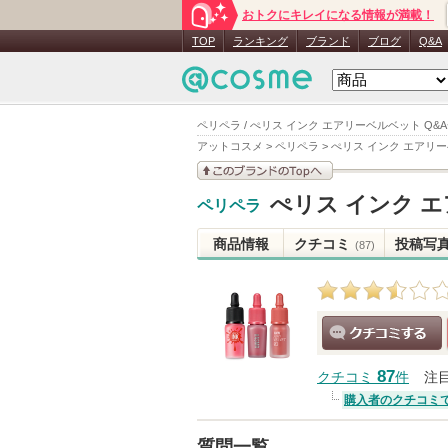
おトクにキレイになる情報が満載！
TOP
ランキング
ブランド
ブログ
Q&A
ペリペラ / ぺリス インク エアリーベルベット Q&
アットコスメ
>
ペリペラ
>
ぺリス インク エアリ
このブランドの情報を
ぺリス インク 
ペリペラ
見る
商品情報
クチコミ
投稿写
(87)
クチコミする
87
クチコミ
件
注
購入者のクチコミ
質問一覧