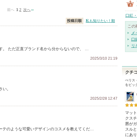
前へ
1
2
次へ
口紅・
投稿日順
私も知りたい！順
この
メ
口
リ
す。 ただ正直ブランド名から分からないので、 …
2025/3/10 21:19
クチ
ぺリス
をピッ
さい。
2025/2/28 12:47
マット
クスチ
唇がガ
ド・ポーボーテのような可愛いデザインのコスメを教えてくだ…
スルと
にあり