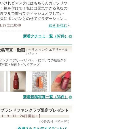
いけれどマスクにはもちろんガッツリつ
ン
！気を付けて！私には元気すぎる色なの
バ
度フルで塗ってティッシュオフしてか
央にポンポンとのせてグラデーション…
ー
1/19 22:18:49
続きを読む
に
お
新着クチコミ一覧
（87件）
気
に
ぺリス インク エアリーベル
投稿写真・動画
ベット
入
 インク エアリーベルベット
についての最新クチ
り
稿写真・動画をピックアップ！
登
録
さ
れ
て
新着投稿写真一覧（36件）
い
ま
ブランドファンクラブ限定プレゼント
 1・9・17・24日 開催！】
す
(応募受付：8/1～8/8)
薬用さらさらデオドラントパ