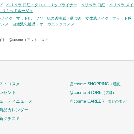
プ
ペリペラ 口紅・グロス・リップライナー
ペリペラ 口紅
ペリペラ メ
ラ リキッドルージュ
ルメイク
マット肌
ツヤ
肌の透明感・薄づき
立体感メイク
フィット感
マンス
自然派化粧品・オーガニックコスメ
ト -
@cosme（アットコスメ）
ストコスメ
@cosme SHOPPING
（通販）
レゼント
@cosme STORE
（店舗）
ューティニュース
@cosme CAREER
（美容の求人）
商品カレンダー
新クチコミ