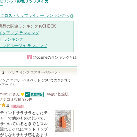
影色リップメイカ
セザンヌ
/
ー
グロス・リップライナー ランキングへ
商品の関連ランキングもCHECK！
イクアップ ランキング
紅 ランキング
キッドルージュ ランキング
?
@cosmeのランキングとは
コミ
ぺリス インク エアリーベルベット
 インク エアリーベルベット
についてのクチコミ
クアップ！
miik525
さん
46歳 / 乾燥肌
認証済
クチコミ投稿
100
975
件
4
購入品
人
ティントサラサラとしたテ
以
ャーで他のものと比べて、
上
サついているときでもスル
の
濡れるそれにマットリップ
がちなカサカサ感をあまり
メ