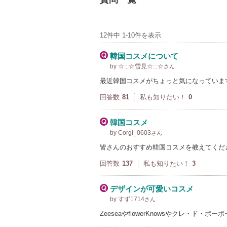
12件中 1-10件を表示
韓国コスメについて
by ☆:::☆雪見☆:::☆
さん
最近韓国コスメがちょっと気になっていま
回答数
81
私も知りたい！
0
韓国コスメ
by Corgi_0603
さん
皆さんのおすすめ韓国コスメを教えてくだ
回答数
137
私も知りたい！
3
デザインが可愛いコスメ
by すず1714
さん
ZeeseaやflowerKnowsやクレ・