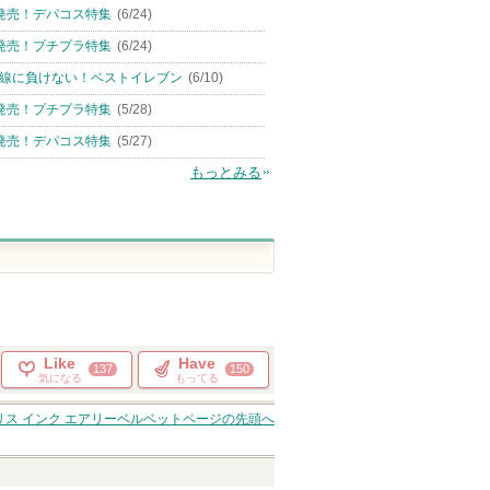
発売！デパコス特集
(6/24)
発売！プチプラ特集
(6/24)
線に負けない！ベストイレブン
(6/10)
発売！プチプラ特集
(5/28)
発売！デパコス特集
(5/27)
もっとみる
Like
Have
137
150
気になる
もってる
リス インク エアリーベルベット
ページの先頭へ