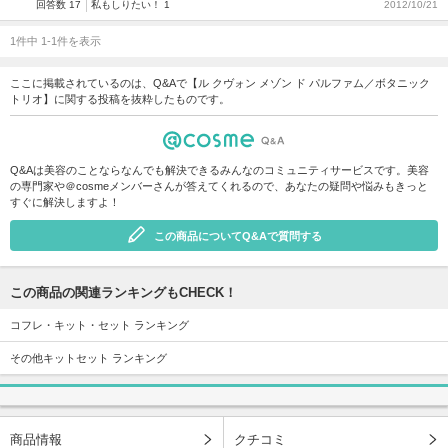
回答数 17
私もしりたい！ 1
2012/10/21
1件中 1-1件を表示
ここに掲載されているのは、Q&Aで【ル クヴォン メゾン ド パルファム／ボタニック
トリオ】に関する投稿を抜粋したものです。
Q&Aは美容のことならなんでも解決できるみんなのコミュニティサービスです。美容
の専門家や＠cosmeメンバーさんが答えてくれるので、あなたの疑問や悩みもきっと
すぐに解決しますよ！
この商品についてQ&Aで質問する
この商品の関連ランキングもCHECK！
コフレ・キット・セット ランキング
その他キットセット ランキング
商品情報
クチコミ