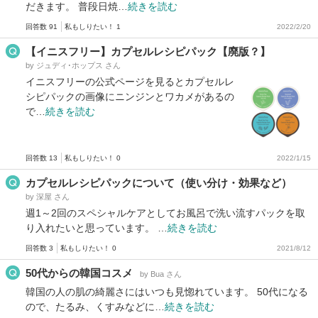
だきます。 普段日焼…
続きを読む
回答数 91
私もしりたい！ 1
2022/2/20
【イニスフリー】カプセルレシピパック【廃版？】
by ジュディ･ホップス さん
イニスフリーの公式ページを見るとカプセルレ
シピパックの画像にニンジンとワカメがあるの
で…
続きを読む
回答数 13
私もしりたい！ 0
2022/1/15
カプセルレシピパックについて（使い分け・効果など）
by 深屋 さん
週1～2回のスペシャルケアとしてお風呂で洗い流すパックを取
り入れたいと思っています。 …
続きを読む
回答数 3
私もしりたい！ 0
2021/8/12
50代からの韓国コスメ
by Bua さん
韓国の人の肌の綺麗さにはいつも見惚れています。 50代になる
ので、たるみ、くすみなどに…
続きを読む