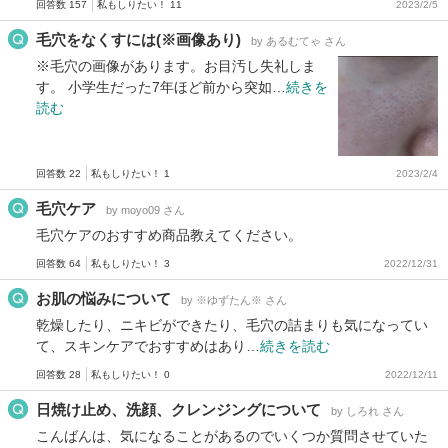
回答数 157
私もしりたい！ 11
2023/2/5
毛穴をなくすには(※画像あり)
by あるむてゃ さん
※毛穴の画像があります。お目汚し失礼しま
す。 小学生だった7年ほど前から突如…
続きを
読む
回答数 22
私もしりたい！ 1
2023/2/4
毛穴ケア
by moyo09 さん
毛穴ケアのおすすめ商品教えてください。
回答数 64
私もしりたい！ 3
2022/12/31
お肌の悩みについて
by ※ゆずたん※ さん
乾燥したり、ニキビができたり、毛穴の詰まりも気になってい
て、スキンケアでおすすめはあり…
続きを読む
回答数 28
私もしりたい！ 0
2022/12/11
日焼け止め、洗顔、クレンジングについて
by しろれ さん
こんばんは、気になることがあるのでいくつか質問させていた