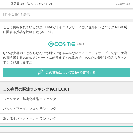
回答数 38
私もしりたい！ 96
2019/4/13
8件中 1-8件を表示
ここに掲載されているのは、Q&Aで【イニスフリー／カプセルレシピパック N B＆A】
に関する投稿を抜粋したものです。
Q&Aは美容のことならなんでも解決できるみんなのコミュニティサービスです。美容
の専門家や＠cosmeメンバーさんが答えてくれるので、あなたの疑問や悩みもきっと
すぐに解決しますよ！
この商品についてQ&Aで質問する
この商品の関連ランキングもCHECK！
スキンケア・基礎化粧品 ランキング
パック・フェイスマスク ランキング
洗い流すパック・マスク ランキング