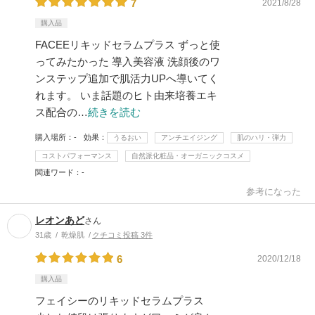
7
2021/8/28
購入品
FACEEリキッドセラムプラス ずっと使
ってみたかった 導入美容液 洗顔後のワ
ンステップ追加で肌活力UPへ導いてく
れます。 いま話題のヒト由来培養エキ
ス配合の…
続きを読む
購入場所
-
効果
うるおい
アンチエイジング
肌のハリ・弾力
コストパフォーマンス
自然派化粧品・オーガニックコスメ
関連ワード
-
参考になった
レオンあど
さん
31歳
乾燥肌
クチコミ投稿 3件
6
2020/12/18
購入品
フェイシーのリキッドセラムプラス