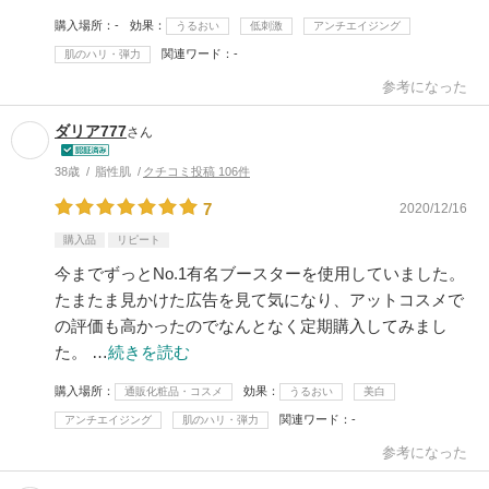
購入場所
-
効果
うるおい
低刺激
アンチエイジング
関連ワード
-
肌のハリ・弾力
参考になった
ダリア777
さん
38歳
脂性肌
クチコミ投稿 106件
7
2020/12/16
購入品
リピート
今までずっとNo.1有名ブースターを使用していました。
たまたま見かけた広告を見て気になり、アットコスメで
の評価も高かったのでなんとなく定期購入してみまし
た。 …
続きを読む
購入場所
効果
通販化粧品・コスメ
うるおい
美白
関連ワード
-
アンチエイジング
肌のハリ・弾力
参考になった