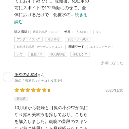
てもおすすめです 。洗顔後、化粧水の
前にスポイトで1?2滴顔にのせて、全
体に広げるだけで、化粧水の…
続きを
読む
購入場所
効果
通販化粧品・コスメ
うるおい
美白
アンチエイジング
引き締め
肌のハリ・弾力
関連ワード
自然派化粧品・オーガニックコスメ
エイジングケア
シワ
化粧ノリ
導入美容液
小じわケア
参考になった
あやのん814
さん
29歳
普通肌
クチコミ投稿 1件
6
2020/11/30
購入品
10月頃から乾燥と目尻の小ジワが気に
なり始め美容液を探しており、こちら
を購入しました。朝晩の普段のスキン
ケア前に使用し１ヶ月程経ったところ