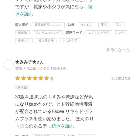
ですが、乾燥や小ジワが気になら…
続
きを読む
購入場所
効果
通販化粧品・コスメ
うるおい
毛穴
美白
関連ワード
低刺激
アンチエイジング
エイジングケア
シワ
化粧ノリ
導入美容液
小じわケア
参考になった
★みみ子★
さん
32歳
混合肌
クチコミ投稿 1件
6
2020/11/10
購入品
30歳を過ぎ肌のくすみや乾燥などが気
になり始めたので、ヒト幹細胞培養液
が配合されているFacee リキッドセラ
ムプラスを使い始めました。 ほんのり
トロミのあるテ…
続きを読む