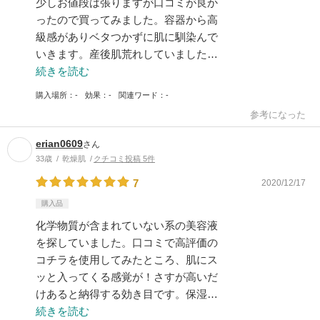
少しお値段は張りますが口コミが良か
ったので買ってみました。容器から高
級感がありベタつかずに肌に馴染んで
いきます。産後肌荒れしていました…
続きを読む
購入場所
-
効果
-
関連ワード
-
参考になった
erian0609
さん
33歳
乾燥肌
クチコミ投稿 5件
7
2020/12/17
購入品
化学物質が含まれていない系の美容液
を探していました。口コミで高評価の
コチラを使用してみたところ、肌にス
ッと入ってくる感覚が！さすが高いだ
けあると納得する効き目です。保湿…
続きを読む