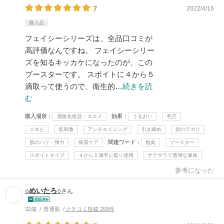
7
2022/4/16
購入品
フェイシーシリーズは、全品口コミが
高評価なんですね。 フェイシーシリー
ズを知るキッカケになったのが、この
ブースターです。 スポイトに４から５
滴取って使うので、衛生的…
続きを読
む
購入場所
効果
通販化粧品・コスメ
うるおい
毛穴
ニキビ
低刺激
アンチエイジング
引き締め
顔のテカリ
関連ワード
肌のハリ・弾力
角質ケア
無臭
ブースター
スポイトタイプ
４から５滴手に取り使用
サラサラで透明な液体
参考になった
○めいたろ○
さん
32歳
普通肌
クチコミ投稿 259件