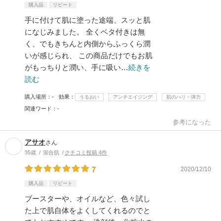
購入品
リピート
手に付けて肌に塗った途端、スッと肌
になじみました。 全くベタ付きは無
く、でもきちんと内側からふっくら潤
いが感じられ、 この商品だけでもお肌
がもっちりと潤い、手に吸い…
続きを
読む
購入場所
-
効果
うるおい
アンチエイジング
肌のハリ・弾力
関連ワード
-
参考になった
アサオ
さん
35歳
混合肌
クチコミ投稿 4件
7
2020/12/10
購入品
リピート
ブースターや、オイルなど、色々試し
た上で肌自体をよくしてくれるのでと