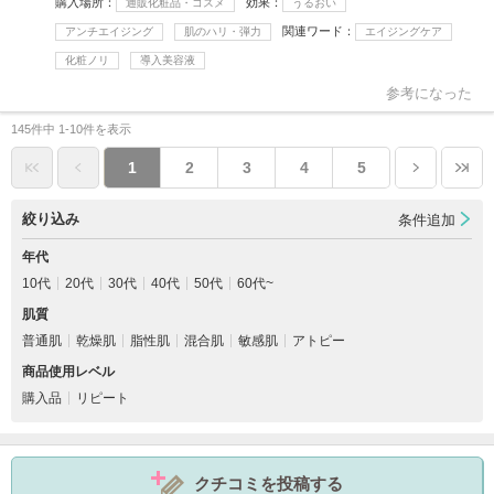
購入場所
効果
通販化粧品・コスメ
うるおい
関連ワード
アンチエイジング
肌のハリ・弾力
エイジングケア
化粧ノリ
導入美容液
参考になった
145件中 1-10件を表示
1
2
3
4
5
絞り込み
条件追加
年代
10代
20代
30代
40代
50代
60代~
肌質
普通肌
乾燥肌
脂性肌
混合肌
敏感肌
アトピー
商品使用レベル
購入品
リピート
クチコミを投稿する