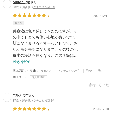
Midori_gn
さん
38歳
混合肌
クチコミ投稿 3件
7
2020/12/11
購入品
美容液は色々試してきたのですが、そ
の中でもとても使い心地が良いです。
顔になじませるとすーっと伸びて、お
肌がモチモチになります。その後の化
粧水の浸透も良くなり、この季節は…
続きを読む
購入場所
-
効果
うるおい
アンチエイジング
肌のハリ・弾力
関連ワード
導入美容液
参考になった
**ルチカ**
さん
37歳
混合肌
クチコミ投稿 3件
7
2020/12/10