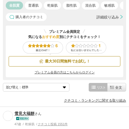
全肌質
普通肌
乾燥肌
脂性肌
混合肌
敏感肌
ア
購入者のクチコミ
詳細絞り込み
プレミアム会員限定
気になる
おすすめ度
別にクチコミをチェック！
最大30日間無料でお試し！
プレミアム会員の方はこちらからログイン
並び替え：
リスト
全文
クチコミ・ランキングに関する取り組み
雪見大福餅
さん
47歳
乾燥肌
クチコミ投稿 1551件