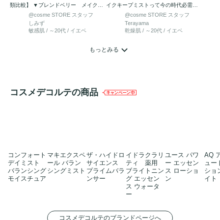
類比較】 ▼ブレンドベリー メイクア
イクキープミストって今の時代必需品
ップ キーピングミス…
ですよね！ コスメデ…
@cosme STORE スタッフ
@cosme STORE スタッフ
しみず
Terayama
敏感肌 / ～20代 / イエベ
乾燥肌 / ～20代 / イエベ
もっとみる
コスメデコルテの商品
コンフォート
マキエクスペ
ザ・ハイドロ
イドラクラリ
ユース パワ
AQ
デイミスト
ール バラン
サイエンス
ティ 薬用
ー エッセン
ュー
バランシング
シングミスト
プライムバラ
ブライトニン
ス ローショ
ショ
モイスチュア
ンサー
グ エッセン
ン
イト
ス ウォータ
ー
コスメデコルテのブランドページへ