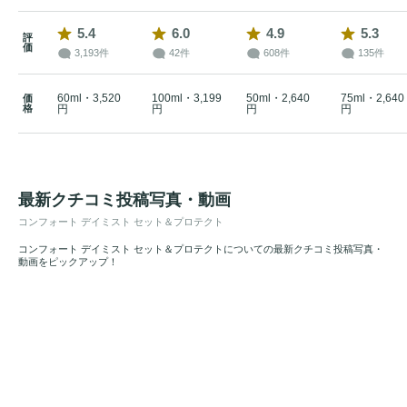
5.4
6.0
4.9
5.3
評
価
3,193件
42件
608件
135件
60ml・3,520
100ml・3,199
50ml・2,640
75ml・2,640
価
格
円
円
円
円
最新クチコミ投稿写真・動画
コンフォート デイミスト セット＆プロテクト
コンフォート デイミスト セット＆プロテクトについての最新クチコミ投稿写真・
動画をピックアップ！