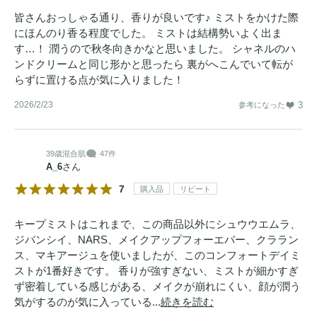
皆さんおっしゃる通り、香りが良いです♪ ミストをかけた際
にほんのり香る程度でした。 ミストは結構勢いよく出ま
す…！ 潤うので秋冬向きかなと思いました。 シャネルのハ
ンドクリームと同じ形かと思ったら 裏がへこんでいて転が
らずに置ける点が気に入りました！
2026/2/23
3
参考になった
39歳
混合肌
47件
A_6
さん
7
購入品
リピート
キープミストはこれまで、この商品以外にシュウウエムラ、
ジバンシイ、NARS、メイクアップフォーエバー、クララン
ス、マキアージュを使いましたが、このコンフォートデイミ
ストが1番好きです。 香りが強すぎない、ミストが細かすぎ
ず密着している感じがある、メイクが崩れにくい、顔が潤う
気がするのが気に入っている...
続きを読む