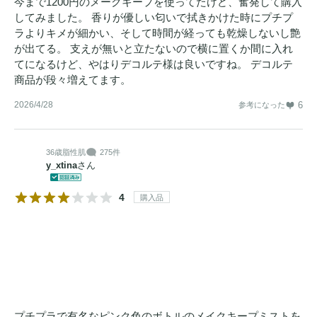
今まで1200円のメークキープを使ってたけど、奮発して購入
してみました。 香りが優しい匂いで拭きかけた時にプチプ
ラよりキメが細かい、そして時間が経っても乾燥しないし艶
が出てる。 支えが無いと立たないので横に置くか間に入れ
てになるけど、やはりデコルテ様は良いですね。 デコルテ
商品が段々増えてます。
2026/4/28
6
参考になった
36歳
脂性肌
275件
y_xtina
さん
4
購入品
プチプラで有名なピンク色のボトルのメイクキープミストを