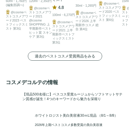
60ml・1,760円
120ml・2,350円
15ml
@cosmeベ
(編集部調べ)
30ml・1,265円
4.8
ストコスメアワ
@cosmeベ
@
ード2020 ベス
@cosmeベ
ストコスメアワ
スト
@cosmeベ
100ml・6,270円
トフィックスミ
ストコスメアワ
ード2021
ード2
ストコスメアワ
スト 第6位
ード2023 ベス
@cosme
トフ
ード2026 上半
@cosmeベ
トフィックスミ
SHOPPING 上
スト 
期新作コスメ 総
ストコスメアワ
スト 第3位
半期新作ベスト
合 第4位
ード2021 上半
ヒット賞 スキン
期新作ベストフ
ケア 第3位
ィックスミスト
第3位
過去のベストコスメ受賞商品をみる
コスメデコルテの情報
【現品500名様に】ベスコス受賞ルージュからソフトマットサテ
ン質感が誕生！4つのキーワードから魅力を深堀り
ホワイトロジスト美白美容液30ｍL現品
（8/1～8/8）
2026年上期ベストコスメ多数受賞の美白美容液