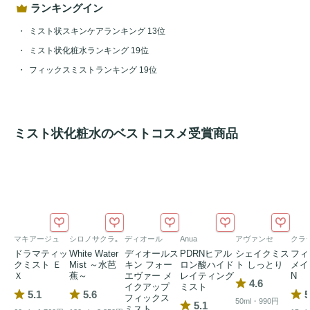
ランキングイン
ミスト状スキンケアランキング 13位
ミスト状化粧水ランキング 19位
フィックスミストランキング 19位
ミスト状化粧水のベストコスメ受賞商品
マキアージュ
シロノサクラ｡
ディオール
Anua
アヴァンセ
クラ
ドラマティッ
White Water
ディオールス
PDRNヒアル
シェイクミス
フィ
クミスト Ｅ
Mist ～水芭
キン フォー
ロン酸ハイド
ト しっとり
メイ
Ｘ
蕉～
エヴァー メ
レイティング
N
4.6
イクアップ
ミスト
5.1
5.6
5
フィックス
50ml・990円
5.1
ミスト