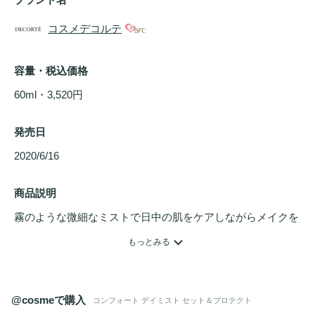
コスメデコルテ
容量・税込価格
60ml・3,520円
発売日
2020/6/16 
商品説明
霧のような微細なミストで日中の肌をケアしながらメイクを
フィックスさせ、つけたての美しい仕上がりを持続させるミ
もっとみる
スト状ローションです。汗、水、皮脂に強く、化粧持ちを高
めるメイクフィックス成分を配合。
メイクアップ
のよれ、テ
カリまで防ぎます。メイクをフィックスさせながらも負担感
@cosmeで購入
コンフォート デイミスト セット＆プロテクト
がなく、みずみずしさに満ちた使い心地で
うるおい
を与えま