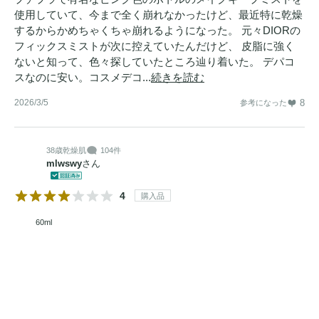
使用していて、今まで全く崩れなかったけど、最近特に乾燥
するからかめちゃくちゃ崩れるようになった。 元々DIORの
フィックスミストが次に控えていたんだけど、 皮脂に強く
ないと知って、色々探していたところ辿り着いた。 デパコ
スなのに安い。コスメデコ...
続きを読む
2026/3/5
8
参考になった
38歳
乾燥肌
104件
mlwswy
さん
4
購入品
60ml