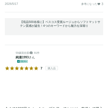
2026/5/17
3
参考になった
【現品500名様に】ベスコス受賞ルージュからソフトマットサ
テン質感が誕生！4つのキーワードから魅力を深堀り
59歳
混合肌
91件
純連1993
さん
7
購入品