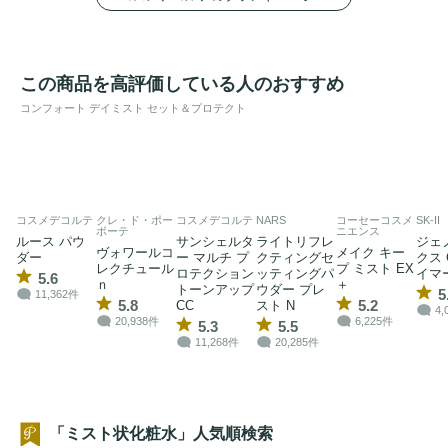
この商品を高評価している人のおすすめ
コンフォート デイミスト セット＆プロテクト
コスメデコルテ
クレ・ド・ポー
コスメデコルテ
NARS
コーセーコスメ
SK-II
ボーテ
ニエンス
ルース パウ
サンシェルタ
ライトリフレ
ジェ
ヴォワールコ
メイク キー
ダー
ー マルチ プ
クティングセ
クス 
レクチュール
プ ミスト EX
ロテクション
ッティングパ
イマ
5.6
ｎ
＋
トーンアップ
ウダー プレ
5
11,362件
5.8
5.2
CC
スト N
4,
20,938件
6,225件
5.3
5.5
11,268件
20,285件
「ミスト状化粧水」人気順検索