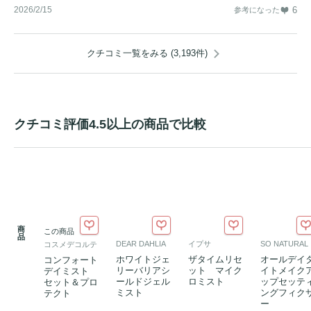
2026/2/15
6
参考になった
クチコミ一覧をみる (3,193件)
クチコミ評価4.5以上の商品で比較
商
この商品
品
DEAR DAHLIA
イプサ
SO NATURAL
コスメデコルテ
ホワイトジェ
ザタイムリセ
オールデイ
コンフォート
リーバリアシ
ット マイク
イトメイク
デイミスト
ールドジェル
ロミスト
ップセッテ
セット＆プロ
ミスト
ングフィク
テクト
ー