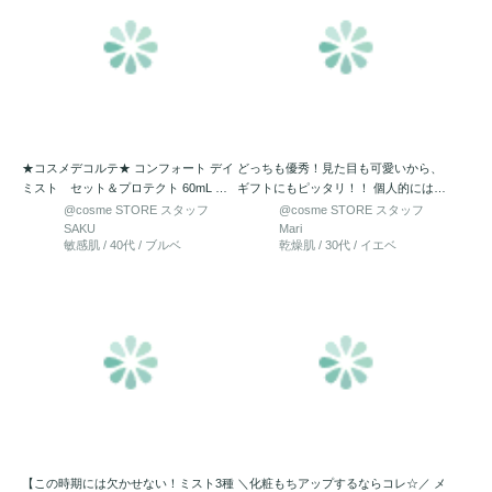
★コスメデコルテ★ コンフォート デイ
どっちも優秀！見た目も可愛いから、
ミスト セット＆プロテクト 60mL ★
ギフトにもピッタリ！！ 個人的には白
長時間のメークを…
いミストの方が、より粒子細…
@cosme STORE スタッフ
@cosme STORE スタッフ
SAKU
Mari
敏感肌 / 40代 / ブルベ
乾燥肌 / 30代 / イエベ
【この時期には欠かせない！ミスト3種
＼化粧もちアップするならコレ☆／ メ