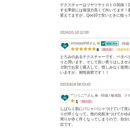
テクスチャーはツヤツヤトロトロ気味！2年
する季節には保湿力高くて向いてます！
変えてますが…Qoo10で安いときに狙
2024/2/1 10:12:00
erinaaa808
さん
38歳
認証済
5
6
購入品
リピート
人
とろみのあるテクスチャーです。ベタベ
りと潤います。そして良い香りはしませ
以
ガ割でお安く購入して、惜しみなく使用し
上
いますが、相性抜群です！！
の
メ
2023/3/18 08:53:42
ン
**ジミニ**
さん
46歳 / 敏感肌
ク
バ
10
1
購入品
ー
人
しばらく肌にバシャバシャつけていて良
に
りが痒くなって、他の化粧水つけてかゆ
以
お
周りが赤く痒くなってしまうので、自分
上
念です。
気
の