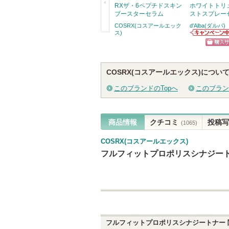
RXザ・6ペプチドスキン
ホワイトトリ
ブースターセラム
ストスプレー
COSRX(コスアールエック
d'Alba(ダルバ)
ス)
戻
d'Alba(ダルバ)
らのお知らせが
る
ショッ
あります
グサイ
COSRX(コスアールエックス)につい
このブランドのTopへ
このブラン
商品情報
クチコミ
投稿写
(1065)
COSRX(コスアールエックス)
フルフィットプロポリスシナジー
フルフィットプロポリスシナジートナー