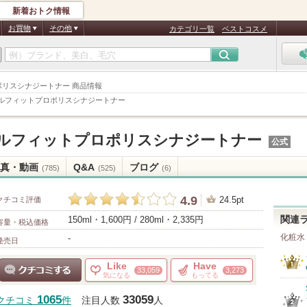
新着おトク情報
お買物
その他
カテゴリ一覧
ベストコスメ
ロポリスシナジートナー 商品情報
ルフィットプロポリスシナジートナー
ルフィットプロポリスシナジートナー
公式
真・動画
Q&A
ブログ
(785)
(525)
(6)
4.9
24.5pt
クチコミ評価
150ml・1,600円 / 280ml・2,335円
関連
容量・税込価格
化粧水
-
発売日
Like
Have
33,059
3,273
気になる
もってる
クチコミする
1065
33059
クチコミ
件
注目人数
人