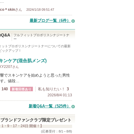
…
aco＊skin
さん
2024/1/18 09:51:47
最新ブログ一覧（6件）
Q&A
フルフィットプロポリスシナジートナ
ー
ィットプロポリスシナジートナー
についての最新
をピックアップ！
キンケア(混合肌メンズ)
 KY2207
さん
響でスキンケアを始めようと思った男性
す。値段…
140
私も知りたい！
3
新着回答あり
2026/8/4 01:13
新着Q&A一覧（525件）
ブランドファンクラブ限定プレゼント
 1・9・17・24日 開催！】
(応募受付：8/1～8/8)