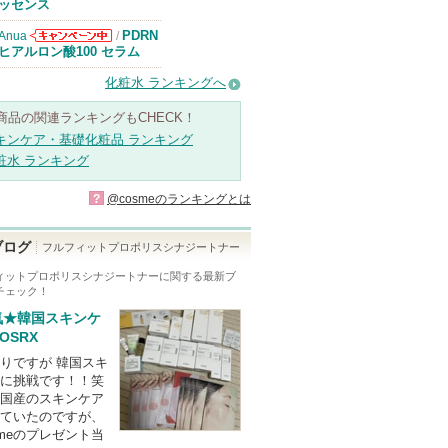
知らせがありま
ッセンス
す
PDRN
Anua
/
Anuaからのお
ヒアルロン酸100 セラム
知らせがありま
す
化粧水 ランキングへ
商品の関連ランキングもCHECK！
キンケア・基礎化粧品 ランキング
粧水 ランキング
?
@cosmeのランキングとは
ブログ
フルフィットプロポリスシナジートナー
ィットプロポリスシナジートナー
に関する最新ブ
チェック！
気★韓国スキンケ
OSRX
りですが 韓国スキ
に挑戦です！！笑
国産のスキンケア
ていたのですが、
smeのプレゼント当