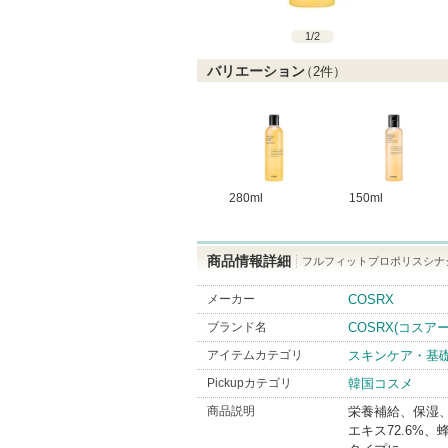
1
/
2
バリエーション
（
2
件）
280ml
150ml
商品情報詳細
フルフィットプロポリスシナ
メーカー
COSRX
ブランド名
COSRX(コスア
アイテムカテゴリ
スキンケア・基
Pickupカテゴリ
韓国コスメ
商品説明
栄養補給、保湿
エキス72.6%