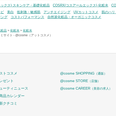
エックス) スキンケア・基礎化粧品
COSRX(コスアールエックス) 化粧水
C
キビ
美白
低刺激・敏感肌
アンチエイジング
UVカットコスメ
肌のハリ
ジング
コストパフォーマンス
自然派化粧品・オーガニックコスメ
化粧品
>
化粧水
>
化粧水
ミサイト -
@cosme（アットコスメ）
ストコスメ
@cosme SHOPPING
（通販）
レゼント
@cosme STORE
（店舗）
ューティニュース
@cosme CAREER
（美容の求人）
商品カレンダー
新クチコミ