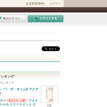
会員登録(無料)
ログイン
私のクチコミ
クチコミする
ランキング
 ランキング
ザ・タイムR アクア
イプサ
/
e
フェイ
SK-II
/
SK-IIからのお
シャル トリートメント エ
1位