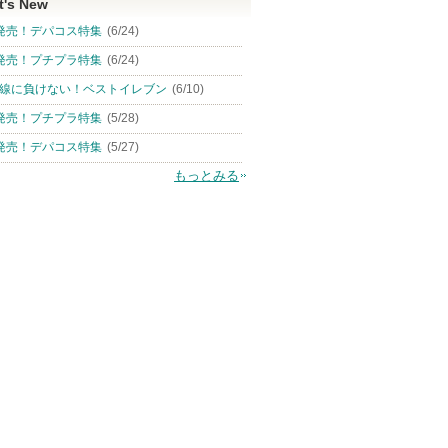
t's New
発売！デパコス特集
(6/24)
発売！プチプラ特集
(6/24)
線に負けない！ベストイレブン
(6/10)
発売！プチプラ特集
(5/28)
発売！デパコス特集
(5/27)
もっとみる