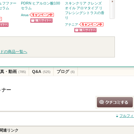
ュフファー
PDRN ヒアルロン酸100
スキンクリア クレンズ
ハンオールブロ
セラム
セラム
オイル アロマタイプ リ
rom&nd
フレシングシトラスの香
Anua
り
Anuaからのお知
ショッ
次
か
らせがあります
アテニア
ショッピン
アテニアからの
グサイ
へ
ピン
お知らせがあり
グサイトへ
ショッピン
ます
トへ
て
グサイトへ
ドの商品一覧へ
真・動画
Q&A
ブログ
(785)
(525)
(6)
トナー
クチコミする
フルフィ
関連リンク