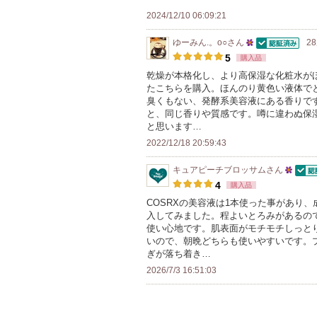
に
メ
2024/12/10 06:09:21
入
ン
り
ゆーみん.。o○
さん
2
バ
認証済
25
登
5
購入品
ー
人
録
乾燥が本格化し、より高保湿な化粧水が
に
たこちらを購入。ほんのり黄色い液体で
以
さ
お
臭くもない、発酵系美容液にある香りで
上
れ
と、同じ香りや質感です。噂に違わぬ保
気
の
て
と思います…
に
メ
い
2022/12/18 20:59:43
入
ン
ま
り
キュアピーチブロッサム
さん
バ
す
認証
25
登
4
購入品
ー
人
録
COSRXの美容液は1本使った事があり
に
入してみました。程よいとろみがあるの
以
さ
お
使い心地です。肌表面がモチモチしっと
上
れ
いので、朝晩どちらも使いやすいです。
気
の
て
ぎが落ち着き…
に
メ
い
2026/7/3 16:51:03
入
ン
ま
り
バ
す
登