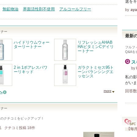
選をキ
無鉱物油
界面活性剤不使用
アルコールフリー
by
ay
トナー
最新の
ハイドリウムウォー
リフレッシュAHAB
ターリートナー
HAビタミンCデイリ
フルフ
ートナー
Q&A
ス
2 in 1ポアレスパワ
ガラクトミセス95ト
by
ーリキッド
ーンバランシングエ
ッセンス
私の影
がいま
回答数
more
へ
トナー
てのクチコミをピックアップ！
肌
クチコミ投稿
18
件
【毎月