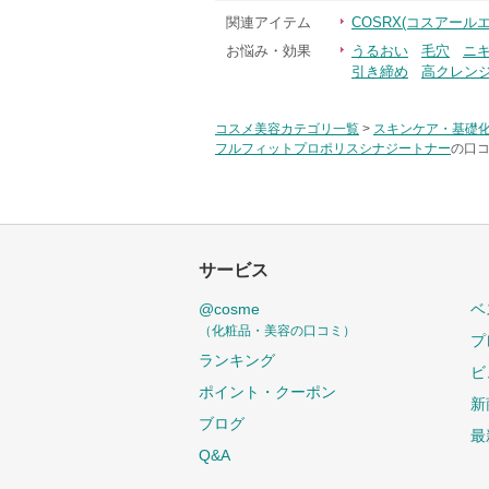
関連アイテム
COSRX(コスアール
お悩み・効果
うるおい
毛穴
ニ
引き締め
高クレン
コスメ美容カテゴリ一覧
>
スキンケア・基礎
フルフィットプロポリスシナジートナー
の口コ
サービス
@cosme
ベ
（化粧品・美容の口コミ）
プ
ランキング
ビ
ポイント・クーポン
新
ブログ
最
Q&A