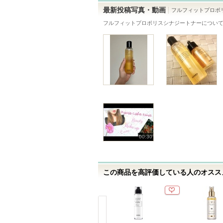
ー
録
最新投稿写真・動画
フルフィットプロポ
に
さ
フルフィットプロポリスシナジートナー
につい
お
れ
気
て
に
い
入
ま
り
す
登
録
さ
れ
て
00:30
い
ま
す
この商品を高評価している人のオススメ