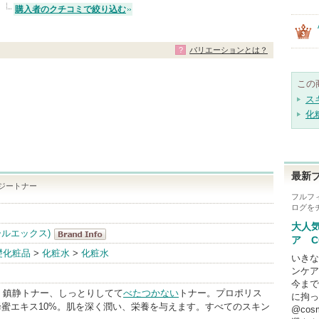
購入者のクチコミで絞り込む
バリエーションとは？
この
ス
化
最新
ジートナー
フルフ
ログを
大人
ールエックス)
ア C
COSRX(コス
礎化粧品
>
化粧水
>
化粧水
いきな
アールエック
ンケア
今まで
ス) BrandInfo
、鎮静トナー、しっとりしてて
べたつかない
トナー。プロポリス
に拘っ
、蜂蜜エキス10%。肌を深く潤い、栄養を与えます。すべてのスキン
@co