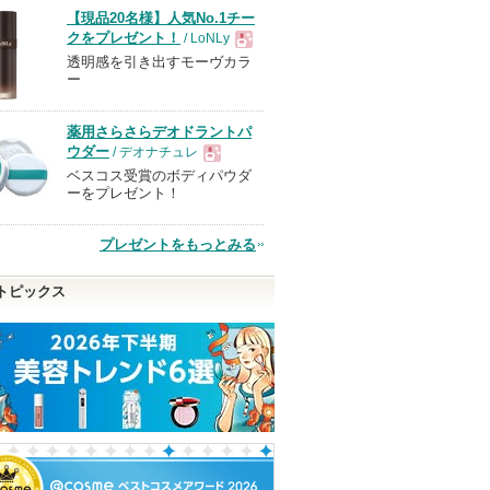
【現品20名様】人気No.1チー
クをプレゼント！
/ LoNLy
透明感を引き出すモーヴカラ
現
ー
品
薬用さらさらデオドラントパ
ウダー
/ デオナチュレ
ベスコス受賞のボディパウダ
現
ーをプレゼント！
品
プレゼントをもっとみる
トピックス