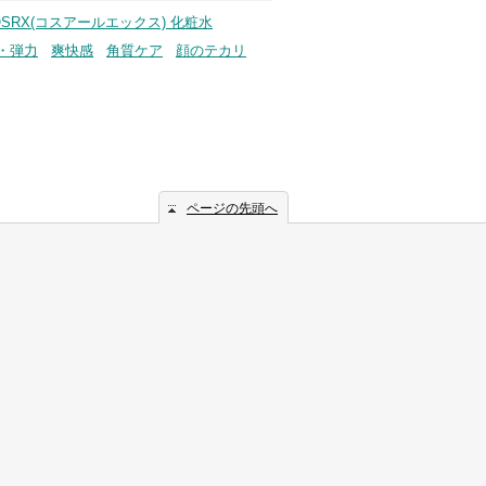
OSRX(コスアールエックス) 化粧水
・弾力
爽快感
角質ケア
顔のテカリ
ページの先頭へ