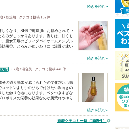
続きを読む
8歳 / 乾燥肌
クチコミ投稿
152
件
ほしくなり、SNSで乾燥肌にお勧めされてい
とろみがしっかりあります。香りは、甘くも
す。魔女工場のビフィダバイオームアンプル
湿効果◎。とろみが強いわりには浸透が速い
続きを読む
37歳 / 混合肌
クチコミ投稿
440
件
済
、成分の通り効果が感じられたので化粧水も購
でコットンより手のひらで付けたい派向きの
りした触り心地になります。ベタつきすぎな
プロポリスの栄養の効果なのか肌荒れやゆら
続きを読む
新着クチコミ一覧
（1065件）