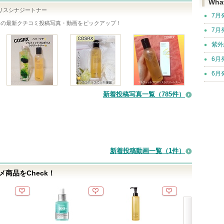
Wha
リスシナジートナー
7月
ての最新クチコミ投稿写真・動画をピックアップ！
7月
紫外
6月
6月
新着投稿写真一覧（785件）
新着投稿動画一覧（1件）
商品をCheck！