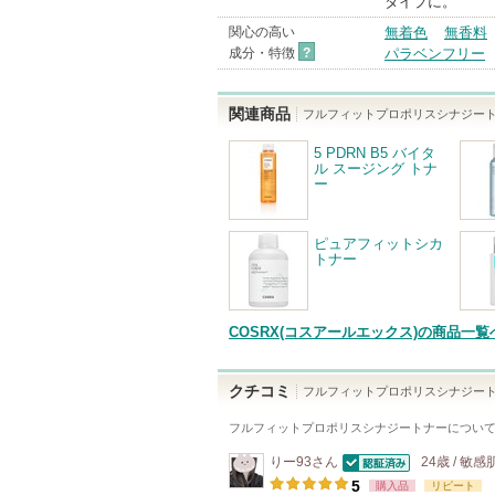
タイプに。
関心の高い
無着色
無香料
成分・特徴
?
パラベンフリー
関連商品
フルフィットプロポリスシナジー
5 PDRN B5 バイタ
ル スージング トナ
ー
ピュアフィットシカ
トナー
COSRX(コスアールエックス)の商品一覧
クチコミ
フルフィットプロポリスシナジー
フルフィットプロポリスシナジートナー
につい
りー93
さん
24歳 / 敏感
認証済
5
購入品
リピート