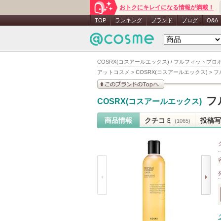
おトクにキレイになる情報が満載！
TOP
ランキング
ブランド
ブログ
Q&A
COSRX(コスアールエックス) / フルフィットプ
アットコスメ
>
COSRX(コスアールエックス)
>
フ
このブランドの情報を
フ
COSRX(コスアールエックス)
見る
商品情報
クチコミ
投稿写
(1065)
prev
next