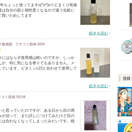
ちょっと使ってますo(^o^)oリピまくり乾燥
夏は自分の肌と相性悪くなるので違う化粧に
って買いだめしてます
続きを読む
 / 敏感肌
クチコミ投稿
90
件
タにはならず使用感は軽いのですが、しっか
んが、特に気になる香りでもありません。メ
ています。ビタミンc23と合わせて使用して
注目
続きを読む
チコミ投稿
501
件
いと思っていたのですが、ある日から目の周
みが治って、また試しにつけてみたけど目の
には合わなくなってしまったみたいです。残