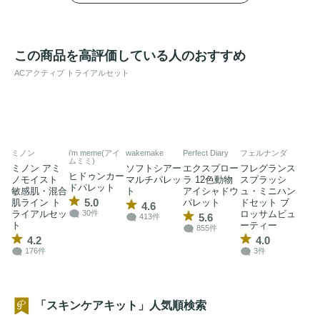
この商品を高評価している人のおすすめ
ACアクティブ トライアルセット
ミノン
i’m meme(アイ
wakemake
Perfect Diary
フェルナンダ
ムミミ)
ミノン アミ
ソフトシアー
エクスプロー
フレグランス
ヒドゥンカー
ノモイスト
マルチパレッ
ラ 12色動物
スプラッシ
ドパレット
敏感肌・混合
ト
アイシャドウ
ュ・ミニハン
5.0
肌ライン ト
パレット
ドセット ブ
4.6
ライアルセッ
ロッサムビュ
30件
5.6
413件
ト
ーティー
855件
4.2
4.0
176件
3件
「スキンケアキット」人気順検索