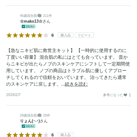
45歳
混合肌
211件
☆mako13☆
さん
6
購入品
リピート
【急なニキビ肌に救世主キット】 【一時的に使用するのに
丁度いい容量】 混合肌の私にはとても合っています。 昔か
らニキビが出たらノブのスキンケアにシフトして一定期間使
用しています。 ノブの商品はトラブル肌に優しくアプロー
チしてくれるので信頼をおいています。 治ってきたら通常
のスキンケアに戻します。...
続きを読む
2026/2/7
1
参考になった
29歳
混合肌
25件
りょん(･-･)
さん
6
購入品