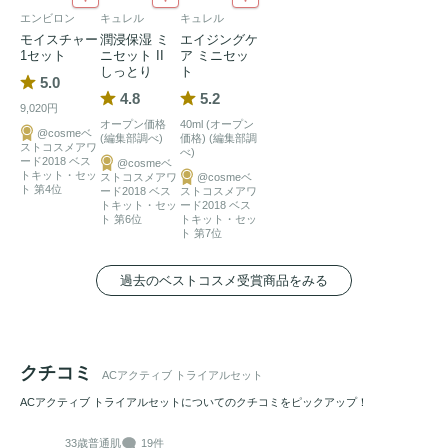
・ACアクティブ モイスチュアクリーム 0.8g

エンビロン
キュレル
キュレル
・ACアクティブ スポッツクリーム C 0.5g
モイスチャー
潤浸保湿 ミ
エイジングケ
1セット
ニセット II
ア ミニセッ
しっとり
ト
5.0
4.8
5.2
9,020円
オープン価格
40ml (オープン
@cosmeベ
(編集部調べ)
価格) (編集部調
ストコスメアワ
べ)
ード2018 ベス
@cosmeベ
トキット・セッ
ストコスメアワ
@cosmeベ
ト 第4位
ード2018 ベス
ストコスメアワ
トキット・セッ
ード2018 ベス
ト 第6位
トキット・セッ
ト 第7位
過去のベストコスメ受賞商品をみる
クチコミ
ACアクティブ トライアルセット
ACアクティブ トライアルセットについてのクチコミをピックアップ！
33歳
普通肌
19件