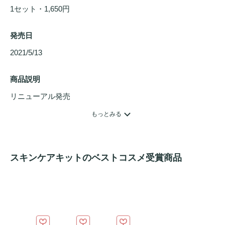
1セット・1,650円
発売日
2021/5/13 
商品説明
リニューアル発売

大人のにきび肌のさまざまな肌悩みにアプローチし、にきび
もっとみる
のできにくい肌環境に導く「ノブ ACアクティブシリーズ」
の
トライアル
セット。

【セット内容】

スキンケアキットのベストコスメ受賞商品
・ACアクティブ 
クレンジング
リキッド 20ml

・ACアクティブ ウォッシングフォーム 15g

・ACアクティブ フェイスローション モイスト 20ml

・ACアクティブ モイスチュアミルク 6ml

・ACアクティブ フェイスローション 2ml
