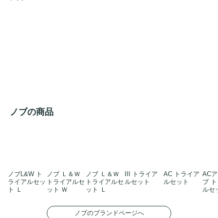
ノブの商品
ノブL&W ト
ノブ Ｌ＆Ｗ
ノブ Ｌ＆Ｗ
III トライア
AC トライア
AC
ライアルセッ
トライアルセ
トライアルセ
ルセット
ルセット
ブ 
ト Ｌ
ット Ｗ
ット Ｌ
ルセ
ノブのブランドページへ