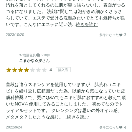
汚れを落としてくれるのに肌が突っ張らないし、表面がつる
つるになりました。 洗顔に関しては泡がきめ細かくさらさ
らしていて、エステで受ける洗顔みたいでとても気持ちが良
いです。こんなにエステに近い洗...
続きを読む
2023/10/20
3
参考になった
37歳
混合肌
210件
こまかな☆彡
さん
4
購入品
普段は違うスキンケアを使用していますが、肌荒れ（ニキ
ビ）を繰り返し広範囲だった為、以前から気になっていた皮
膚科推奨？で、更にQ&Aでもニキビ肌におすすめと教えて頂
いたNOVを使用してみることにしました。 初めてなのでト
ライアルセットです。 クレンジングは思いの外オイル感、
メタメタ？したような感じ。...
続きを読む
2022/9/24
4
参考になった