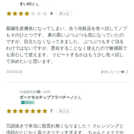
すい03
さん
4
購入品
脂漏生皮膚炎になってしまい、合う化粧品を色々試してノブ
もそのひとつです。 鼻の黒いぶつぶつも気になっていたの
ですが、目立たなくなってきました。 ぶつぶつもすぐ治る
わけではないですが、悪化することなく使えたので敏感肌で
も安心して使えます。 リピートするかはもう少し色々試し
て決めたいと思います。
2024/1/18
2
参考になった
24歳
脂性肌
124件
ダークモカチップフラペチーノ
さん
7
購入品
冗談抜きで本当に肌荒れ無くなりました！ クレンジングと
洗顔がとにかく高クオリティすぎます。 ちゃんとメイクや