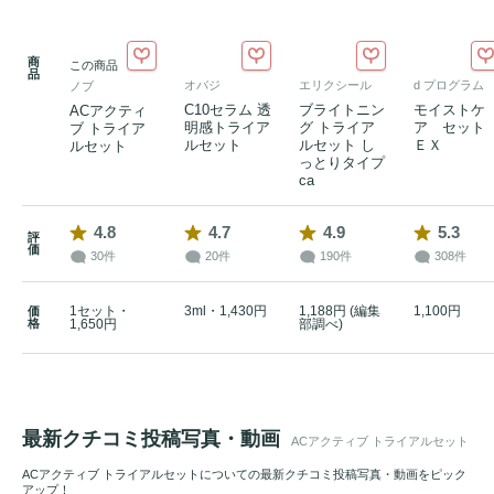
商
この商品
品
オバジ
エリクシール
d プログラム
ノブ
C10セラム 透
ブライトニン
モイストケ
ACアクティ
明感トライア
グ トライア
ア セッ
ブ トライア
ルセット
ルセット し
ＥＸ
ルセット
っとりタイプ
ca
4.8
4.7
4.9
5.3
評
価
30件
20件
190件
308件
1セット・
3ml・1,430円
1,188円 (編集
1,100円
価
格
1,650円
部調べ)
最新クチコミ投稿写真・動画
ACアクティブ トライアルセット
ACアクティブ トライアルセットについての最新クチコミ投稿写真・動画をピック
アップ！