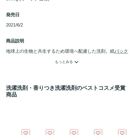
発売日
2021/6/2 
商品説明
地球上の生物と共生するため環境へ配慮した洗剤。紙
パック
容器は、プラスチックを74%削減*。香料、漂白剤、着色剤
もっとみる
不使用。肌にも優しい中性なのにしっかり洗える洗浄力。
無
香料
。*当社従来本体ボトルとの重量比較。
洗濯洗剤・香りつき洗濯洗剤のベストコスメ受賞
商品