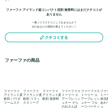
ファーファ アイランド超コンパクト洗剤 無香料にはまだクチコミが
ありません
一番ノリでクチコミしてみませんか？
ぜひあなたの感想を教えてください！
クチコミする
ファーファの商品
ファーファ
ファーファ
ファーファ
ファーファス
ファーファス
ファ
アイランド柔
アイランド柔
アイランド柔
トーリー エ
トーリー エ
トー
軟剤 パウダ
軟剤 リラッ
軟剤 無香料
アーフレッシ
アーフレッシ
体洗
リームスク
クスソープ
ュナー そら
ュナー フル
あわ
のおさんぽ
ーツパーティ
ュ