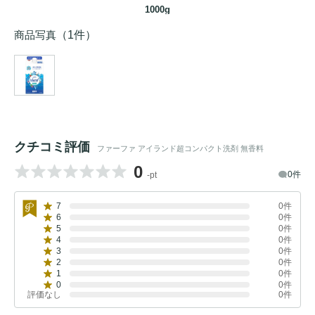
1000g
商品写真
（1件）
クチコミ評価
ファーファ アイランド超コンパクト洗剤 無香料
0
0件
-pt
7
0件
6
0件
5
0件
4
0件
3
0件
2
0件
1
0件
0
0件
評価なし
0件