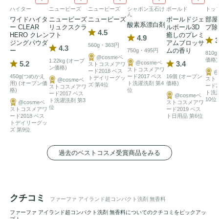
ハイター
ニュービーズ
ニュービーズ
シャボン玉石け
ボールド
トッ
ん
ワイドハイタ
ニュービーズ
ニュービーズ
ボールドジェ
部屋
酸素系漂白剤
ー CLEAR
リュクスクラ
ルボール3D
プ除
4.5
HERO クレン
フト
癒しのプレミ
4.9
3
ジングパウダ
アムブロッサ
560g・363円
4.3
ー
ムの香り
750g・495円
810
@cosmeベ
価格)
1.22kg (オープ
5.2
@cosmeベ
3.4
ストコスメアワ
ン価格)
ストコスメアワ
ード2018 ベス
@
450g(つめかえ
ード2017 ベス
16個 (オープン
トデイリーグッ
スト
@cosmeベ
用) (オープン価
ト洗濯洗剤 第4
価格)
ズ 第4位
ード2
ストコスメアワ
格)
位
ト洗
ード2017 ベス
@cosmeベ
10位
ト洗濯洗剤 第3
@cosmeベ
ストコスメアワ
位
ストコスメアワ
ード2019 ベス
ード2018 ベス
ト日用品 第6位
トデイリーグッ
ズ 第9位
過去のベストコスメ受賞商品をみる
クチコミ
ファーファ アイランド超コンパクト洗剤 無香料
ファーファ アイランド超コンパクト洗剤 無香料についてのクチコミをピックアッ
プ！