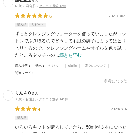
43歳
混合肌
クチコミ投稿 12件
6
2021/10/27
購入品
リピート
ずっとクレンジングウォーターを使っていましたがコッ
トンでふき取るのでどうしても肌の調子によってはヒリ
ヒリするので、クレンジングバームやオイルを色々試し
たところタッチャの…
続きを読む
購入場所
-
効果
うるおい
低刺激
高クレンジング
関連ワード
-
参考になった
りん４０
さん
39歳
普通肌
クチコミ投稿 141件
4
2023/7/16
購入品
いろいろキットを購入していたら、50mlが３本になった