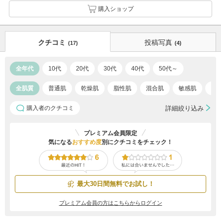
購入ショップ
クチコミ
投稿写真
(17)
(4)
全年代
10代
20代
30代
40代
50代～
全肌質
普通肌
乾燥肌
脂性肌
混合肌
敏感肌
ア
購入者のクチコミ
詳細絞り込み
プレミアム会員限定
気になる
おすすめ度
別にクチコミをチェック！
最大30日間無料でお試し！
プレミアム会員の方はこちらからログイン