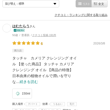
並び替え：
リスト
全文
クチコミ・ランキングに関する取り組み
はむたらう
さん
50歳
普通肌
クチコミ投稿 191件
6
2026/3/8
購入品
タッチャ カメリア クレンジング オイ
ル 【使った商品】 タッチャ カメリア
クレンジング オイル 【商品の特徴】
日本由来の植物オイルで潤いを守り
な…
続きを読む
150ml
購入場所
効果
デパート
うるおい
毛穴