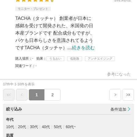
6
モニター・プレゼント
TACHA（タッチャ） 創業者が日本に
感銘を受けて開発された、米国発の日
本産ブランドです 配合成分もですが、
パケも日本らしさを意識されてるよう
ですTACHA（タッチャ）…
続きを読む
購入場所
-
効果
うるおい
低刺激
アンチエイジング
関連ワード
-
参考になった
17件中 1-10件を表示
1
2
絞り込み
条件追加
年代
10代
20代
30代
40代
50代
60代~
肌質