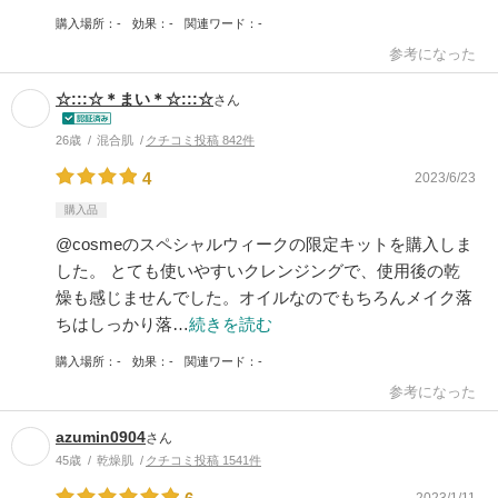
購入場所
-
効果
-
関連ワード
-
参考になった
☆:::☆＊まい＊☆:::☆
さん
26歳
混合肌
クチコミ投稿 842件
4
2023/6/23
購入品
@cosmeのスペシャルウィークの限定キットを購入しま
した。 とても使いやすいクレンジングで、使用後の乾
燥も感じませんでした。オイルなのでもちろんメイク落
ちはしっかり落…
続きを読む
購入場所
-
効果
-
関連ワード
-
参考になった
azumin0904
さん
45歳
乾燥肌
クチコミ投稿 1541件
2023/1/11