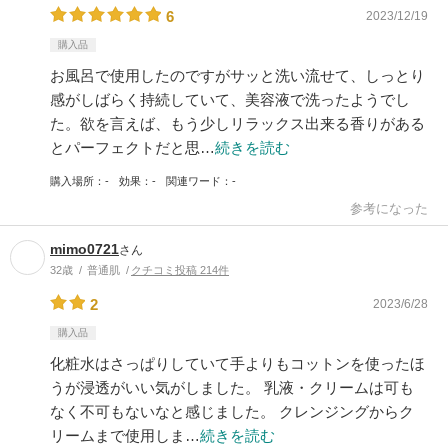
6
2023/12/19
購入品
お風呂で使用したのですがサッと洗い流せて、しっとり
感がしばらく持続していて、美容液で洗ったようでし
た。欲を言えば、もう少しリラックス出来る香りがある
とパーフェクトだと思…
続きを読む
購入場所
-
効果
-
関連ワード
-
参考になった
mimo0721
さん
32歳
普通肌
クチコミ投稿 214件
2
2023/6/28
購入品
化粧水はさっぱりしていて手よりもコットンを使ったほ
うが浸透がいい気がしました。 乳液・クリームは可も
なく不可もないなと感じました。 クレンジングからク
リームまで使用しま…
続きを読む