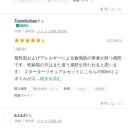
関連ワード
-
アンチエイジング
高クレンジング
参考になった
Tomokohan
さん
31歳
脂性肌
クチコミ投稿 2919件
5
2022/9/16
購入品
脂性肌およびアレルギーによる敏感肌の筆者が持つ感想
です。乾燥肌の方はまた違う感想を持たれると思いま
す。 スターターリチュアルセットにこちらの50mlミニ
ボトルが入…
続きを読む
購入場所
効果
通販化粧品・コスメ
うるおい
低刺激
関連ワード
-
参考になった
e.t.e.t
さん
39歳
混合肌
クチコミ投稿 1件