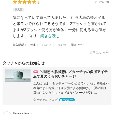
5
2022/2/20
購入品
気になっていて買ってみました。 伊豆大島の椿オイル
と米ヌカで作られてるそうです。2プッシュと書かれて
ますが3プッシュ使う方が全体に十分に使える量な気が
します。 香り…
続きを読む
購入場所
-
効果
関連ワード
-
うるおい
低刺激
参考になった
タッチャからのお知らせ
＼理想の肌状態に／タッチャの保湿アイテ
ムで夏のうるおいチャージ
こんにちは！ タッチャ マーケ担当です。 強い紫外線や
冷房による乾燥、汗や皮脂による負担など、夏の肌は
気づかないうちにさまざまなダメージを受け…
タッチャのブログ
Nyashio
さん