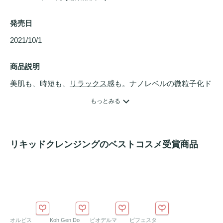
発売日
2021/10/1 
商品説明
美肌も、時短も、
リラックス
感も。ナノレベルの微粒子化ド
ロップオイルと、洗い流しやすいモイストクリアウォーター
もっとみる
が、密着メイクから
毛穴
角栓まで1度で洗い上げる、Ｗ洗顔
不要の
クレンジング
です。天然美肌ミネラルと7種の
美容液
成分配合。ウォーターリリーの香りに包まれ、毎日の
クレン
リキッドクレンジングのベストコスメ受賞商品
ジング
が心やすらぐひとときに。ぬれた手OK、マツエク
OK、
ウォータープルーフ
もオフ。忙しい朝の洗顔にも。ア
ルコールフリー・パラベンフリー・無着色・アレルギーテス
ト済み。
オルビス
Koh Gen Do
ビオデルマ
ビフェスタ