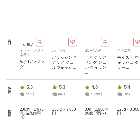
商
品
この商品
ルナソル
SOFINA iP
イグニス
イオナ スパ＆ミ
ネラル
ポリッシング
ポア クリア
モイスト ウ
Ｗクレンジン
クリア ジェ
リング ジェ
ォッシュ ク
グ
ルウォッシュ
ル ウォッシ
リーム
ュ
5.3
5.3
4.8
5.4
評
価
352件
601件
5,238件
155件
200ml・2,970
150ｇ・3,850
30g・1,980円
120g・3,300
価
円 (編集部調
円
(編集部調べ)
円
格
べ)