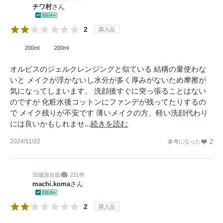
チワ村
さん
2
購入品
200ml
200ml
オルビスのジェルクレンジングと似ている 結構の量使わな
いと メイクが浮かないし水分が多く厚みがないため摩擦が
気になってしまいます。 洗顔後すぐに突っ張ることはない
のですが 化粧水後コットンにファンデが残ってたりするの
で メイク残りが不安です 薄いメイクの方、軽い洗顔代わり
には良いかもしれませ...
続きを読む
2024/11/22
2
参考になった
32歳
混合肌
211件
machi.koma
さん
2
購入品