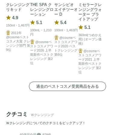
クレンジング
THE SPA ク
サンシビオ
ミセラークレ
リキッド
レンジングロ
エイチツーオ
ンジングウォ
ーション
ー D
ーター ブラ
4.9
イトアップ
5.1
5.4
150ml・1,467円
5.1
100mL・1,210
100ml・1,463円
2011年
円
360ml(つめかえ
@cosmeベスト
@cosmeベ
用) (オープン価
コスメ大賞 クレ
@cosmeベ
ストコスメアワ
格)
ンジング部門 第
ストコスメアワ
ード2020 ベス
9位
ード2026 上半
トクレンジング
@cosmeベ
期新作ベストク
第6位
ストコスメアワ
レンジング 第2
ード2021 上半
位
期新作ベストク
レンジング 第2
位
過去のベストコスメ受賞商品をみる
クチコミ
Ｗクレンジング
Ｗクレンジングについてのクチコミをピックアップ！
40歳
混合肌
978件