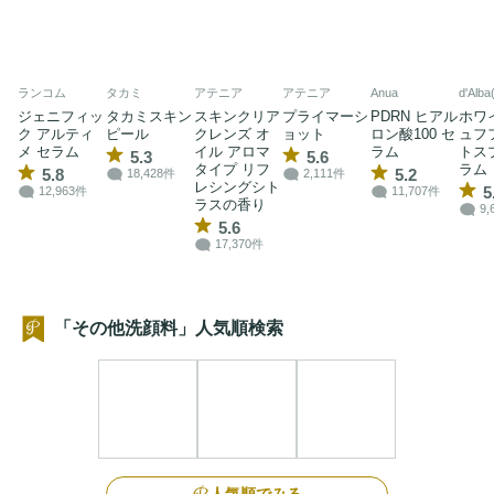
ランコム
タカミ
アテニア
アテニア
Anua
d'Alb
ジェニフィッ
タカミスキン
スキンクリア
プライマーシ
PDRN ヒアル
ホワ
ク アルティ
ピール
クレンズ オ
ョット
ロン酸100 セ
ュフ
メ セラム
イル アロマ
ラム
トス
5.3
5.6
タイプ リフ
ラム
5.8
5.2
18,428件
2,111件
レシングシト
5
12,963件
11,707件
ラスの香り
9,
5.6
17,370件
「その他洗顔料」人気順検索
人気順でみる