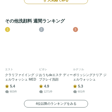
その他洗顔料 週間ランキング
1
2
3
エスト
ビオレ
ルナソル
クラリファイイング ジ
おうちdeエステ ディー
ポリッシングクリア ジ
ェルウォッシュ MED
プクレイ洗顔
ェルウォッシュ
5.4
4.9
5.3
803件
1271件
601件
4位以降のランキングをみる