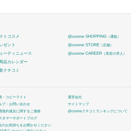
ストコスメ
@cosme SHOPPING
（通販）
レゼント
@cosme STORE
（店舗）
ューティニュース
@cosme CAREER
（美容の求人）
商品カレンダー
新クチコミ
責・コピーライト
運営会社
ルプ・お問い合わせ
サイトマップ
用規約違反に関するご連絡
@cosmeクチコミランキングについて
スタマーサポートブログ
在のお気持ちをお聞かせください
満足度アンケートにご協力ください）