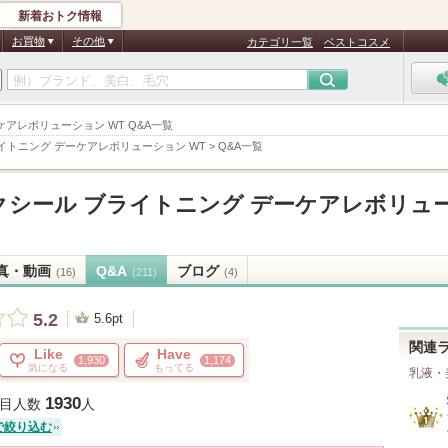
新着おトク情報
お買物
その他
カテゴリ一覧
ベストコスメ
ケアレボリューション WT Q&A一覧
イトニング デーケアレボリューション WT
>
Q&A一覧
クシール ブライトニング デーケアレボリュ
真・動画
Q&A
ブログ
(16)
(211)
(4)
5.2
5.6pt
関連
Like
Have
1,930
1,174
気になる
もってる
乳液・
1930
目人数
人
で絞り込む