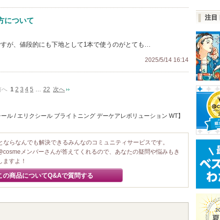
注目
方について
ですが、値段的にも下地として1本で使うのがとても…
2025/5/14 16:14
前へ
1
2
3
4
5
…
22
次へ
ル / エリクシール ブライトニング デーケアレボリューション WT】
ことならなんでも解決できるみんなのコミュニティサービスです。
@cosmeメンバーさんが答えてくれるので、あなたの疑問や悩みもき
しますよ！
この商品についてQ&Aで質問する