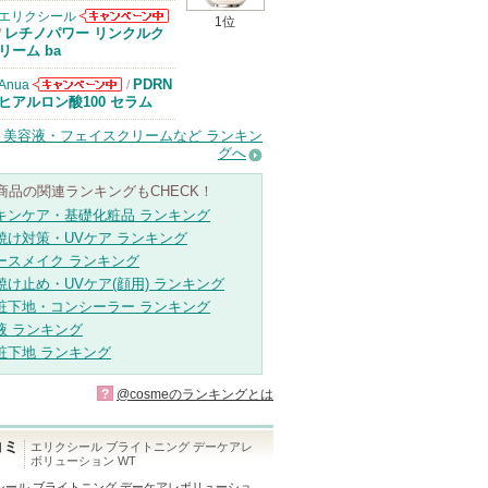
エリクシール
1位
エリクシールか
レチノパワー リンクルク
/
らのお知らせが
リーム ba
あります
PDRN
Anua
/
Anuaからのお
ヒアルロン酸100 セラム
知らせがありま
す
・美容液・フェイスクリームなど ランキン
グへ
商品の関連ランキングもCHECK！
キンケア・基礎化粧品 ランキング
焼け対策・UVケア ランキング
ースメイク ランキング
焼け止め・UVケア(顔用) ランキング
粧下地・コンシーラー ランキング
液 ランキング
粧下地 ランキング
?
@cosmeのランキングとは
コミ
エリクシール ブライトニング デーケアレ
ボリューション WT
シール ブライトニング デーケアレボリューショ