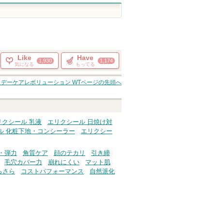
Like
Have
1,930
1,174
気になる
もってる
 デーケアレボリューション WT
ページの先頭へ
リクシール 乳液
エリクシール 日焼け対
ル 化粧下地・コンシーラー
エリクシー
・弾力
角質ケア
顔のテカリ
引き締
毛穴カバー力
崩れにくい
マット肌
らさら
コストパフォーマンス
自然派化