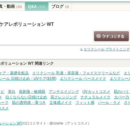
真・動画
Q&A
ブログ
(16)
(211)
(4)
ケアレボリューション WT
クチコミする
エリクシール ブライトニング
ボリューション WT
関連リンク
ケア・基礎化粧品
エリクシール 乳液・美容液・フェイスクリームなど
エ
シール 日焼け止め・UVケア(顔用)
エリクシール ベースメイク
エリクシー
キビ
美白
低刺激・敏感肌
アンチエイジング
UVカットコスメ
肌のハリ
メ
白くならない日焼け止め
高クレンジング
ナチュラルメイク
カバー力
ルーフ
肌の透明感・薄づき
立体感メイク
フィット感
パール・ラメ
さ
コスメ
ーション WT
の口コミサイト -
@cosme（アットコスメ）