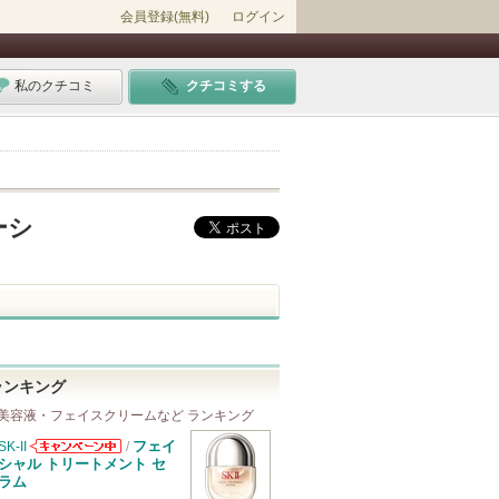
会員登録(無料)
ログイン
私のクチコミ
クチコミする
ーシ
ランキング
美容液・フェイスクリームなど ランキング
フェイ
SK-II
/
SK-IIからのお
シャル トリートメント セ
知らせがありま
ラム
す