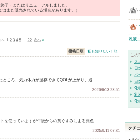
産終了・またはリニューアルしました。
ではまだ販売されている場合があります。）
乳液
前へ
1
2
3
4
5
…
22
次へ
投稿日順
私も知りたい！順
この
ス
日
ベ
たところ、気力体力が温存できてQOLが上がり、退…
日
化
2026/6/13 23:51
乳
化
イトを使っていますが午後からの黄ぐすみによる顔色…
クチ
2025/9/11 07:31
エリク