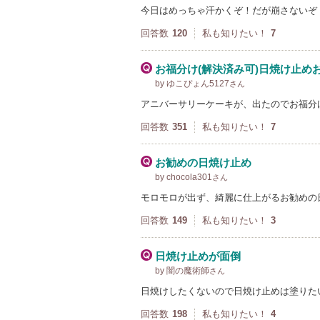
今日はめっちゃ汗かくぞ！だが崩さないぞ
回答数
120
私も知りたい！
7
お福分け(解決済み可)日焼け止め
by ゆこぴょん5127
さん
アニバーサリーケーキが、出たのでお福分
回答数
351
私も知りたい！
7
お勧めの日焼け止め
by chocola301
さん
モロモロが出ず、綺麗に仕上がるお勧めの
回答数
149
私も知りたい！
3
日焼け止めが面倒
by 闇の魔術師
さん
日焼けしたくないので日焼け止めは塗りた
回答数
198
私も知りたい！
4