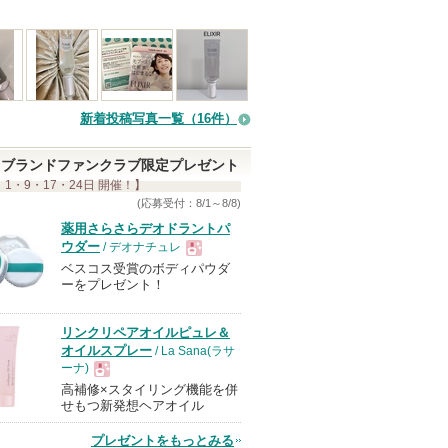
！
新着投稿写真一覧（16件）
ブランドファンクラブ限定プレゼント
 1・9・17・24日 開催！】
(応募受付：8/1～8/8)
薬用さらさらデオドラントパ
ウダー
/ デオナチュレ
ベスコス受賞のボディパウダ
現
ーをプレゼント！
品
リンクリペアオイルピュレ＆
オイルスプレー
/ La Sana(ラサ
ーナ)
高補修×スタイリング機能を併
現
せもつ新発想ヘアオイル
プレゼントをもっとみる