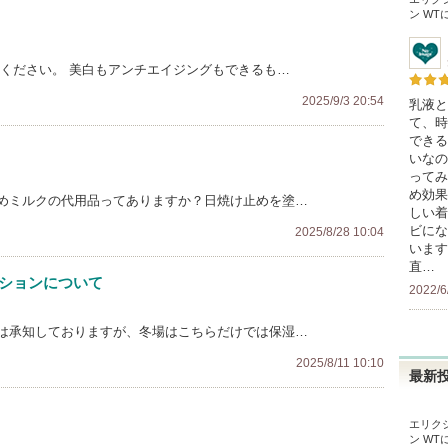
ン WT
てください。 美白もアンチエイジングもできるも…
2025/9/3 20:54
乳液と
て、時
できる
いなの
ってみ
め効果
めミルクの代用品ってありますか？日焼け止めを塗…
しい着
ビにな
2025/8/28 10:04
います
直…
ーションについて
2022/6
とは承知しておりますが、冬場はこちらだけでは保湿…
2025/8/11 10:10
最新
エリク
ン WT