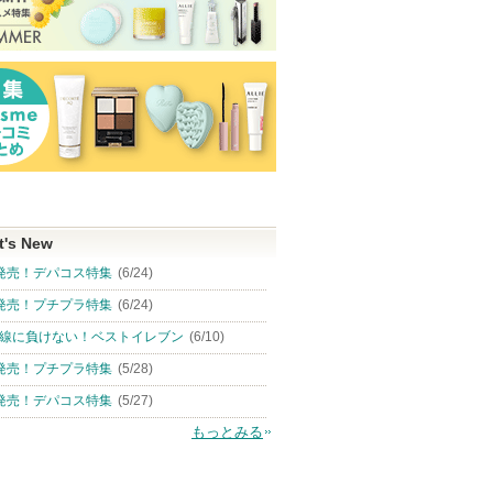
t's New
発売！デパコス特集
(6/24)
発売！プチプラ特集
(6/24)
線に負けない！ベストイレブン
(6/10)
発売！プチプラ特集
(5/28)
発売！デパコス特集
(5/27)
もっとみる