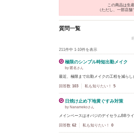
この商品は生
（ただし、一部店舗
質問一覧
211件中 1-10件を表示
極限のシンプル時短出勤メイク
by 匿名
さん
最近、極限まで出勤メイクの工程を減らし
回答数
103
私も知りたい！
5
日焼け止め下地黄ぐすみ対策
by Nanameko
さん
メインベースはオバジのデイセラムBBラ
回答数
62
私も知りたい！
0