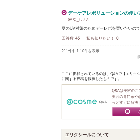
デーケアレボリューションの使い
by な_し
さん
夏のUV対策のためデーレボを買いたいの
回答数
45
私も知りたい！
0
211件中 1-10件を表示
ここに掲載されているのは、Q&Aで【エリクシー
に関する投稿を抜粋したものです。
Q&Aは美容の
美容の専門家や
っとすぐに解決
エリクシールについて