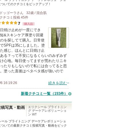
についてのクチコミをピックアップ！
ドッゴーラ
さん
32歳 / 混合肌
クチコミ投稿
45
件
7
購入品
日焼け止めが一度にでき
短&スキンケア厚塗り回避
のを探してて購入。日常使
でSPFは35にしました。塗
た感じ、ほんとに日焼け止
ある？って不安になるくらいのみずみず
け心地。毎日使ってますが荒れたりニキ
ったりもしないので私には合ってると思
。塗った直後はペタペタ感が強いので
/6 16:19:26
続きを読む
新着クチコミ一覧
（193件）
エリクシール ブライトニン
投稿写真・動画
グ デーケアレボリューショ
ン WT
シール ブライトニング デーケアレボリューショ
についての最新クチコミ投稿写真・動画をピック