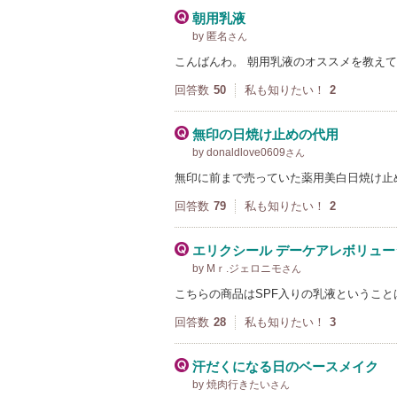
朝用乳液
by 匿名
さん
こんばんわ。 朝用乳液のオススメを教え
回答数
50
私も知りたい！
2
無印の日焼け止めの代用
by donaldlove0609
さん
無印に前まで売っていた薬用美白日焼け止
回答数
79
私も知りたい！
2
エリクシール デーケアレボリュ
by Mｒ.ジェロニモ
さん
こちらの商品はSPF入りの乳液というこ
回答数
28
私も知りたい！
3
汗だくになる日のベースメイク
by 焼肉行きたい
さん