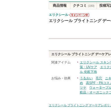
商品情報
クチコミ
投稿写
(193)
エリクシール
エリクシール
エリクシール ブライトニング デー
からのお知ら
せがあります
エリクシール ブライトニング デーケアレ
関連アイテム
エリクシール スキン
策・UVケア
エリク
ル 化粧下地
お悩み・効果
うるおい
毛穴
ニ
め
高SPF・PAコス
ツヤ
ウォータープ
粧品・オーガニック
エリクシール ブライトニング デーケアレボリュ