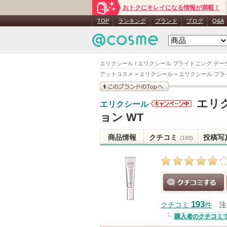
おトクにキレイになる情報が満載！
TOP
ランキング
ブランド
ブログ
Q&A
エリクシール / エリクシール ブライトニング デー
アットコスメ
>
エリクシール
>
エリクシール ブラ
このブランドの情報を
エリ
エリクシール
見る
エリクシー
ョン WT
ルからのお
知らせがあ
商品情報
クチコミ
投稿写
(193)
ります
クチコミする
193
クチコミ
件
注
購入者のクチコミ