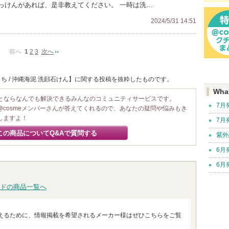
っけんがあれば、是非教えてください。 一時は洗…
2024/5/31 14:51
前へ
1
2
3
次へ
ち / 沖縄海泥 洗顔石けん】に関する投稿を抜粋したものです。
Wha
ことならなんでも解決できるみんなのコミュニティサービスです。
7月
@cosmeメンバーさんが答えてくれるので、あなたの疑問や悩みもき
しますよ！
7月
この商品についてQ&Aで質問する
紫外
6月
6月
ドの商品一覧へ
えるために、情報掲載を希望されるメーカー様はぜひこちらをご覧