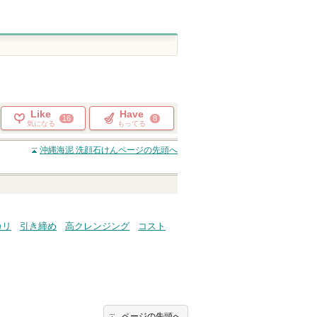
Like
Have
16
8
気になる
もってる
沖縄海泥 洗顔石けん
ページの先頭へ
カリ
引き締め
高クレンジング
コスト
ページの先頭へ