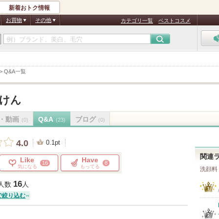
新着おトク情報
お買物
その他
カテゴリ一覧
ベストコスメ
>
Q&A一覧
石けん
・動画
Q&A
ブログ
(0)
(23)
(0)
4.0
0.1pt
関連
Like
Have
16
8
気になる
もってる
洗顔料
16
人数
人
で絞り込む