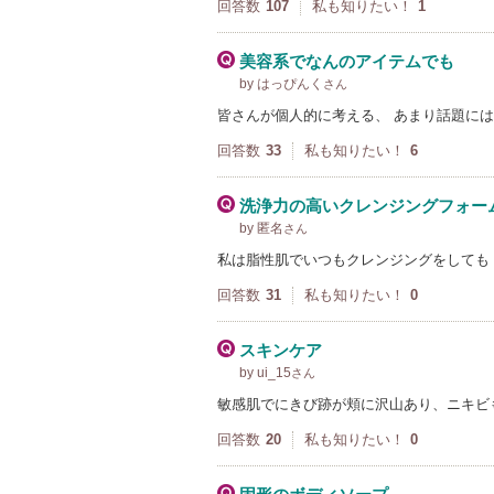
回答数
107
私も知りたい！
1
美容系でなんのアイテムでも
by はっぴんく
さん
皆さんが個人的に考える、 あまり話題に
回答数
33
私も知りたい！
6
洗浄力の高いクレンジングフォー
by 匿名
さん
私は脂性肌でいつもクレンジングをしても
回答数
31
私も知りたい！
0
スキンケア
by ui_15
さん
敏感肌でにきび跡が頬に沢山あり、ニキビ
回答数
20
私も知りたい！
0