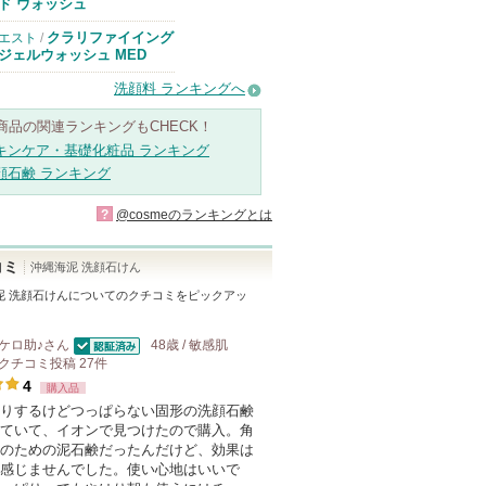
のお知らせがあ
ド ウォッシュ
ります
クラリファイイング
エスト
/
ジェルウォッシュ MED
洗顔料 ランキングへ
商品の関連ランキングもCHECK！
キンケア・基礎化粧品 ランキング
顔石鹸 ランキング
?
@cosmeのランキングとは
コミ
沖縄海泥 洗顔石けん
泥 洗顔石けん
についてのクチコミをピックアッ
ケロ助♪
さん
48歳 / 敏感肌
認証済
クチコミ投稿
27
件
4
購入品
りするけどつっぱらない固形の洗顔石鹸
ていて、イオンで見つけたので購入。角
のための泥石鹸だったんだけど、効果は
感じませんでした。使い心地はいいで