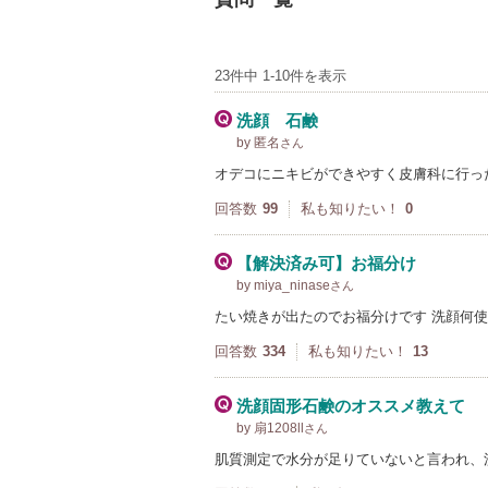
23件中 1-10件を表示
洗顔 石鹸
by 匿名
さん
オデコにニキビができやすく皮膚科に行っ
回答数
99
私も知りたい！
0
【解決済み可】お福分け
by miya_ninase
さん
たい焼きが出たのでお福分けです 洗顔何
回答数
334
私も知りたい！
13
洗顔固形石鹸のオススメ教えて
by 扇1208ll
さん
肌質測定で水分が足りていないと言われ、