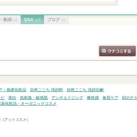
・動画
Q&A
ブログ
(0)
(23)
(0)
クチコミする
ア・基礎化粧品
自然ごこち 洗顔料
自然ごこち 洗顔石鹸
キビ
美白
低刺激・敏感肌
アンチエイジング
爽快感
角質ケア
顔のテ
然派化粧品・オーガニックコスメ
me（アットコスメ）