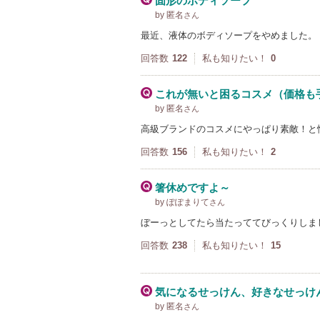
固形のボディソープ
by 匿名
さん
最近、液体のボディソープをやめました。
回答数
122
私も知りたい！
0
これが無いと困るコスメ（価格も
by 匿名
さん
高級ブランドのコスメにやっぱり素敵！と
回答数
156
私も知りたい！
2
箸休めですよ～
by ぽぽまりて
さん
ぼーっとしてたら当たっててびっくりしま
回答数
238
私も知りたい！
15
気になるせっけん、好きなせっけ
by 匿名
さん