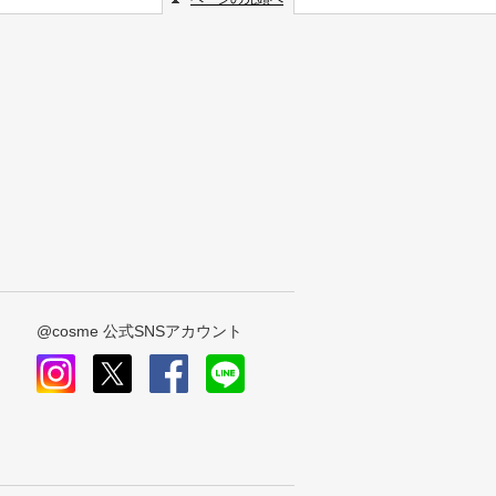
@cosme 公式SNSアカウント
instagram
x
facebook
line