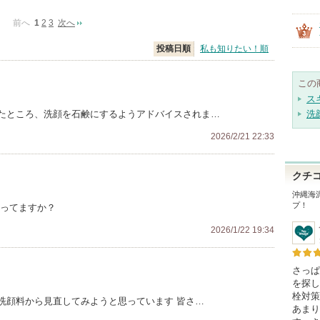
前へ
1
2
3
次へ
投稿日順
私も知りたい！順
この
ス
たところ、洗顔を石鹸にするようアドバイスされま…
洗
2026/2/21 22:33
クチ
沖縄海
プ！
使ってますか？
2026/1/22 19:34
さっぱ
を探し
栓対策
洗顔料から見直してみようと思っています 皆さ…
あまり