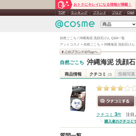
おトクにキレイになる情報が満載！
TOP
ランキング
ブランド
ブログ
Q&A
自然ごこち / 沖縄海泥 洗顔石けん Q&A一覧
アットコスメ
>
自然ごこち
>
沖縄海泥 洗顔石けん
このブランドの情報を
沖縄海泥 洗顔
自然ごこち
見る
商品情報
クチコミ
投稿写真
(3)
クチコミする
3
クチコミ
件
注目
購入者のクチコミ
質問一覧