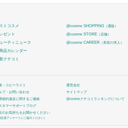
ストコスメ
@cosme SHOPPING
（通販）
レゼント
@cosme STORE
（店舗）
ューティニュース
@cosme CAREER
（美容の求人）
商品カレンダー
新クチコミ
責・コピーライト
運営会社
ルプ・お問い合わせ
サイトマップ
用規約違反に関するご連絡
@cosmeクチコミランキングについて
スタマーサポートブログ
在のお気持ちをお聞かせください
満足度アンケートにご協力ください）