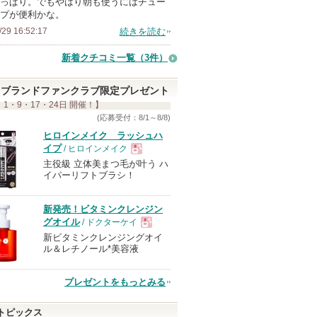
っぱり。でもやはり朝も使うにはチュー
プが便利かな。
/29 16:52:17
続きを読む
新着クチコミ一覧
（3件）
ブランドファンクラブ限定プレゼント
 1・9・17・24日 開催！】
(応募受付：8/1～8/8)
ヒロインメイク ラッシュハ
イプ
/ ヒロインメイク
主役級 立体美まつ毛が叶う ハ
現
イパーリフトブラシ！
品
新発売！ビタミンクレンジン
グオイル
/ ドクターケイ
新ビタミンクレンジングオイ
現
ル＆レチノール*美容液
品
プレゼントをもっとみる
トピックス