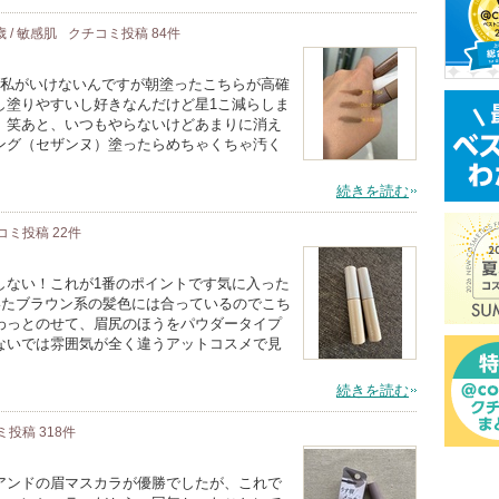
歳 / 敏感肌
クチコミ投稿
84
件
る私がいけないんですが朝塗ったこちらが高確
し塗りやすいし好きなんだけど星1こ減らしま
。笑あと、いつもやらないけどあまりに消え
ング（セザンヌ）塗ったらめちゃくちゃ汚く
続きを読む
コミ投稿
22
件
しない！これが1番のポイントです気に入った
いたブラウン系の髪色には合っているのでこち
わっとのせて、眉尻のほうをパウダータイプ
ないでは雰囲気が全く違うアットコスメで見
続きを読む
ミ投稿
318
件
アンドの眉マスカラが優勝でしたが、これで