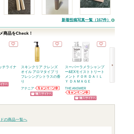
新着投稿写真一覧（167件）
商品をCheck！
ッチライナ
スキンクリア クレンズ
スーパーラメラシャンプ
RMK デューイ
オイル アロマタイプ リ
ー&EXモイストトリート
リップカラー
フレシングシトラスの香
メント ＦＯＲ ＤＡＩＬ
RMK
り
Ｙ ＤＡＭＡＧＥ
次
アテニア
THE ANSWER
ピン
ショッ
アテニアからの
へ
お知らせがあり
THE ANSWERか
トへ
グサイ
ショッピン
ます
らのお知らせが
ショッピン
あります
グサイトへ
グサイトへ
ドの商品一覧へ