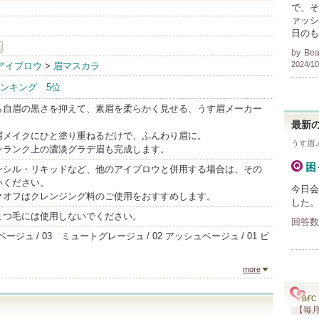
で、そ
ァッシ
日のも
by
Bea
2024/10
アイブロウ
>
眉マスカラ
ンキング 5位
ら自眉の黒さを抑えて、素眉を柔らかく見せる、うす眉メーカー
最新の
眉メイクにひと塗り重ねるだけで、ふんわり眉に。
うす眉
ンランク上の濃淡グラデ眉も完成します。
困
ンシル・リキッドなど、他のアイブロウと併用する場合は、その
いください。
今日会
クオフはクレンジング料のご使用をおすすめします。
した。
まつ毛には使用しないでください。
回答数
クベージュ
03 ミュートグレージュ
02 アッシュベージュ
01 ピ
more
【毎月