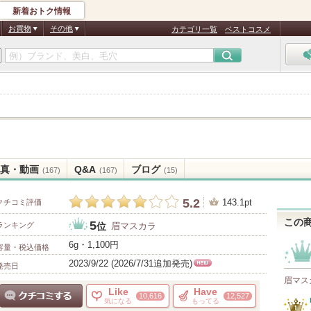
新着おトク情報
お買物
その他
カテゴリ一覧
ベストコスメ
真・動画
Q&A
ブログ
(167)
(167)
(15)
5.2
143.1pt
クチコミ評価
この
5
ランキング
眉マスカラ
位
6g・1,100円
容量・税込価格
2023/9/22 (2026/7/31追加発売)
発売日
NE
眉マス
W
Like
Have
10,616
12,527
気になる
もってる