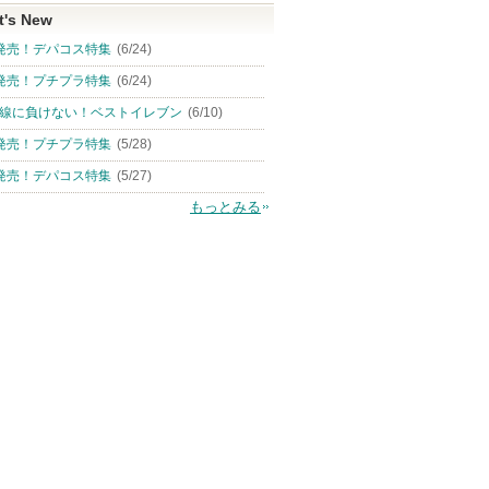
t's New
発売！デパコス特集
(6/24)
発売！プチプラ特集
(6/24)
線に負けない！ベストイレブン
(6/10)
発売！プチプラ特集
(5/28)
発売！デパコス特集
(5/27)
もっとみる