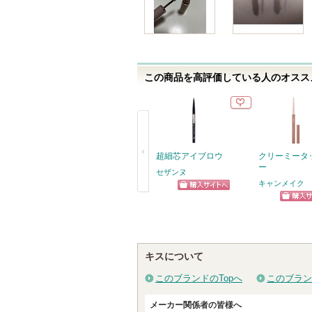
入
ま
り
す
登
録
さ
この商品を高評価している人のオススメ
れ
て
い
ま
す
超細芯アイブロウ
クリーミータ
ー
セザンヌ
キャンメイク
ショッピン
戻
ショッ
グサイトへ
る
グサイ
キスについて
このブランドのTopへ
このブラン
メーカー関係者の皆様へ