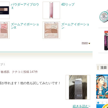
パウダーアイブロウ
4Dリップ
Ｘ
ズームアイポーショ
ズームアイポーショ
ンX
ン
more
ップ！
注目
/ 敏感肌
クチコミ投稿
147
件
眉が作れます！他の色も試してみたいです！
続きを読む