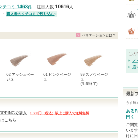
クチコミする
1463
10616
クチコミ
件
注目人数
人
購入者のクチコミで絞り込む
バリエーションとは？
この
メ
眉
02 アッシュベー
01 ピンクベージ
99 スノウベージ
ジュ
ュ
ュ
(生産終了)
最新
うす眉
あるP
HOPPINGで購入
1,500円（税込）以上ご購入で送料無料
曰く
舗はこちら
ご閲覧
います
けに日