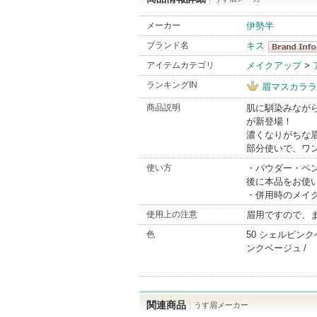
メーカー
伊勢半
ブランド名
キス
キス
アイテムカテゴリ
メイクアップ
>
BrandInfo
ランキングIN
眉マスカララ
商品説明
肌に馴染みなが
が新登場！
濃くなりがちな
部分使いで、ワ
使い方
・パウダー・ペ
後に本品をお使
・併用時のメイ
使用上の注意
眉用ですので、
色
50 シェルピン
ンクベージュ
関連商品
うす眉メーカー