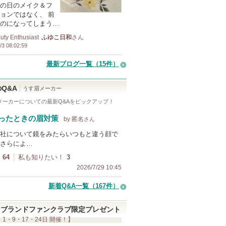
の日のメイク＆フ
ョンではなく、 前
のになってしまう…
uty Enthusiast
ふゆこ日和
さん
/3 08:02:59
最新ブログ一覧（15件）
Q&A
うす眉メーカー
メーカー
についての最新Q&Aをピックアップ！
ったときの眉対策
by 匿名
さん
社について鏡をみたらいつもと違う顔で
さらによ…
64
私も知りたい！
3
2026/7/29 10:45
新着Q&A一覧（167件）
ブランドファンクラブ限定プレゼント
 1・9・17・24日 開催！】