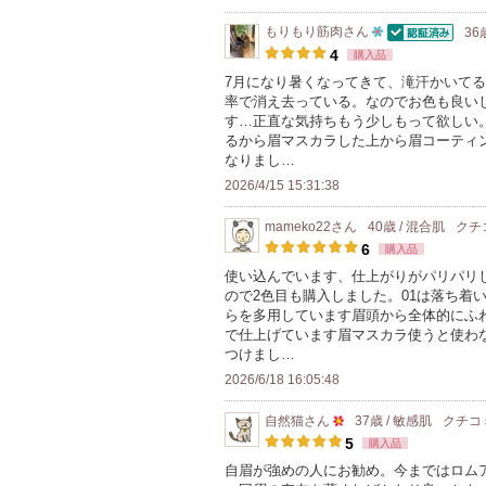
ン
もりもり筋肉
さん
36
バ
認証済
10
4
購入品
ー
人
7月になり暑くなってきて、滝汗かいて
に
率で消え去っている。なのでお色も良い
以
お
す…正直な気持ちもう少しもって欲しい
上
るから眉マスカラした上から眉コーティ
気
の
なりまし…
に
メ
2026/4/15 15:31:38
入
ン
り
mameko22
さん
40歳 / 混合肌
クチ
バ
登
6
購入品
ー
録
使い込んでいます、仕上がりがパリパリ
に
ので2色目も購入しました。01は落ち着
さ
お
らを多用しています眉頭から全体的にふ
れ
で仕上げています眉マスカラ使うと使わ
気
て
つけまし…
に
い
2026/6/18 16:05:48
入
ま
り
自然猫
さん
37歳 / 敏感肌
クチコ
す
50
登
5
購入品
人
録
自眉が強めの人にお勧め。今まではロム