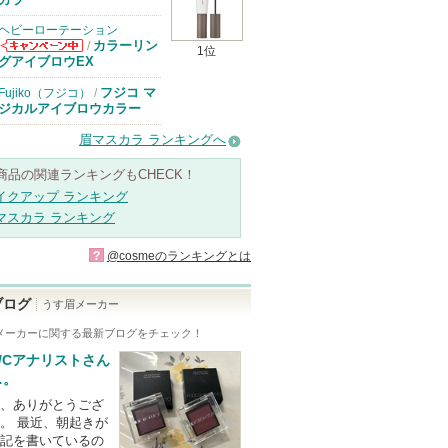
ヘビーローテーション
カラーリン
/
1位
ヘビーローテー
グアイブロウEX
ションからのお
知らせがありま
フジコ マ
Fujiko（フジコ）
/
す
ジカルアイブロウカラー
眉マスカラ ランキングへ
商品の関連ランキングもCHECK！
イクアップ ランキング
マスカラ ランキング
?
@cosmeのランキングとは
ブログ
うす眉メーカー
メーカー
に関する最新ブログをチェック！
/Cアナリストさん
…。
、ありがとうござ
。 最近、朝起きが
記を書いているの