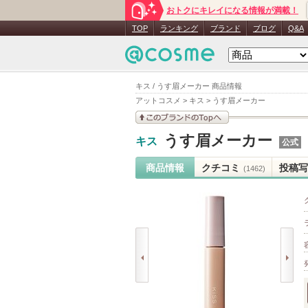
おトクにキレイになる情報が満載！
TOP
ランキング
ブランド
ブログ
Q&A
キス / うす眉メーカー 商品情報
アットコスメ
>
キス
>
うす眉メーカー
このブランドの情報を
うす眉メーカー
キス
公式
見る
商品情報
クチコミ
投稿写
(1462)
prev
next