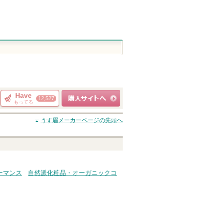
Have
12,527
もってる
ショッピングサイト
うす眉メーカー
ページの先頭へ
へ
ーマンス
自然派化粧品・オーガニックコ