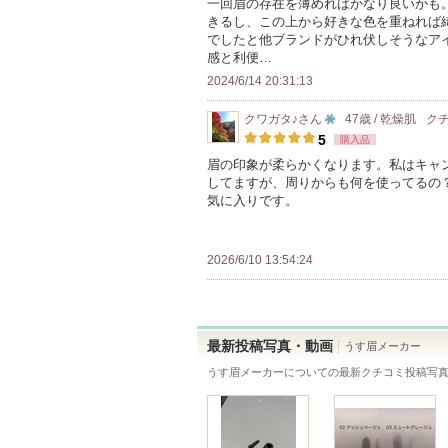
一回眉の存在を薄めればかなり良いかも
以
さ
きるし、この上から好きな色を重ねれば
上
れ
でしたと他ブランドがひれ伏しそうなアイ
の
て
感と利便…
メ
い
2024/6/14 20:31:13
ン
ま
クワガタ♪
さん
47歳 / 乾燥肌
ク
バ
す
10
5
購入品
ー
人
眉の印象が柔らかくなります。私はキャ
に
してますが、周りからも何を使ってるの
以
お
気に入りです。
上
気
の
に
メ
2026/6/10 13:54:24
入
ン
り
バ
登
ー
録
最新投稿写真・動画
うす眉メーカー
に
さ
うす眉メーカー
についての最新クチコミ投稿写
お
れ
気
て
に
い