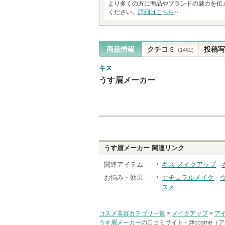
より多くの方に商品やブランドの魅力を伝
ください。
詳細はこちら
商品情報
クチコミ
投稿写
(1462)
キス
うす眉メーカー
うす眉メーカー
関連リンク
関連アイテム
キス メイクアップ
お悩み・効果
ナチュラルメイク
スメ
コスメ美容カテゴリ一覧
>
メイクアップ
>
ア
うす眉メーカー
の口コミサイト -
@cosme（