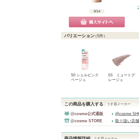
9
/
14
購入サイトへ
バリエーション
（
5
件）
50 シェルピンク
03 ミュートグ
ベージュ
レージュ
この商品を購入する
うす眉メーカー
@cosme公式通販
@cosme S
@cosme STORE
取り扱い店
商品情報詳細
うす眉メーカー