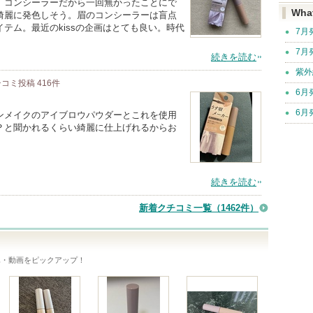
。コンシーラーだから一回無かったことにで
Wha
綺麗に発色しそう。眉のコンシーラーは盲点
テム。最近のkissの企画はとても良い。時代
7月
7月
続きを読む
紫外
チコミ投稿
416
件
6月
6月
ンメイクのアイブロウパウダーとこれを使用
？と聞かれるくらい綺麗に仕上げれるからお
続きを読む
新着クチコミ一覧
（1462件）
真・動画をピックアップ！