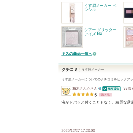
うす眉メーカー ペ
ンシル
シアー グリッター
アイズ NX
キスの商品一覧へ
クチコミ
うす眉メーカー
うす眉メーカー
についてのクチコミをピックア
柏木さん☆
さん
38歳 
認証済
10
5
購入品
人
液がドバッと付くこともなく、綺麗な薄
以
上
の
メ
2025/12/27 17:23:03