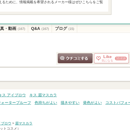
えるために、情報掲載を希望されるメーカー様はぜひこちらをご覧
真・動画
Q&A
ブログ
(167)
(167)
(15)
Like
10,616
気になる
クチコミする
キス アイブロウ
キス 眉マスカラ
ウォータープルーフ
色持ちがよい
描きやすい
発色がよい
コストパフォ
イブロウ
>
眉マスカラ
アットコスメ）