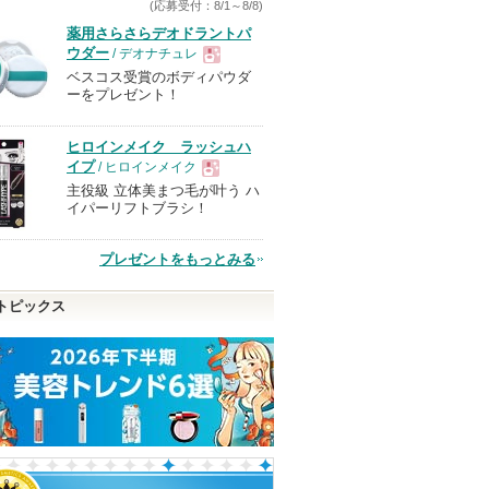
(応募受付：8/1～8/8)
薬用さらさらデオドラントパ
ウダー
/ デオナチュレ
ベスコス受賞のボディパウダ
現
ーをプレゼント！
品
ヒロインメイク ラッシュハ
イプ
/ ヒロインメイク
主役級 立体美まつ毛が叶う ハ
現
イパーリフトブラシ！
品
プレゼントをもっとみる
トピックス