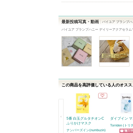
ン
ま
り
バ
す
登
ー
録
最新投稿写真・動画
バイユア プランプハ
に
さ
バイユア プランプハニー デイリーアクアセラム
お
れ
気
て
に
い
入
ま
り
す
登
録
さ
この商品を高評価している人のオススメ
れ
て
い
ま
す
5番 白玉グルタチオンC
ダイブイン マ
ふりかけマスク
Torriden (トリ
ナンバーズイン(numbuzin)