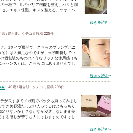
群の一種で、肌のバリア機能を整え、ハリと潤
イセンエキス保湿、キメを整える、ツヤ・ハ
続きを読む
4歳 / 脂性肌
クチコミ投稿
228
件
スク。3タイプ展開で、こちらのプランプハニ
果的には大満足なのですが、当初期待してい
Rの個包装のもののようなリッチな使用感（も
エッセンス）は、こちらにはありませんでし
続きを読む
40歳 / 混合肌
クチコミ投稿
298
件
ンデが良すぎてメガ割でパックも買ってみまし
ですき美容液たっぷり入ってるけどもっちり
物足りないかも？なかなか浸透しないまま美
るする感じが苦手な人にはおすすめですはじ
続きを読む