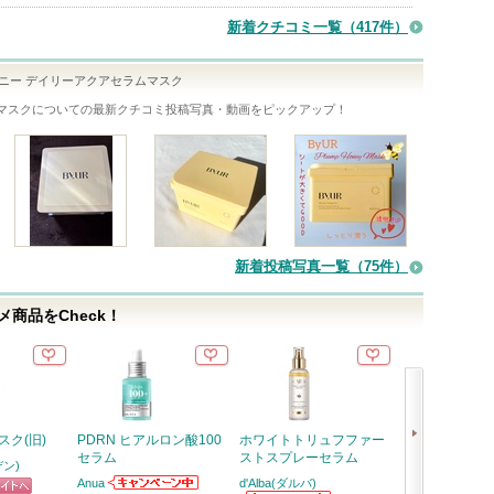
新着クチコミ一覧
（417件）
ニー デイリーアクアセラムマスク
マスク
についての最新クチコミ投稿写真・動画をピックアップ！
新着投稿写真一覧（75件）
商品をCheck！
スク(旧)
PDRN ヒアルロン酸100
ホワイトトリュフファー
クリーミータッ
セラム
ストスプレーセラム
ー
デン)
Anua
d'Alba(ダルバ)
キャンメイク