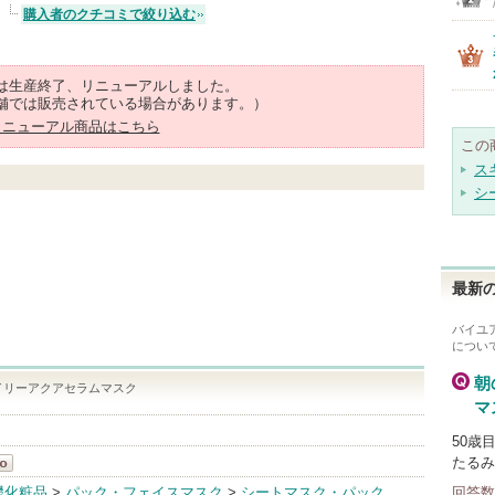
購入者のクチコミで絞り込む
は生産終了、リニューアルしました。
舗では販売されている場合があります。）
リニューアル商品はこちら
この
ス
シ
最新の
バイユ
につい
朝
イリーアクアセラムマスク
マ
50歳
たるみ
礎化粧品
>
パック・フェイスマスク
>
シートマスク・パック
回答数