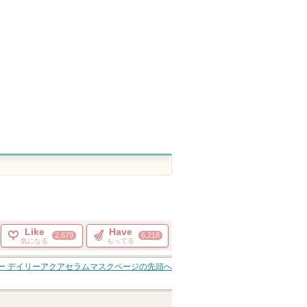
ルルルンからの
Anuaからのお知
お知らせがあり
らせがあります
ピン
ショッピン
ショッピン
ショッピ
ます
トへ
グサイトへ
グサイトへ
グサイト
Like
Have
2,679
6,218
気になる
もってる
ー デイリーアクアセラムマスク
ページの先頭へ