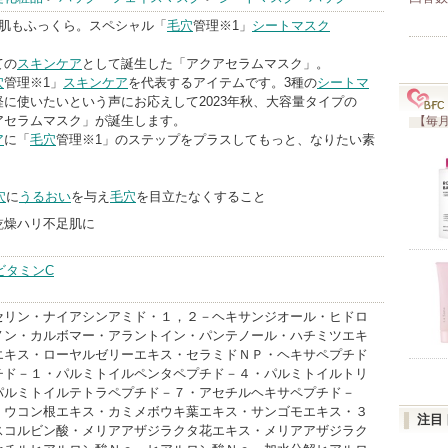
肌もふっくら。スペシャル「
毛穴
管理※1」
シートマスク
ての
スキンケア
として誕生した「アクアセラムマスク」。
穴
管理※1」
スキンケア
を代表するアイテムです。3種の
シートマ
に使いたいという声にお応えして2023年秋、大容量タイプの
アセラムマスク」が誕生します。
【毎月
ア
に「
毛穴
管理※1」のステップをプラスしてもっと、なりたい素
穴
に
うるおい
を与え
毛穴
を目立たなくすること
乾燥ハリ不足肌に
ビタミンC
セリン・ナイアシンアミド・１，２－ヘキサンジオール・ヒドロ
ノン・カルボマー・アラントイン・パンテノール・ハチミツエキ
エキス・ローヤルゼリーエキス・セラミドＮＰ・ヘキサペプチド
チド－１・パルミトイルペンタペプチド－４・パルミトイルトリ
パルミトイルテトラペプチド－７・アセチルヘキサペプチド－
・ウコン根エキス・カミメボウキ葉エキス・サンゴモエキス・３
注目
スコルビン酸・メリアアザジラクタ花エキス・メリアアザジラク