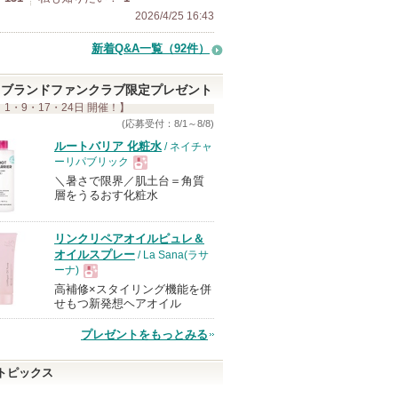
2026/4/25 16:43
新着Q&A一覧（92件）
ブランドファンクラブ限定プレゼント
 1・9・17・24日 開催！】
(応募受付：8/1～8/8)
ルートバリア 化粧水
/ ネイチャ
ーリパブリック
＼暑さで限界／肌土台＝角質
現
層をうるおす化粧水
品
リンクリペアオイルピュレ＆
オイルスプレー
/ La Sana(ラサ
ーナ)
高補修×スタイリング機能を併
現
せもつ新発想ヘアオイル
プレゼントをもっとみる
品
トピックス