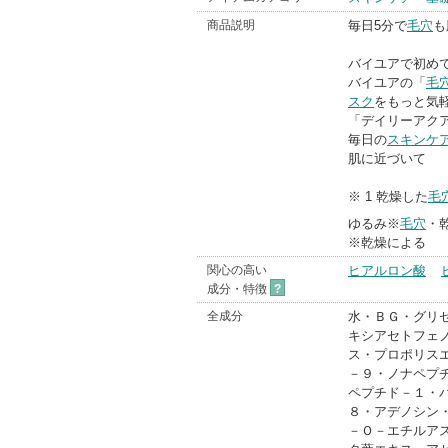
BrandInfo
商品説明
毎日5分で
毛穴
も
バイユアで初め
バイユアの「
毛
スク
をもっと気軽
「デイリーアク
毎日の
スキンケ
肌に近づいて
※ 1 乾燥した
毛
ゆるみ※
毛穴
・
※乾燥による
関心の高い
ヒアルロン酸
成分・特徴
?
全成分
水・ＢＧ・グリ
キシアセトフェ
ス・プロポリス
－９・ノナペプ
ペプチド－１・
８・アデノシン
－Ｏ－エチルア