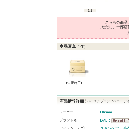
1
/
1
こちらの商品
（ただし、一部店
商品写真
（
1
件）
(生産終了)
商品情報詳細
バイユア プランプハニー デ
メーカー
Hamee
ブランド名
ByUR
ByUR
アイテムカテゴリ
スキンケア・基