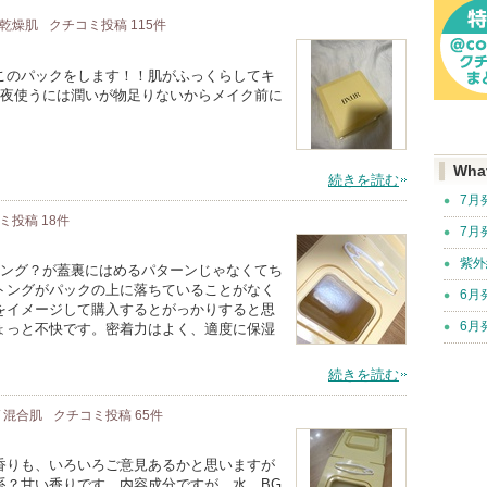
/ 乾燥肌
クチコミ投稿
115
件
このパックをします！！肌がふっくらしてキ
♪夜使うには潤いが物足りないからメイク前に
Wha
続きを読む
7月
コミ投稿
18
件
7月
紫外
トング？が蓋裏にはめるパターンじゃなくてち
トングがパックの上に落ちていることがなく
6月
をイメージして購入するとがっかりすると思
6月
ょっと不快です。密着力はよく、適度に保湿
続きを読む
/ 混合肌
クチコミ投稿
65
件
香りも、いろいろご意見あるかと思いますが
系？甘い香りです。内容成分ですが、水、BG