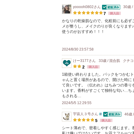
yooooh0802
さん
30歳 
認証済
7
購入品
かなりの乾燥肌なので、化粧前にも必ず
メが整うし、メイクのりが良くなります
使うのがおすすめ！！！
2024/8/30 23:57:58
けー3177
さん
33歳 / 混合肌
クチ
2
購入品
1箱使い終わりました。パックをつかむ
ゃんと置く場所があるので、開けた時に
て良いです。（伝われ）はちみつの香り
います。香料がすごくて独特な匂い…ち
もされる…
2024/5/5 12:29:55
宇宙人３号
さん
46歳 
認証済
10
5
購入品
人
シート薄めで、密着しやすく感じます。
私は嫌いではないです。お花？フルーツ
以