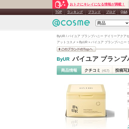
おトクにキレイになる情報が満載！
TOP
ランキング
ブランド
ブログ
Q&A
ByUR / バイユア プランプハニー デイリーアク
アットコスメ
>
ByUR
>
バイユア プランプハニー
このブランドの情報を
バイユア プランプ
ByUR
見る
商品情報
クチコミ
投稿写
(417)