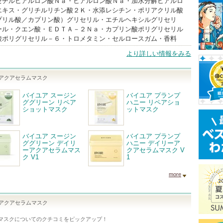
セチルヒアルロン酸Ｎａ・ヒアルロン酸Ｎａ・加水分解ヒアルロ
エキス・グリチルリチン酸２Ｋ・水添レシチン・ポリアクリル酸
プリル酸／カプリン酸）グリセリル・エチルヘキシルグリセリ
ール・クエン酸・ＥＤＴＡ－２Ｎａ・カプリン酸ポリグリセリル
酸ポリグリセリル－６・トロメタミン・セルロースガム・香料
より詳しい情報をみる
ーアクアセラムマスク
バイユア スージン
バイユア プランプ
ググリーン リペア
ハニー リペアショ
ショットマスク
ットマスク
バイユア スージン
バイユア プランプ
ググリーン デイリ
ハニー デイリーア
ーアクアセラムマス
クアセラムマスク V
ク V1
1
more
ーアクアセラムマスク
マスク
についてのクチコミをピックアップ！