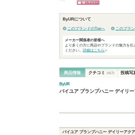
ショッ
戻
ショッピン
グサイ
る
グサイトへ
ByURについて
このブランドのTopへ
このブラン
メーカー関係者の皆様へ
より多くの方に商品やブランドの魅力を伝
ください。
詳細はこちら
商品情報
クチコミ
投稿写
(417)
ByUR
バイユア プランプハニー デイリ
バイユア プランプハニー デイリーアク