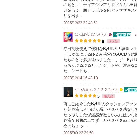
のあとに、ナイアシンアミドビタミンB
上
いを与え、肌トラブルを防ぐフサザキス
の
リを出す…
メ
2025/12/23 22:48:51
ン
ぱんぱらぱんだ
さん
2
バ
認証済
25
6
購入品
ー
人
毎日朝晩使えて便利なByURの大容量マ
に
ーは乾燥によるゆるみ毛穴にGOOD☆結
以
お
たものとは多少違いました！まず、ByU
上
っちりぷるぷるとしたシートや、濃厚な
気
の
た。シートも…
に
メ
2023/12/14 16:40:10
入
ン
り
なつみかん２２２２２
さん
バ
認証済
100
登
5
購入品
ー
人
録
前にご紹介したByURのクッションファ
に
た美容液はさっぱり系、ペタペタ感なし
以
さ
お
たっぷりした保湿感が欲しい人には少し
上
れ
容液がお肌の上でずっとペタペタぬるぬ
気
の
て
めはちょっ…
に
メ
い
2025/9/9 22:29:50
入