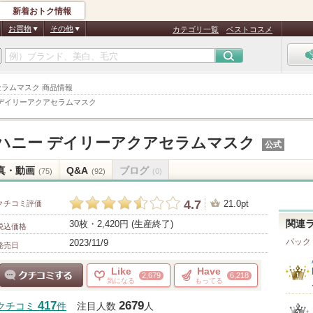
新着おトク情報
お買物
その他
カテゴリ一覧
ベストコスメ
アセラムマスク 商品情報
 デイリーアクアセラムマスク
ハニー デイリーアクアセラムマスク
公式
真・動画
Q&A
ブログ
(75)
(92)
(0)
4.7
21.0pt
クチコミ評価
30枚・2,420円 (生産終了)
関連
税込価格
パック
2023/11/9
発売日
Like
Have
2,679
6,218
気になる
もってる
クチコミする
417
2679
クチコミ
件
注目人数
人