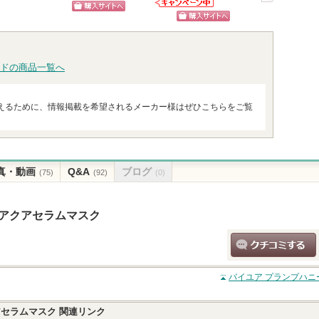
Anuaからのお知
ピン
次
らせがあります
d'Alba(ダルバ)か
ショッピン
ショッ
らのお知らせが
トへ
へ
ショッピン
あります
グサイトへ
グサイ
グサイトへ
ドの商品一覧へ
えるために、情報掲載を希望されるメーカー様はぜひこちらをご覧
真・動画
Q&A
ブログ
(75)
(92)
(0)
ーアクアセラムマスク
クチコミする
バイユア プランプハニ
アセラムマスク
関連リンク