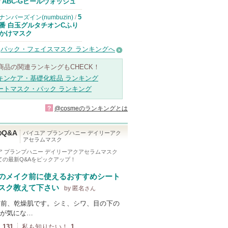
ドクターケイか
ABC-Gピールウォッシュ
/
らのお知らせが
あります
5
ナンバーズイン(numbuzin)
/
番 白玉グルタチオンCふり
かけマスク
パック・フェイスマスク ランキングへ
商品の関連ランキングもCHECK！
キンケア・基礎化粧品 ランキング
ートマスク・パック ランキング
?
@cosmeのランキングとは
Q&A
バイユア プランプハニー デイリーアク
アセラムマスク
ア プランプハニー デイリーアクアセラムマスク
ての最新Q&Aをピックアップ！
のメイク前に使えるおすすめシート
スク教えて下さい
by 匿名
さん
目前、乾燥肌です。シミ、シワ、目の下の
が気にな…
131
私も知りたい！
1