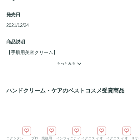
発売日
2021/12/24 
商品説明
【手肌用美容クリーム】

日常的なケアで、美容
パック
の高保湿を手に入れる新発想の
もっとみる
ハンド
トリートメント
。

ネイル
のケアや、かかとやひじなど気になるところにも。

ハンドクリーム・ケアのベストコスメ受賞商品
シェアスマイルオリジナルの、心地よい甘さのある月下香の
香り。
ロクシタン
プロ・業務用
インフィニティ
イグニス イオ
イグニス イオ
リサ