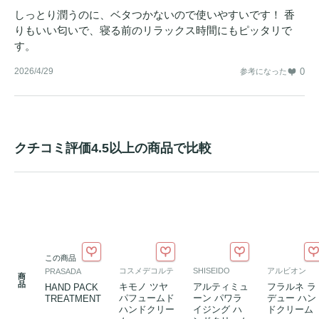
しっとり潤うのに、ベタつかないので使いやすいです！ 香
りもいい匂いで、寝る前のリラックス時間にもピッタリで
す。
2026/4/29
0
参考になった
クチコミ評価4.5以上の商品で比較
この商品
コスメデコルテ
SHISEIDO
アルビオン
PRASADA
商
品
キモノ ツヤ
アルティミュ
フラルネ ラ
HAND PACK
パフュームド
ーン パワラ
デュー ハン
TREATMENT
ハンドクリー
イジング ハ
ドクリーム