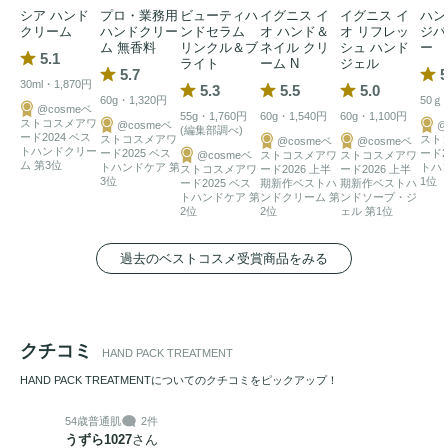
シア ハンド
プロ・業務用
ビューティハ
イグニス イ
イグニス イ
ハン
クリーム
ハンドクリー
ンドセラム
オ ハンド＆
オ リフレッ
ジパ
ム 無香料
リンクル＆ブ
ネイル クリ
シュ ハンド
ー
5.1
ライト
ーム N
ジェル
5.7
5
30ml・1,870円
5.3
5.5
5.0
60g・1,320円
50ｇ
@cosmeベ
55g・1,760円
60g・1,540円
60g・1,100円
ストコスメアワ
@cosmeベ
@
(編集部調べ)
ード2024 ベス
ストコスメアワ
スト
@cosmeベ
@cosmeベ
トハンドクリー
ード2025 ベス
ード2
@cosmeベ
ストコスメアワ
ストコスメアワ
ム 第3位
トハンドケア 第
トハ
ストコスメアワ
ード2026 上半
ード2026 上半
3位
1位
ード2025 ベス
期新作ベストハ
期新作ベストハ
トハンドケア 第
ンドクリーム 第
ンドソープ・ジ
2位
2位
ェル 第1位
過去のベストコスメ受賞商品をみる
クチコミ
HAND PACK TREATMENT
HAND PACK TREATMENTについてのクチコミをピックアップ！
54歳
普通肌
2件
うずら1027
さん