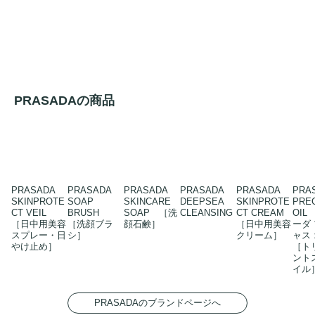
PRASADAの商品
PRASADA
PRASADA
PRASADA
PRASADA
PRASADA
PRA
SKINPROTE
SOAP
SKINCARE
DEEPSEA
SKINPROTE
PRE
CT VEIL
BRUSH
SOAP ［洗
CLEANSING
CT CREAM
OIL
［日中用美容
［洗顔ブラ
顔石鹸］
［日中用美容
ーダ
スプレー・日
シ］
クリーム］
ャス
やけ止め］
［ト
ント
イル
PRASADAのブランドページへ