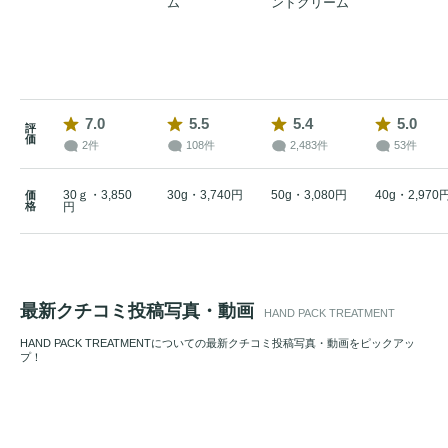
ム
ンドクリーム
7.0
5.5
5.4
5.0
評
価
2件
108件
2,483件
53件
30ｇ・3,850
30g・3,740円
50g・3,080円
40g・2,970
価
格
円
最新クチコミ投稿写真・動画
HAND PACK TREATMENT
HAND PACK TREATMENTについての最新クチコミ投稿写真・動画をピックアッ
プ！