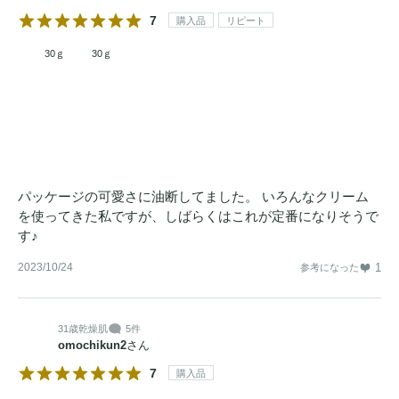
7
購入品
リピート
30ｇ
30ｇ
パッケージの可愛さに油断してました。 いろんなクリーム
を使ってきた私ですが、しばらくはこれが定番になりそうで
す♪
2023/10/24
1
参考になった
31歳
乾燥肌
5件
omochikun2
さん
7
購入品