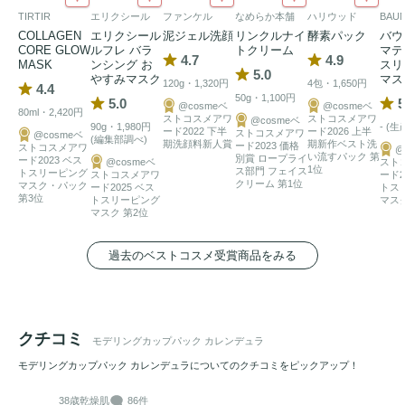
TIRTIR
エリクシール
ファンケル
なめらか本舗
ハリウッド
BAU
COLLAGEN
エリクシール
泥ジェル洗顔
リンクルナイ
酵素パック
バウ
CORE GLOW
ルフレ バラ
トクリーム
マテ
4.7
4.9
MASK
ンシング お
スリ
5.0
やすみマスク
マス
120g・1,320円
4包・1,650円
4.4
50g・1,100円
5.0
5
@cosmeベ
@cosmeベ
80ml・2,420円
ストコスメアワ
ストコスメアワ
@cosmeベ
90g・1,980円
- (
ード2022 下半
ード2026 上半
ストコスメアワ
@cosmeベ
(編集部調べ)
期洗顔料新人賞
期新作ベスト洗
ード2023 価格
ストコスメアワ
@
い流すパック 第
別賞 ロープライ
ード2023 ベス
@cosmeベ
スト
1位
ス部門 フェイス
トスリーピング
ストコスメアワ
ード2
クリーム 第1位
マスク・パック
ード2025 ベス
トス
第3位
トスリーピング
マスク
マスク 第2位
過去のベストコスメ受賞商品をみる
クチコミ
モデリングカップパック カレンデュラ
モデリングカップパック カレンデュラについてのクチコミをピックアップ！
38歳
乾燥肌
86件