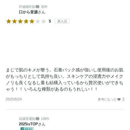
37歳
脂性肌
30件
口から音源
さん
5
購入品
まじで肌のキメが整う。石膏パック感が強いし使用後のお肌
がもっちりとして気持ち良い。スキンケアの浸透力やメイク
ノリも良くなるし量も結構入っているから贅沢使いができち
ゃう！！ いろんな種類があるのもうれしい！！
2025/6/24
3
参考になった
32歳
普通肌
145件
2025isTOP
さん