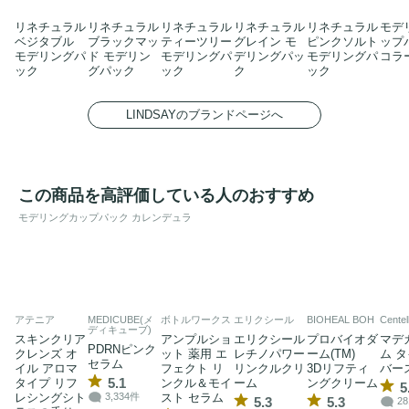
リネチュラル
リネチュラル
リネチュラル
リネチュラル
リネチュラル
モデ
ベジタブル
ブラックマッ
ティーツリー
グレイン モ
ピンクソルト
ップ
モデリングパ
ド モデリン
モデリングパ
デリングパッ
モデリングパ
コラ
ック
グパック
ック
ク
ック
LINDSAYのブランドページへ
この商品を高評価している人のおすすめ
モデリングカップパック カレンデュラ
アテニア
MEDICUBE(メ
ボトルワークス
エリクシール
BIOHEAL BOH
Centel
ディキューブ)
スキンクリア
アンプルショ
エリクシール
プロバイオダ
マデ
PDRNピンク
クレンズ オ
ット 薬用 エ
レチノパワー
ーム(TM)
ム 
セラム
イル アロマ
フェクト リ
リンクルクリ
3Dリフティ
バー
5.1
タイプ リフ
ンクル＆モイ
ーム
ングクリーム
5
レシングシト
スト セラム
3,334件
5.3
5.3
2