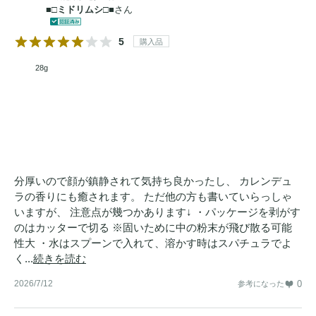
■□ミドリムシ□■
さん
5
購入品
28g
分厚いので顔が鎮静されて気持ち良かったし、 カレンデュ
ラの香りにも癒されます。 ただ他の方も書いていらっしゃ
いますが、 注意点が幾つかあります↓ ・パッケージを剥がす
のはカッターで切る ※固いために中の粉末が飛び散る可能
性大 ・水はスプーンで入れて、溶かす時はスパチュラでよ
く...
続きを読む
2026/7/12
0
参考になった