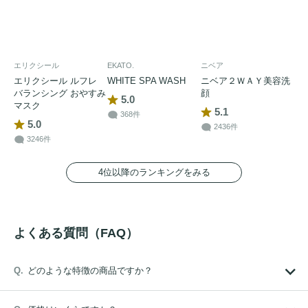
エリクシール
EKATO.
ニベア
エリクシール ルフレ
WHITE SPA WASH
ニベア２ＷＡＹ美容洗
バランシング おやすみ
顔
5.0
マスク
5.1
368件
5.0
2436件
3246件
4位以降のランキングをみる
よくある質問（FAQ）
どのような特徴の商品ですか？