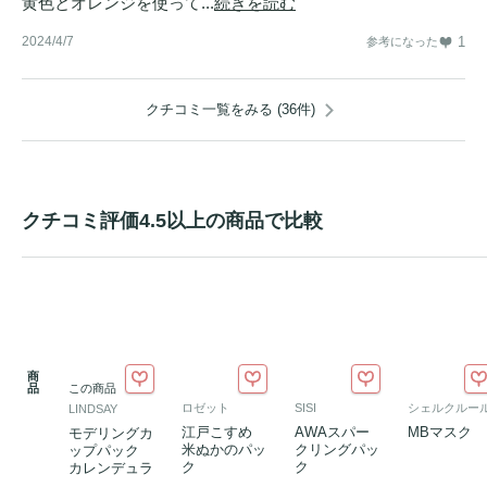
黄色とオレンジを使って...
続きを読む
2024/4/7
1
参考になった
クチコミ一覧をみる (36件)
クチコミ評価4.5以上の商品で比較
商
品
この商品
ロゼット
SISI
シェルクルー
LINDSAY
江戸こすめ
AWAスパー
MBマスク
モデリングカ
米ぬかのパッ
クリングパッ
ップパック
ク
ク
カレンデュラ