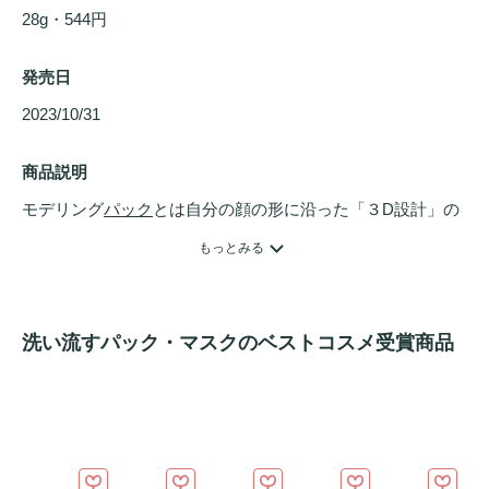
28g・544円
発売日
2023/10/31 
商品説明
モデリング
パック
とは自分の顔の形に沿った「３D設計」の
マスクのこと。

もっとみる
個々人の顔の形に合わせたマスクを作れるので、シート型マ
スクよりも肌への密着度が上がり、美容効果もより一層期待
できます。

洗い流すパック・マスクのベストコスメ受賞商品
LINDSAY社は10年以上、天然素材を中心とした化粧品研究
開発をしているホームエステティックブランドです。

厳選された原料のみを使用した最高級モデリング
パック
が
ツ
ヤ肌
に導きます。