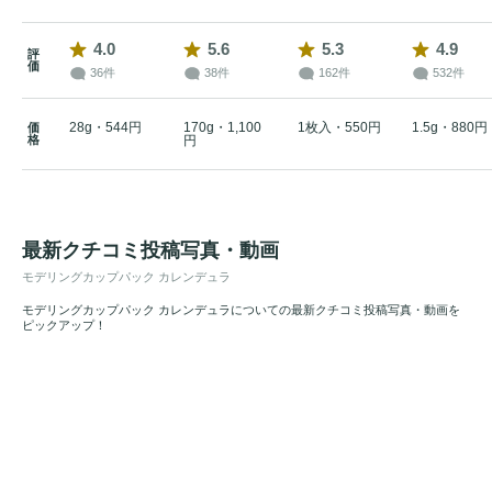
4.0
5.6
5.3
4.9
評
価
36件
38件
162件
532件
28g・544円
170g・1,100
1枚入・550円
1.5g・880円
価
格
円
最新クチコミ投稿写真・動画
モデリングカップパック カレンデュラ
モデリングカップパック カレンデュラについての最新クチコミ投稿写真・動画を
ピックアップ！