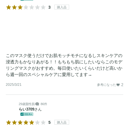
3
購入品
このマスク使うだけでお肌モッチモチになるしスキンケアの
浸透力もかなりあがる！！もちもち肌にしたいならこのモデ
リングマスクがおすすめ。毎日使いたいくらいだけど高いか
ら週一回のスペシャルケアに愛用してます→
2025/3/21
2
参考になった
29歳
脂性肌
86件
らい3709
さん
5
購入品