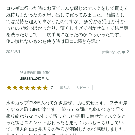
コルギに行った時にお店でこんな感じのマスクをして貰えて
気持ちよかったのを思い出して買ってみました。 結論とし
ては期待を超えて良かったのですが、 多分かき混ぜが甘か
ったので粉っぽかったり、薄くしすぎて剥がせなくて結局顔
を洗ったりして、二度手間になったのがつらかったです。
使い慣れないものを使う時は口コ...
続きを読む
2024/6/1
2
参考になった
26歳
普通肌
495件
usasan1245
さん
7
購入品
リピート
水をカップ7?8杯入れてかき混ぜ、肌に乗せます。 フチを厚
くすると取る時に楽です！ 塗ってる間にも乾いてきて早く
塗り終わらなきゃ!って感じでした笑 肌に乗せたマスクをと
った後はスキンケアおわったと思うくらいもっちりしてい
て、個人的には鼻周りの毛穴が消滅したので感動しました。