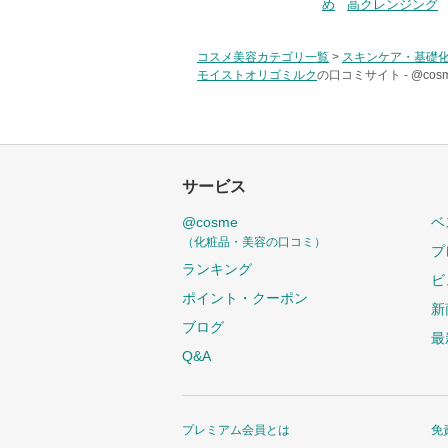
め
高クレンジング
コスメ美容カテゴリ一覧
>
スキンケア・基礎
モイストオリゴミルク
の口コミサイト -
@co
サービス
@cosme
ベ
（化粧品・美容の口コミ）
プ
ランキング
ビ
ポイント・クーポン
新
ブログ
最
Q&A
プレミアム会員とは
免