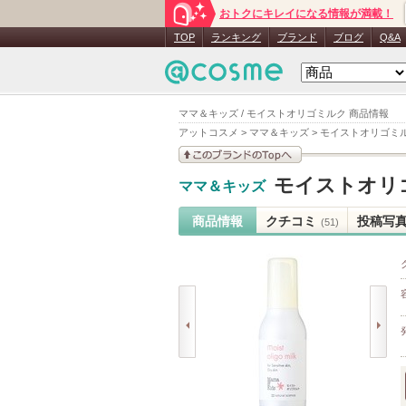
おトクにキレイになる情報が満載！
TOP
ランキング
ブランド
ブログ
Q&A
ママ＆キッズ / モイストオリゴミルク 商品情報
アットコスメ
>
ママ＆キッズ
>
モイストオリゴミ
このブランドの情報を
モイストオリ
ママ＆キッズ
見る
商品情報
クチコミ
投稿写
(51)
prev
next