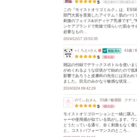
認証済
100
登
5
モニター・プレゼント
人
録
この『モイストオリゴミルク』は、ESS
部門大賞を受賞したアイテム！肌のバリ
以
さ
刺激のフェイス&ボディケア乳液です^_^M
上
れ
ンケアブランドで乾燥で揺らいだ肌をサ
の
て
必要なもの…
メ
い
2024/12/17 19:53:35
ン
ま
○くろえ○
さん
43歳 /
バ
す
認証済
50
5
購入品
ー
人
雑誌の付録でデラックスボトルを使いま
に
がめくれるような症状がで始めたので低
以
お
影響であろうと皮膚科の先生には言われ
上
ました。目元のみかなり敏感な状況…
気
の
2024/3/24 09:42:29
に
メ
入
ン
のてぃお
さん
33歳 / 敏感肌
クチコ
り
5
購入品
バ
登
モイストオリゴローションと一緒に購入
ー
録
ャーや使用感が似ている気がします。ワ
に
とうたっている通り、全く刺激もなく優
さ
お
と。コストパフォーマンスのところ…
れ
気