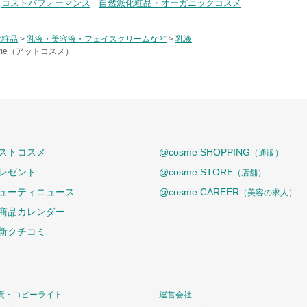
コストパフォーマンス
自然派化粧品・オーガニックコスメ
化粧品
>
乳液・美容液・フェイスクリームなど
>
乳液
sme（アットコスメ）
ストコスメ
@cosme SHOPPING
（通販）
レゼント
@cosme STORE
（店舗）
ューティニュース
@cosme CAREER
（美容の求人）
商品カレンダー
新クチコミ
責・コピーライト
運営会社