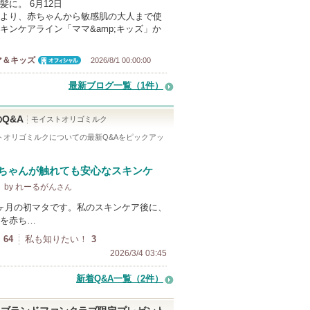
髪に。 6月12日
より、赤ちゃんから敏感肌の大人まで使
キンケアライン「ママ&amp;キッズ」か
マ＆キッズ
2026/8/1 00:00:00
オフィシャ
ル
最新ブログ一覧（1件）
Q&A
モイストオリゴミルク
トオリゴミルク
についての最新Q&Aをピックアッ
ちゃんが触れても安心なスキンケ
by れーるがん
さん
ヶ月の初マタです。私のスキンケア後に、
を赤ち…
64
私も知りたい！
3
2026/3/4 03:45
新着Q&A一覧（2件）