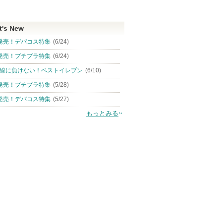
t's New
発売！デパコス特集
(6/24)
発売！プチプラ特集
(6/24)
線に負けない！ベストイレブン
(6/10)
発売！プチプラ特集
(5/28)
発売！デパコス特集
(5/27)
もっとみる
ー 極細ク
クロノビューティ ラス
プリズム・リーブル
トランシーノ薬
ティングプライマーＵＶ
シグナルエッセ
ジバンシイ