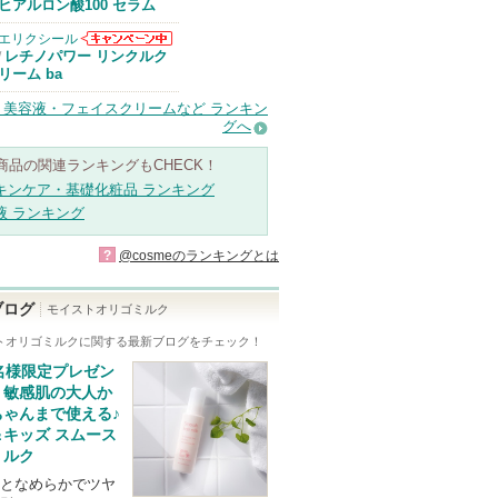
Anuaからのお
ヒアルロン酸100 セラム
知らせがありま
す
エリクシール
エリクシールか
レチノパワー リンクルク
/
らのお知らせが
リーム ba
あります
・美容液・フェイスクリームなど ランキン
グへ
商品の関連ランキングもCHECK！
キンケア・基礎化粧品 ランキング
液 ランキング
?
@cosmeのランキングとは
ブログ
モイストオリゴミルク
トオリゴミルク
に関する最新ブログをチェック！
名様限定プレゼン
】敏感肌の大人か
ちゃんまで使える♪
＆キッズ スムース
ミルク
となめらかでツヤ