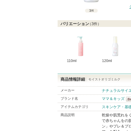
3
/
4
バリエーション
（
3
件）
110ml
120ml
商品情報詳細
モイストオリゴミルク
メーカー
ナチュラルサイ
ブランド名
ママ＆キッズ
マ
アイテムカテゴリ
スキンケア・基
Br
商品説明
乾燥や肌荒れを
で赤ちゃんをの
ン」やプレ＆プ