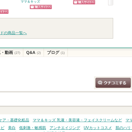
ママ＆キッズ
デジャヴュ
ショッピン
次
デジャヴュから
ショッピン
のお知らせがあ
グサイトへ
へ
ショッ
ピン
ります
グサイトへ
グサイ
トへ
ドの商品一覧へ
真・動画
Q&A
ブログ
(27)
(2)
(1)
クチコミする
ケア・基礎化粧品
ママ＆キッズ 乳液・美容液・フェイスクリームなど
マ
キビ
美白
低刺激・敏感肌
アンチエイジング
UVカットコスメ
肌のハリ