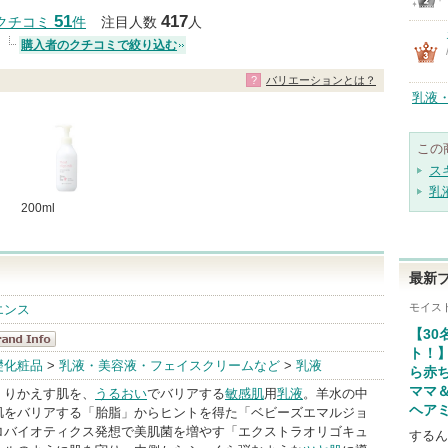
クチコミする
51
417
クチコミ
件
注目人数
人
購入者のクチコミで絞り込む
バリエーションとは？
乳液
この
ス
乳
200ml
最新
モイス
エンス
【30
ト！
マ＆キッズ
礎化粧品
>
乳液・美容液・フェイスクリームなど
>
乳液
ら赤
andInfo
ママ
くりかえす肌を、
うるおい
でバリアする
敏感肌
用
乳液
。羊水の中
ヘア
肌をバリアする「胎脂」からヒントを得た「ベビーズエマルジョ
ロバイオティクス発想で美肌菌を増やす「エクストラオリゴキュ
するん