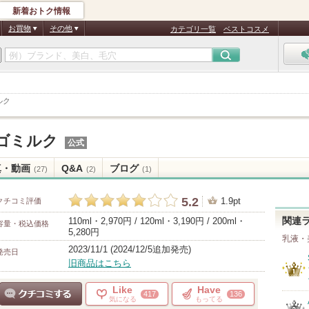
新着おトク情報
お買物
その他
カテゴリ一覧
ベストコスメ
ルク
ゴミルク
公式
真・動画
Q&A
ブログ
(27)
(2)
(1)
5.2
1.9pt
クチコミ評価
110ml・2,970円 / 120ml・3,190円 / 200ml・
関連
容量・税込価格
5,280円
乳液・
2023/11/1 (2024/12/5追加発売)
発売日
旧商品はこちら
Like
Have
417
136
気になる
もってる