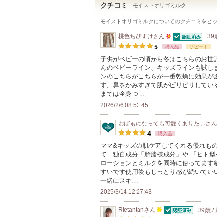
クチコミ
モイストオリゴミルク
モイストオリゴミルク
についてのクチコミをピ
桃色ちびすけ
さん
39
認証済
50
5
購入品
リピート
人
子供がベビーの頃から冬はこちらのお世
んのベビーライン、キッズラインも試し
以
ンのこちらがこちらが一番乾燥に効果が
上
す。鼻をかみすぎて肌がピリピリしてい
の
までは全身つ…
メ
2026/2/6 08:53:45
ン
おばぁになっても可愛くありたぃ
さん
バ
4
購入品
ー
ママ&キッズの肌ケアしてくれる優れも
に
て、独自成分「胎脂様成分」や 「ヒト
お
ローションとミルクを同時に使ってます
すいです使用後もしっとり感が続いてい
気
一緒にスキ…
に
2025/3/14 12:27:43
入
り
Rietantan
さん
39歳 