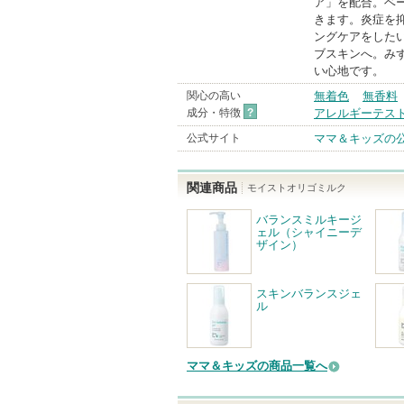
ア」を配合。ベ
きます。炎症を
ングケアをした
ブスキンへ。み
い心地です。
関心の高い
無着色
無香料
成分・特徴
?
アレルギーテス
公式サイト
ママ＆キッズの
関連商品
モイストオリゴミルク
バランスミルキージ
ェル（シャイニーデ
ザイン）
スキンバランスジェ
ル
ママ＆キッズの商品一覧へ