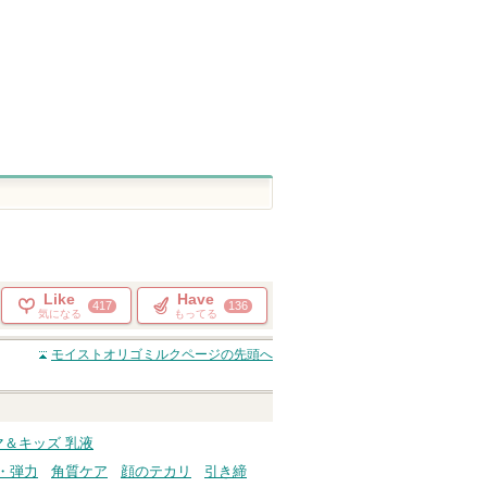
アリィー(ALLIE)
トランシーノ
ジバンシイから
のお知らせがあ
トランシーノか
ショッピン
ショッピン
ります
らのお知らせが
ピン
ショッピ
あります
グサイトへ
グサイトへ
トへ
グサイト
Like
Have
417
136
気になる
もってる
モイストオリゴミルク
ページの先頭へ
マ＆キッズ 乳液
・弾力
角質ケア
顔のテカリ
引き締