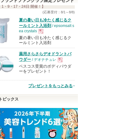
ブランドファンクラブ限定プレゼント
 1・9・17・24日 開催！】
(応募受付：8/1～8/8)
夏の暑い日も冷たく感じるク
ールミント入浴剤
/ epsomsalt s
ea crystals
夏の暑い日も冷たく感じるク
現
ールミント入浴剤
薬用さらさらデオドラントパ
品
ウダー
/ デオナチュレ
ベスコス受賞のボディパウダ
現
ーをプレゼント！
品
プレゼントをもっとみる
トピックス