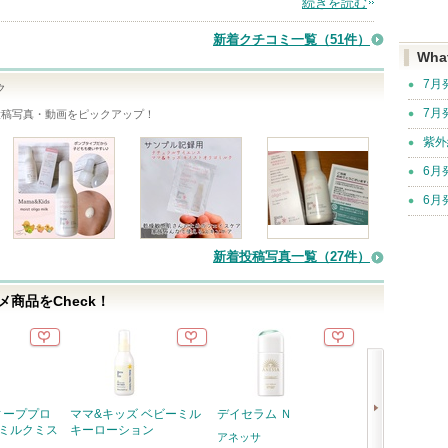
続きを読む
新着クチコミ一覧
（51件）
Wha
7月
ク
7月
投稿写真・動画をピックアップ！
紫外
6月
6月
新着投稿写真一覧（27件）
商品をCheck！
ィーププロ
ママ&キッズ ベビーミル
デイセラム Ｎ
密着アイライナ
 ミルクミス
キーローション
リームペンシル
アネッサ