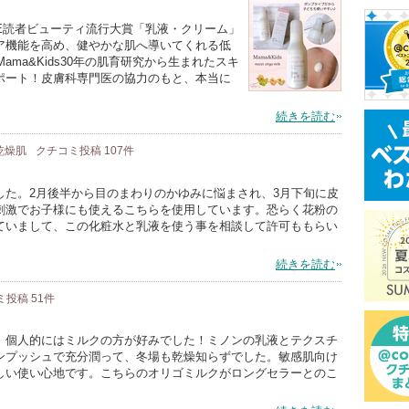
E読者ビューティ流行大賞「乳液・クリーム」
ア機能を高め、健やかな肌へ導いてくれる低
ama&Kids30年の肌育研究から生まれたスキ
ポート！皮膚科専門医の協力のもと、本当に
続きを読む
 乾燥肌
クチコミ投稿
107
件
した。2月後半から目のまわりのかゆみに悩まされ、3月下旬に皮
刺激でお子様にも使えるこちらを使用しています。恐らく花粉の
ていまして、この化粧水と乳液を使う事を相談して許可ももらい
続きを読む
ミ投稿
51
件
。個人的にはミルクの方が好みでした！ミノンの乳液とテクスチ
ンプッシュで充分潤って、冬場も乾燥知らずでした。敏感肌向け
しい使い心地です。こちらのオリゴミルクがロングセラーとのこ