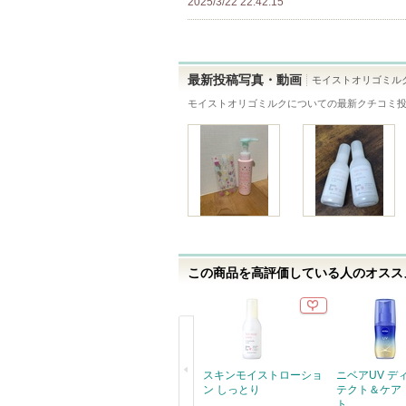
2025/3/22 22:42:15
て
に
い
入
ま
り
す
最新投稿写真・動画
モイストオリゴミル
登
モイストオリゴミルク
についての最新クチコミ
録
さ
れ
て
い
ま
す
この商品を高評価している人のオススメ
スキンモイストローショ
ニベアUV デ
ン しっとり
テクト＆ケア
ト