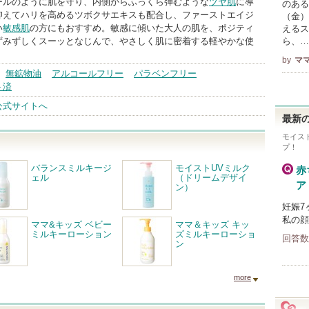
ールのように肌を守り、内側からふっくら弾むような
ツヤ肌
に導
のある
抑えてハリを高めるツボクサエキスも配合し、ファーストエイジ
（金）
い
敏感肌
の方にもおすすめ。敏感に傾いた大人の肌を、ポジティ
えるス
ずみずしくスーッとなじんで、やさしく肌に密着する軽やかな使
ら、…
by
マ
無鉱物油
アルコールフリー
パラベンフリー
ト済
公式サイトへ
最新の
モイス
プ！
バランスミルキージ
モイストUVミルク
赤
ェル
（ドリームデザイ
ア
ン）
妊娠7
私の顔
ママ&キッズ ベビー
ママ＆キッズ キッ
ミルキーローション
ズミルキーローショ
回答数
ン
more