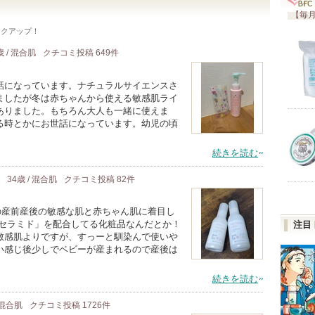
【毎月
ックアップ！
歳 / 混合肌
クチコミ投稿
649
件
話になっています。ナチュラルサイエンスさ
ましたが冬は赤ちゃんから使える敏感肌ライ
ありました。もちろん大人も一緒に使えま
る時とかにお世話になっています。幼児の頃
続きを読む
34歳 / 混合肌
クチコミ投稿
82
件
の産前産後の敏感な肌と赤ちゃん肌に着目し
型セラミド」を配合してる化粧品なんだとか！
注目
敏感肌よりですが、すっーと馴染んで使いや
い感じ後少しでベビーが産まれるので産後は
続きを読む
/ 混合肌
クチコミ投稿
1726
件