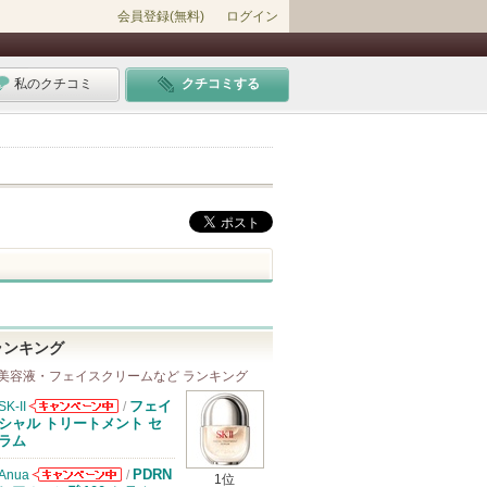
会員登録(無料)
ログイン
私のクチコミ
クチコミする
ランキング
美容液・フェイスクリームなど ランキング
フェイ
SK-II
/
SK-IIからのお
シャル トリートメント セ
知らせがありま
ラム
す
PDRN
Anua
/
1位