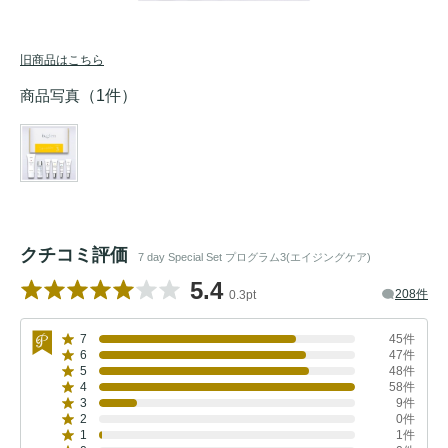
旧商品はこちら
商品写真
（1件）
クチコミ評価
7 day Special Set プログラム3(エイジングケア)
5.4
208件
0.3pt
7
45件
6
47件
5
48件
4
58件
3
9件
2
0件
1
1件