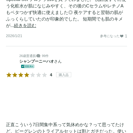
う化粧水が肌になじみやすく、その後のCセラムやレチノA
もベタつかず快適に使えました◎ 夜ケアすると翌朝の肌が
ふっくらしていたのが印象的でした。 短期間でも肌のキメ
が...
続きを読む
2026/1/21
1
参考になった
26歳
普通肌
99件
シャンプーニーハオ
さん
4
購入品
正直こういう7日間集中系って気休めかな？って思ってたけ
ど、ビーグレンのトライアルセットは割とガチだった。使い