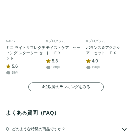
NARS
d プログラム
d プログラム
ミニ ライトリフレクテ
モイストケア セッ
バランス＆アクネケ
ィング スターター セ
ト ＥＸ
ア セット ＥＸ
ット
5.3
4.9
5.6
308件
196件
99件
4位以降のランキングをみる
よくある質問（FAQ）
どのような特徴の商品ですか？