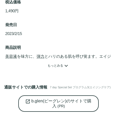
税込価格
1,490円
発売日
2023/2/15 
商品説明
美容液
を味方に、
弾力
とハリのある肌を呼び覚ます。エイジ
ングケアのプログラムの
トライアル
セット。※QuSomeレチ
もっとみる
ノA：乾燥による小じわを目立たなくする。(効能評価試験済
み)

【セット内容】

通販サイトでの購入情報
7 day Special Set プログラム3(エイジングケア)
・クレイウォッシュ (25g)

・QuSomeローション (12mL)

b.glen(ビーグレン)のサイトで購
・Cセラム (5mL)

入
(PR)
・QuSomeレチノA (5g)
