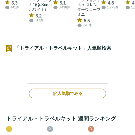
5.3
5.1
4.8
4
ム1(QuSome
ル + スレン
441件
3,436件
1,275件
1,
ホワイト)
ダーウェーブ
ミニ
5.2
5.5
317件
120件
「トライアル・トラベルキット」人気順検索
人気順でみる
トライアル・トラベルキット 週間ランキング
1
2
3