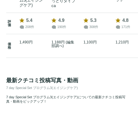
ム3(エイジン
っとりタイプ
グケア)
ca
5.4
4.9
5.3
4.8
評
価
208件
190件
308件
171件
1,490円
1,188円 (編集
1,100円
1,210円
価
部調べ)
格
最新クチコミ投稿写真・動画
7 day Special Set プログラム3(エイジングケア)
7 day Special Set プログラム3(エイジングケア)についての最新クチコミ投稿写
真・動画をピックアップ！