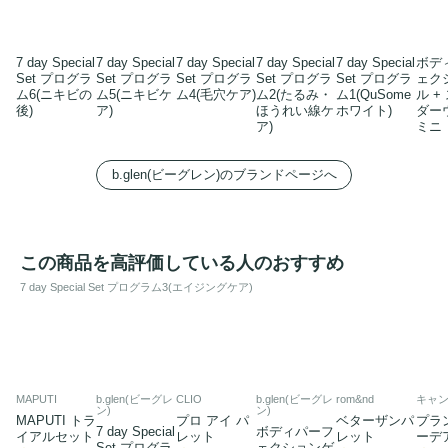
7 day Special
7 day Special
7 day Special
7 day Special
7 day Special
ボデ
Set プログラ
Set プログラ
Set プログラ
Set プログラ
Set プログラ
ェク
ム6(ニキビの
ム5(ニキビケ
ム4(毛穴ケア)
ム2(たるみ・
ム1(QuSome
ル +
後)
ア)
ほうれい線ケ
ホワイト)
ダー
ア)
ミニ
b.glen(ビーグレン)のブランドページへ
この商品を高評価している人のおすすめ
7 day Special Set プログラム3(エイジングケア)
MAPUTI
b.glen(ビーグレ
CLIO
b.glen(ビーグレ
rom&nd
キャ
ン)
ン)
MAPUTI トラ
プロ アイ パ
ベターザンパ
プラ
7 day Special
ボディパーフ
イアルセット
レット
レット
ーデ
Set プログラ
ェクションゲ