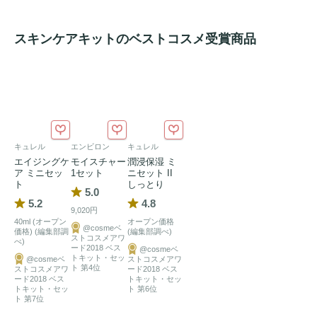
・QuSomeアイセラム (3g)

・QuSomeモイスチャーリッチクリーム (7g)
スキンケアキットのベストコスメ受賞商品
キュレル
エンビロン
キュレル
エイジングケ
モイスチャー
潤浸保湿 ミ
ア ミニセッ
1セット
ニセット II
ト
しっとり
5.0
5.2
4.8
9,020円
40ml (オープン
オープン価格
@cosmeベ
価格) (編集部調
(編集部調べ)
ストコスメアワ
べ)
ード2018 ベス
@cosmeベ
トキット・セッ
@cosmeベ
ストコスメアワ
ト 第4位
ストコスメアワ
ード2018 ベス
ード2018 ベス
トキット・セッ
トキット・セッ
ト 第6位
ト 第7位