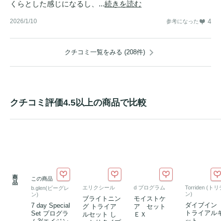
くらとした感じになるし、...
続きを読む
2026/1/10
4
参考になった
クチコミ一覧をみる (208件)
クチコミ評価4.5以上の商品で比較
商
この商品
品
エリクシール
d プログラム
Torriden (ト
b.glen(ビーグレ
ン)
ン)
ブライトニン
モイストケ
ダイブイン
7 day Special
グ トライア
ア セット
トライアル
Set プログラ
ルセット し
ＥＸ
ット