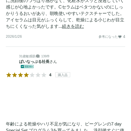
に洗顔後のつっぱり感がなく、化粧水がスッと浸透していく
感じが心地よかったです。Cセラムはベタつかないのにしっ
かりうるおいがあり、朝晩使いやすいテクスチャーでした。
アイセラムは目元がふっくらして、乾燥による小じわが目立
ちにくくなった気がします...
続きを読む
2026/1/26
4
参考になった
31歳
敏感肌
139件
ぱいなっぷる社長
さん
4
購入品
年齢による乾燥やハリ不足が気になり、ビーグレンの7 day
Special Set プログラム3を買ってみました。 洗顔後すぐに使