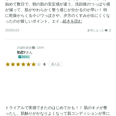
始めて数日で、朝の肌の安定感が違う。洗顔後のつっぱり感
が減って、肌がやわらかく整う感じが分かるのが早い！ 特
に乾燥からくる小ジワっぽさや、夕方のくすみが出にくくな
ったのが嬉しいポイント。エイ...
続きを読む
2026/1/15
2
参考になった
25歳
乾燥肌
135件
初恋Y
さん
6
購入品
トライアルで実感できたのはじめてかも！！ 肌のキメが整
ったし、肌触りがかなりよくなって肌コンディションが常に