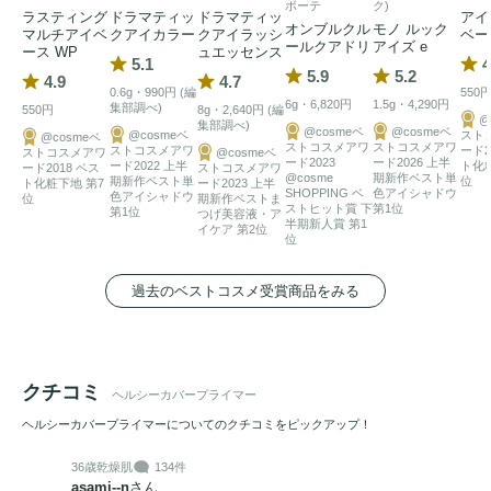
ボーテ
ク)
ラスティング
ドラマティッ
ドラマティッ
アイ
オンブルクル
モノ ルック
マルチアイベ
クアイカラー
クアイラッシ
ベー
ールクアドリ
アイズ e
ース WP
ュエッセンス
5.1
4
5.9
5.2
4.9
4.7
0.6g・990円 (編
550
6g・6,820円
1.5g・4,290円
集部調べ)
550円
8g・2,640円 (編
@
集部調べ)
@cosmeベ
@cosmeベ
@cosmeベ
スト
@cosmeベ
ストコスメアワ
ストコスメアワ
ストコスメアワ
ード2
ストコスメアワ
@cosmeベ
ード2023
ード2026 上半
ード2022 上半
ト化
ード2018 ベス
ストコスメアワ
@cosme
期新作ベスト単
期新作ベスト単
位
ト化粧下地 第7
ード2023 上半
SHOPPING ベ
色アイシャドウ
色アイシャドウ
位
期新作ベストま
ストヒット賞 下
第1位
第1位
つげ美容液・ア
半期新人賞 第1
イケア 第2位
位
過去のベストコスメ受賞商品をみる
クチコミ
ヘルシーカバープライマー
ヘルシーカバープライマーについてのクチコミをピックアップ！
36歳
乾燥肌
134件
asami--n
さん