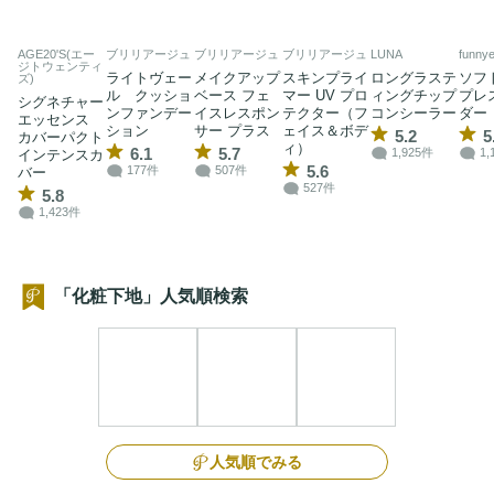
AGE20'S(エー
ブリリアージュ
ブリリアージュ
ブリリアージュ
LUNA
funny
ジトウェンティ
ライトヴェー
メイクアップ
スキンプライ
ロングラステ
ソフ
ズ)
ル クッショ
ベース フェ
マー UV プロ
ィングチップ
プレ
シグネチャー
ンファンデー
イスレスポン
テクター（フ
コンシーラー
ダー
エッセンス
ション
サー プラス
ェイス＆ボデ
5.2
5
カバーパクト
ィ）
6.1
5.7
1,925件
1,
インテンスカ
5.6
177件
507件
バー
527件
5.8
1,423件
「化粧下地」人気順検索
人気順でみる