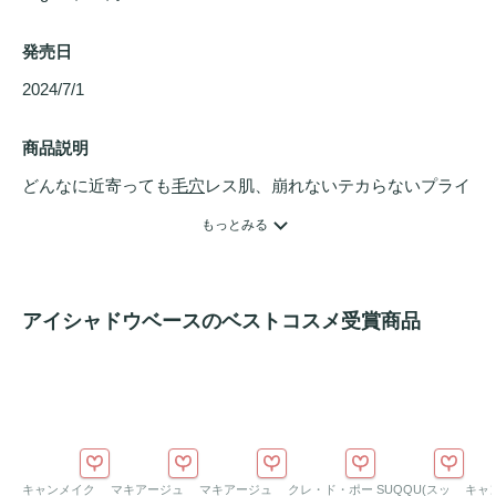
発売日
2024/7/1 
商品説明
どんなに近寄っても
毛穴
レス肌、崩れないテカらないプライ
マー。気になり続ける毛穴・くすみ・テカリ・赤み・ニキビ
もっとみる
跡をまとめて隠せる
美容液
バーム
。肌にのせるとするすると
ろけながら密着＆カバー。汗・水の崩れを防ぎ、
アイシャド
ウベース
やトーンアップなどとしても使えます。さらに、豊
アイシャドウベースのベストコスメ受賞商品
富な美容成分「ナイアシンアミド・ビタミンC・ビタミン
E・ヒアルロン酸・ドクダミ・シカ・幹細胞エキス・グリチ
ルリチル酸2K」配合した、肌をキレイに整えまるで健康的な
なめらかな肌へ仕上げます。
キャンメイク
マキアージュ
マキアージュ
クレ・ド・ポー
SUQQU(スッ
キャ