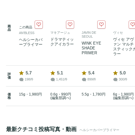
商
この商品
品
マキアージュ
JAVIN DE
ヴィセ
AN'BLESS
SEOUL
ドラマティッ
ヴィセ アヴ
ヘルシーカバ
WINK EYE
クアイカラー
ァン マルチ
ープライマー
SHADE
スティック
PRIMER
ラー
5.7
5.1
5.4
5.0
評
価
198件
1,451件
899件
300件
15g・1,980円
0.6g・990円
5.5g・1,780円
6g・1,980円
価
格
(編集部調べ)
(編集部調べ)
最新クチコミ投稿写真・動画
ヘルシーカバープライマー