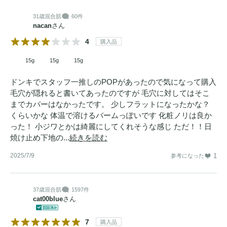
31歳
混合肌
60件
nacan
さん
4
購入品
15g
15g
15g
ドンキでスタッフ一推しのPOPがあったので気になって購入
毛穴が隠れると書いてあったのですが 毛穴に対してはそこ
までカバーはなかったです。 少しフラットになったかな？
くらいかな 体温で溶けるバームっぽいです 化粧ノリは良か
った！ 小ジワとかは綺麗にしてくれそうな感じ ただ！！日
焼け止め下地の...
続きを読む
2025/7/9
1
参考になった
37歳
混合肌
1597件
cat00blue
さん
7
購入品