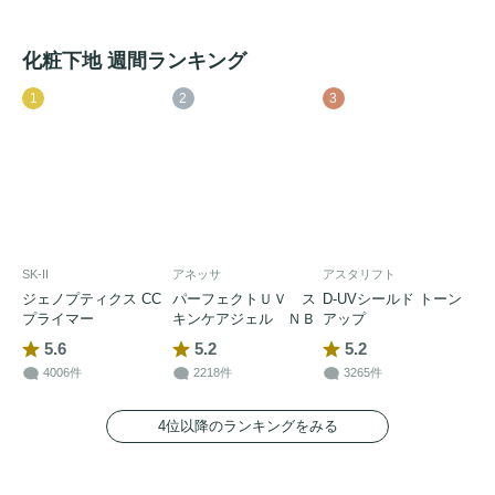
化粧下地 週間ランキング
1
2
3
SK-II
アネッサ
アスタリフト
ジェノプティクス CC
パーフェクトＵＶ ス
D-UVシールド トーン
プライマー
キンケアジェル ＮＢ
アップ
5.6
5.2
5.2
4006件
2218件
3265件
4位以降のランキングをみる