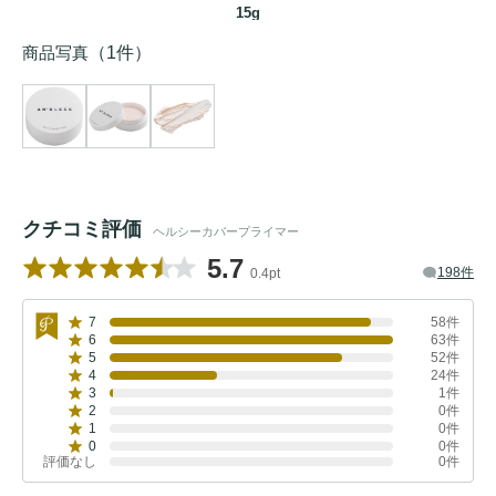
15g
商品写真
（1件）
クチコミ評価
ヘルシーカバープライマー
5.7
198件
0.4pt
7
58件
6
63件
5
52件
4
24件
3
1件
2
0件
1
0件
0
0件
評価なし
0件