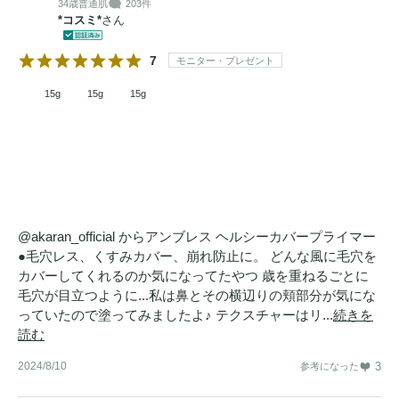
34歳
普通肌
203件
*コスミ*
さん
7
モニター・プレゼント
15g
15g
15g
@akaran_official からアンブレス ヘルシーカバープライマー
●毛穴レス、くすみカバー、崩れ防止に。 どんな風に毛穴を
カバーしてくれるのか気になってたやつ 歳を重ねるごとに
毛穴が目立つように...私は鼻とその横辺りの頬部分が気にな
っていたので塗ってみましたよ♪ テクスチャーはリ...
続きを
読む
2024/8/10
3
参考になった