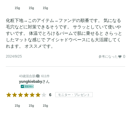
15g
15g
15g
化粧下地→このアイテム→ファンデの順番です。 気になる
毛穴などに対策できるそうです。 サラッとしていて使いや
すいです。 体温でとろけるバームで肌に乗せると さらっと
したマットな感じで アイシャドウベースにも大活躍してく
れます。 オススメです。
2024/9/25
0
参考になった
43歳
混合肌
611件
yungkiebaby
さん
6
モニター・プレゼント
15g
15g
15g