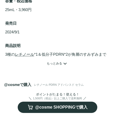
容量・税込価格
25mL・3,960円
発売日
2024/9/1 
商品説明
3種の
レチノール
*1＆低分子PDRN*2が角層のすみずみまで
浸透しハリと輝きに満ちた
毛穴
レス印象肌*3 へ

もっとみる
1. 
レチノール
ComplexTM*1  × グリーンティーPDRNTM*2 
@cosmeで購入
レチノール PDRN アドバンスド セラム
レチノール
ComplexTM*1 とグリーンティーPDRNTM*2 が角
質層のすみずみに浸透し、たるみ
毛穴
にWアプローチ。エイ
ポイントがたまる！使える！
1,500円（税込）以上ご購入で送料無料
ジングサインが気になり始めた肌を、ハリと輝きに満ちた
毛
@cosme SHOPPINGで購入
穴
レス印象肌*3 に導きます。
