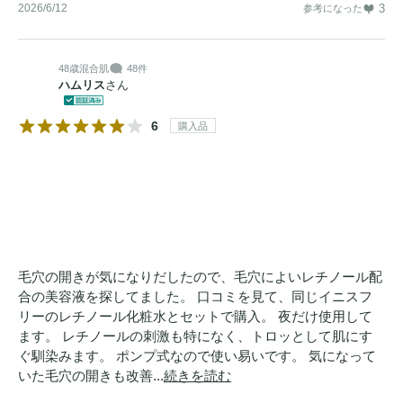
2026/6/12
3
参考になった
48歳
混合肌
48件
ハムリス
さん
6
購入品
毛穴の開きが気になりだしたので、毛穴によいレチノール配
合の美容液を探してました。 口コミを見て、同じイニスフ
リーのレチノール化粧水とセットで購入。 夜だけ使用して
ます。 レチノールの刺激も特になく、トロッとして肌にす
ぐ馴染みます。 ポンプ式なので使い易いです。 気になって
いた毛穴の開きも改善...
続きを読む