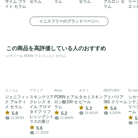
ザイム ブラ
セラム
ラム
セラム
アルロン セ
リー
イト セラム
ラム
エッ
イニスフリーのブランドページへ
この商品を高評価している人のおすすめ
レチノール PDRN アドバンスド セラム
ランコム
アテニア
Anua
タカミ
AESTURA
Dr.Jar
ジェニフィッ
スキンクリア
PDRN ヒアル
タカミスキン
アトバリア
シカ
ク アルティ
クレンズ オ
ロン酸100 セ
ピール
365 クリーム
ンテ
メ セラム
イル アロマ
ラム
リペ
5.3
5.6
タイプ リフ
ーム
5.8
5.2
18,401件
4,295件
レシングシト
5
12,953件
11,666件
ラスの香り
5
5.6
17,332件