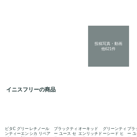
投稿写真・動画
他621件
イニスフリーの商品
ビタC グリー
レチノール
ブラックティ
オーキッド
グリーンティ
ブラ
ンティーエン
シカ リペア
ー ユース セ
エンリッチド
ーシード ヒ
ー ユ