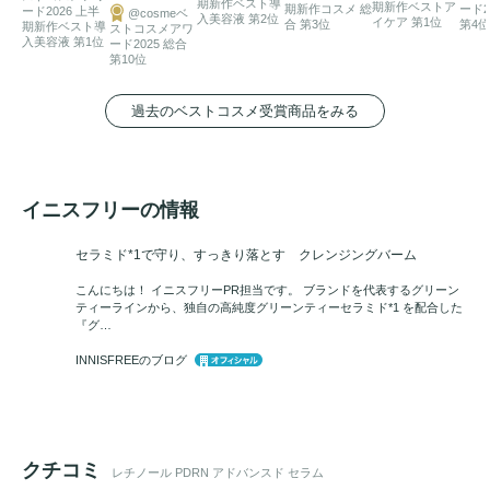
期新作ベスト導
期新作ベストア
期新作コスメ 総
ード2
ード2026 上半
@cosmeベ
アレルギーテスト*7、ノンコメドジェニックテスト済*8 の
低
入美容液 第2位
イケア 第1位
合 第3位
第4位
期新作ベスト導
ストコスメアワ
入美容液 第1位
ード2025 総合
刺激
処方*9。グリーンティーPDRNTM*2 はヴィーガン処方
第10位
で、肌と環境に配慮しました。

過去のベストコスメ受賞商品をみる
*1 
レチノール
、レチノイン酸ヒドロキシピナコロン、メチレ
ンジオキシケイヒ酸コジル（全て整肌成分)  *2 乳酸桿菌培養
溶解質（保湿成分) *3キメが整った
毛穴
の目立ちにくい肌の
イニスフリーの情報
こと *4 年齢に応じた肌のケアのこと *5 当社比 *6 ナイアシ
ンアミド、アデノシン、アラントイン、グリチルリチン酸
セラミド*1で守り、すっきり落とす クレンジングバーム
2K（全て保湿成分） *7 すべての方にアレルギー反応が起こ
こんにちは！ イニスフリーPR担当です。 ブランドを代表するグリーン
らないというわけではありません *8 すべての方にコメド(
ニ
ティーラインから、独自の高純度グリーンティーセラミド*1 を配合した
『グ…
キビ
のもと)ができないというわけではありません *9 
低刺激
テスト済/自社調べ(すべての人に刺激が起こらないというわ
INNISFREEのブログ
けではありません）
クチコミ
レチノール PDRN アドバンスド セラム