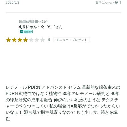
2026/5/3
1
参考になった
38歳
敏感肌
491件
えりにゃん・☆゜:*:゜
さん
4
モニター・プレゼント
レチノール PDRN アドバンスド セラム 革新的な緑茶由来の
PDRN 動物性ではなく植物性 30年のレチノール研究と 40年
の緑茶研究の成果を融合 伸びのいい乳液のような テクスチ
ャーでベタつきにくい 私の場合はA反応がでなかったからい
いなぁ！ 混合肌で脂性肌寄りなので もう少しサ...
続きを読
む