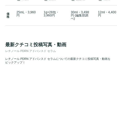
25mL・3,960
1g×28包・
30ml・3,498
12ml・4,400
価
円
3,960円
円 (編集部調
円
格
べ)
最新クチコミ投稿写真・動画
レチノール PDRN アドバンスド セラム
レチノール PDRN アドバンスド セラムについての最新クチコミ投稿写真・動画を
ピックアップ！