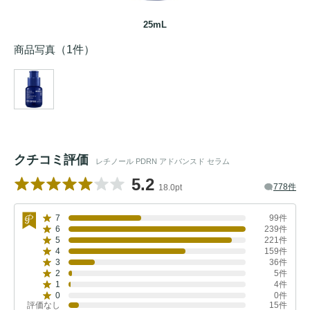
25mL
商品写真
（1件）
クチコミ評価
レチノール PDRN アドバンスド セラム
5.2
778件
18.0pt
7
99件
6
239件
5
221件
4
159件
3
36件
2
5件
1
4件
0
0件
評価なし
15件