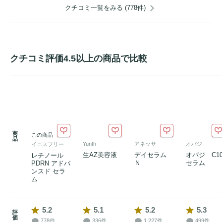
クチコミ一覧をみる (778件)
クチコミ評価4.5以上の商品で比較
商
この商品
品
Yunth
アネッサ
オバジ
イニスフリー
生AZ美容液
デイセラム
オバジ C1
レチノール
Ｎ
セラム
PDRN アドバ
ンスド セラ
ム
5.2
5.1
5.2
5.3
評
価
778件
336件
1,227件
499件