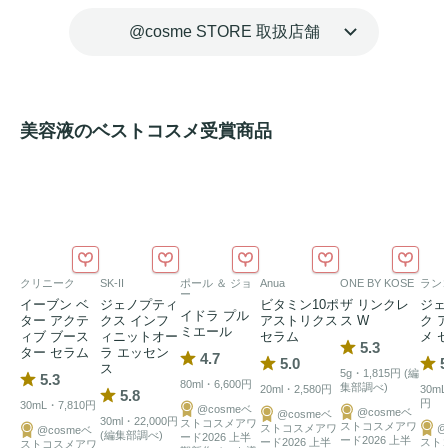
2. 角質層の表面と内側にWアプローチする　２つの新しいキ
@cosme STORE 取扱店舗
ー処方

・純粋
レチノール
を含む3種の
レチノール
成分*1 からなる
レ
チノール
ComplexTM*1。肌表面のキメを整え、なめらかで
輝きのある肌に導きます。

美容液のベストコスメ受賞商品
・緑茶研究を続け、自社畑のチェジュ緑茶から抽出したグリ
ーンティーDNAと呼ばれる「グリーンティーPDRNTM*2」
は、低分子*5 PDRN。潤いを与えることで肌を内側から押し
上げ、ハリと
弾力
を与えます。

3. 美容成分80%以上の高濃度
美容液
クリニーク
SK-II
ポール ＆ ジョ
Anua
ONE BY KOSE
ラン
ー
イーブン ベ
ジェノプティ
ビタミン10ポ
ザ リンクレ
ジェ
水の代わりに56％のグリーンティーPDRN*2 を使用、角質層
イドラ プル
ター アクテ
クス インフ
アストリクス
ス W
ク 
ミエール
のすみずみまで浸透し、肌を
引き締め
ます。
うるおい
を保つ
ィブ ブース
ィニットオー
セラム
メ 
5.3
ター セラム
ラ エッセン
4.7
美容成分*6 による贅沢な保湿効果で、乾燥しにくい潤い肌に
5.0
5
ス
5g・1,815円 (編
5.3
80ml・6,600円
導きます。

集部調べ)
20ml・2,580円
30mL
5.8
円
30mL・7,810円
@cosmeベ
@cosmeベ
@cosmeベ
30ml・22,000円
ストコスメアワ
ストコスメアワ
ストコスメアワ
@
@cosmeベ
(編集部調べ)
4. 肌と環境のことを考えたオリジナル処方

ード2026 上半
ード2026 上半
ード2026 上半
スト
ストコスメアワ