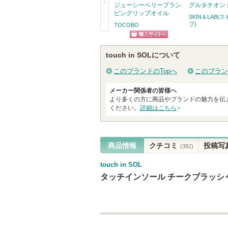
ジューシーベリープラン
グルタチオン
ピングリップオイル
SKIN＆LAB
ブ)
TOCOBO
戻
ショッピン
る
touch in SOLについて
グサイトへ
このブランドのTopへ
このブラン
メーカー関係者の皆様へ
より多くの方に商品やブランドの魅力を伝
ください。
詳細はこちら
商品情報
クチコミ
投稿写
(382)
touch in SOL
タッチインソール チークブラッシ