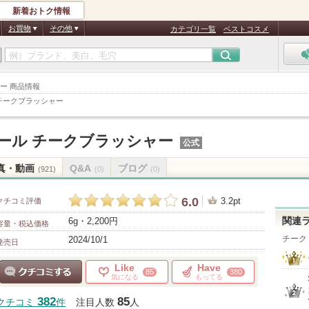
新着おトク情報
お買物
その他
カテゴリ一覧
ベストコスメ
シャー 商品情報
チークブラッシャー
ール チークブラッシャー
公式
真・動画
Q&A
ブログ
(921)
(0)
(0)
6.0
3.2pt
クチコミ評価
6g・2,200円
関連
容量・税込価格
チーク
2024/10/1
発売日
Like
Have
85
380
気になる
もってる
クチコミする
382
85
クチコミ
件
注目人数
人