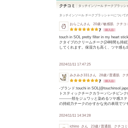
クチコミ
タッチインソール チークブラッシ
タッチインソール チークブラッシャー
について
おらごん
さん
20歳 / 敏感肌
クチコ
7
購入品
touch in SOL pretty filter in my he
クタイプのクリームチーク(24時間も持
してくれます。保湿力も高く、ツヤ感も
2024/11/11 17:47:25
みさみさ331
さん
28歳 / 普通肌
ク
7
購入品
-ブランド:touchi in SOL(@touchi
トスティックチークカラー:パンチピンク価格:\2239(税込)/6g
-----------頬をジュワッと染めるツ
の持続力チークのかすかな光の表現でツ
2024/11/11 14:34:28
ichino_
さん
23歳 / 普通肌
クチコ