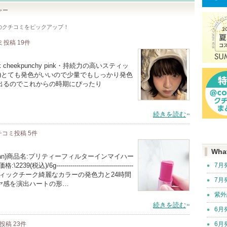
ャー
のクチコミをピックアップ！
ミ投稿
19
件
art stick cheekpunchy pink・持続力の高いスティッ
続)とても発色がいいので少量でもしっかり発色
出るのでこれからの時期にぴったり
続きを読む
チコミ投稿
5
件
Wha
nsol.japan)商品名:プリティーフィルターインマイハー
--------------------------------------
7月
ヤ感スティックチーク綺麗なカラーの発色力と24時間
7月
ヤ感を演出ハートの形…
紫外
続きを読む
6月
ミ投稿
23
件
6月