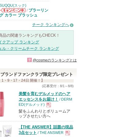
SUQQU(スック)
ブラーリン
/
SUQQU(スッ
グ カラー ブラッシュ
ク)からのお知
らせがあります
チーク ランキングへ
商品の関連ランキングもCHECK！
イクアップ ランキング
ェル・クリームチーク ランキング
?
@cosmeのランキングとは
ブランドファンクラブ限定プレゼント
 1・9・17・24日 開催！】
(応募受付：8/1～8/8)
美髪を育むデルメッドのヘア
エッセンスをお届け！
/ DERM
ED(デルメッド)
髪をふんわりとボリュームア
現
ップさせたい方へ
【THE ANSWER】話題の現品
品
3点セット
/ THE ANSWER