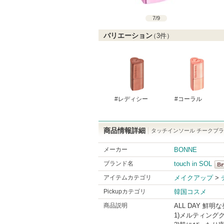
7
/
9
バリエーション
（
3
件）
#レディシー
#コーラル
商品情報詳細
タッチインソール チークブ
メーカー
BONNE
ブランド名
touch in SOL
tou
アイテムカテゴリ
メイクアップ
>
Bra
Pickupカテゴリ
韓国コスメ
商品説明
ALL DAY 鮮
1)メルティン