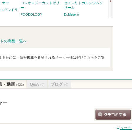
トナー
コレオロジーカットゼリ
セメンリトカルシウムク
セメンリトカル
ー
リーム
リュームアイア
(スキンアンドラ
FOODOLOGY
Dr.Melaxin
Dr.Melaxin
次
へ
ドの商品一覧へ
えるために、情報掲載を希望されるメーカー様はぜひこちらをご覧
真・動画
Q&A
ブログ
(921)
(0)
(0)
ャー
クチコミする
タッチ