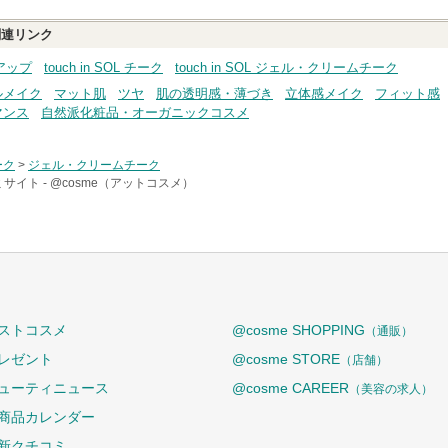
連リンク
クアップ
touch in SOL チーク
touch in SOL ジェル・クリームチーク
ルメイク
マット肌
ツヤ
肌の透明感・薄づき
立体感メイク
フィット感
マンス
自然派化粧品・オーガニックコスメ
ーク
>
ジェル・クリームチーク
サイト -
@cosme（アットコスメ）
ストコスメ
@cosme SHOPPING
（通販）
レゼント
@cosme STORE
（店舗）
ューティニュース
@cosme CAREER
（美容の求人）
商品カレンダー
新クチコミ