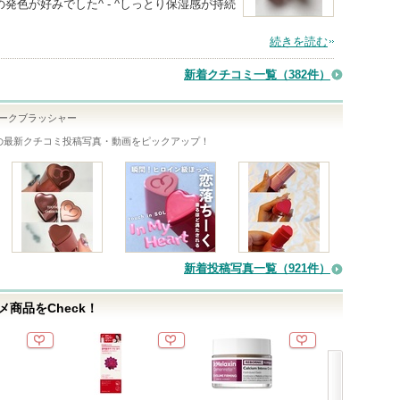
色が好みでした^ - ^しっとり保湿感が持続
続きを読む
新着クチコミ一覧
（382件）
チークブラッシャー
の最新クチコミ投稿写真・動画をピックアップ！
新着投稿写真一覧（921件）
商品をCheck！