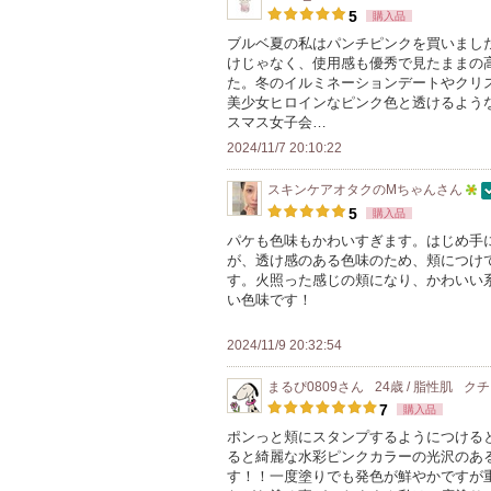
5
購入品
ブルベ夏の私はパンチピンクを買いまし
けじゃなく、使用感も優秀で見たままの
た。冬のイルミネーションデートやクリ
美少女ヒロインなピンク色と透けるよう
スマス女子会…
2024/11/7 20:10:22
スキンケアオタクのMちゃん
さん
5
5
購入品
人
パケも色味もかわいすぎます。はじめ手
が、透け感のある色味のため、頬につけ
以
す。火照った感じの頬になり、かわいい
上
い色味です！
の
メ
2024/11/9 20:32:54
ン
まるぴ0809
さん
24歳 / 脂性肌
クチ
バ
7
購入品
ー
ポンっと頬にスタンプするようにつける
に
ると綺麗な水彩ピンクカラーの光沢のあ
お
す！！一度塗りでも発色が鮮やかですが