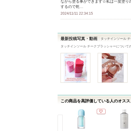
ながら塗る事ができます☆私は一度塗りの発
気
するので乾…
に
2024/11/11 22:34:15
入
り
登
録
最新投稿写真・動画
タッチインソール 
さ
タッチインソール チークブラッシャー
について
れ
て
い
ま
す
この商品を高評価している人のオススメ