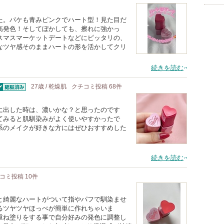
た。パケも青みピンクでハート型！見た目だ
高発色！そしてぼかしても、擦れに強かっ
スマスマーケットデートなどにピッタリの、
なツヤ感そのままハートの形を活かしてクリ
続きを読む
27歳 / 乾燥肌
クチコミ投稿
68
件
認証済
に出した時は、濃いかな？と思ったのです
てみると肌馴染みがよく使いやすかったで
系のメイクが好きな方にはぜひおすすめした
続きを読む
コミ投稿
10
件
と綺麗なハートがついて指やパフで馴染ませ
るツヤツヤほっぺが簡単に作れちゃいま
重ね塗りをする事で自分好みの発色に調整し