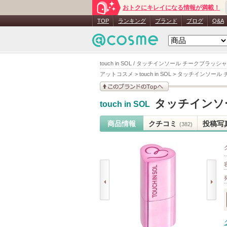
おトクにキレイになる情報が満載！
TOP
ランキング
ブランド
ブログ
Q&A
touch in SOL / タッチインソール チークブラッ
アットコスメ
>
touch in SOL
>
タッチインソール 
このブランドの情報を
タッチインソ
touch in SOL
見る
商品情報
クチコミ
投稿写
(382)
prev
next