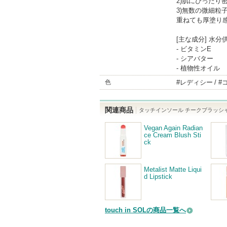
2)肌にぴったり
3)無数の微細
重ねても厚塗り
[主な成分] 水分供
- ビタミンE
- シアバター
- 植物性オイル
色
#レディシー
#
関連商品
タッチインソール チークブラッシ
Vegan Again Radian
ce Cream Blush Sti
ck
Metalist Matte Liqui
d Lipstick
touch in SOLの商品一覧へ