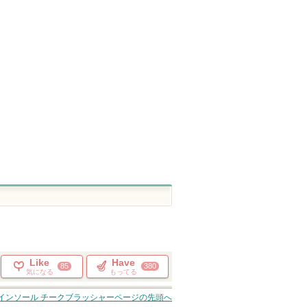
シウム ボ
Petal Drop Liquid Blush
アイファルトアイバック
密着カバーファ
ンプル
クリーム
ョン
DEAR DAHLIA
Dr.Melaxin
GIVERNY
ショッピン
グサイトへ
Like
Have
85
380
気になる
もってる
インソール チークブラッシャー
ページの先頭へ