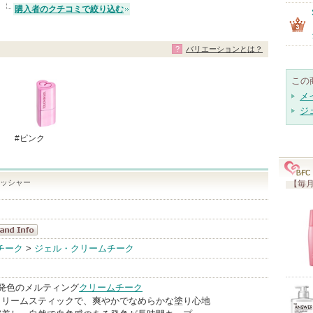
購入者のクチコミで絞り込む
バリエーションとは？
この
メ
ジ
#ピンク
ラッシャー
【毎月
ch in SOL
チーク
>
ジェル・クリームチーク
ndInfo
明な発色のメルティング
クリームチーク
グクリームスティックで、爽やかでなめらかな塗り心地