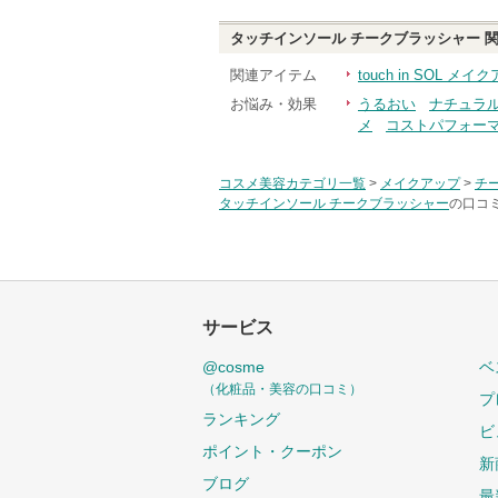
タッチインソール チークブラッシャー
関
関連アイテム
touch in SOL メイ
お悩み・効果
うるおい
ナチュラ
メ
コストパフォー
コスメ美容カテゴリ一覧
>
メイクアップ
>
チ
タッチインソール チークブラッシャー
の口コミ
サービス
@cosme
ベ
（化粧品・美容の口コミ）
プ
ランキング
ビ
ポイント・クーポン
新
ブログ
最