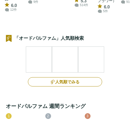
5.3
フラワー）
9件
9
6.0
514件
6.0
12件
5件
「オードパルファム」人気順検索
人気順でみる
オードパルファム 週間ランキング
1
2
3