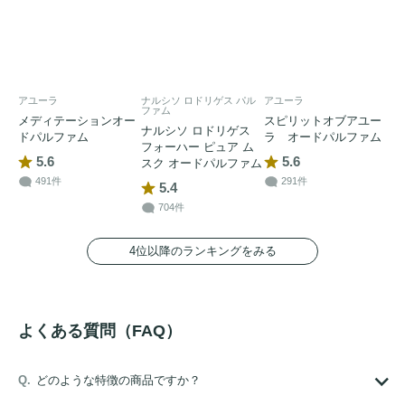
アユーラ
ナルシソ ロドリゲス パル
アユーラ
ファム
メディテーションオー
スピリットオブアユー
ナルシソ ロドリゲス
ドパルファム
ラ オードパルファム
フォーハー ピュア ム
5.6
5.6
スク オードパルファム
491件
291件
5.4
704件
4位以降のランキングをみる
よくある質問（FAQ）
どのような特徴の商品ですか？