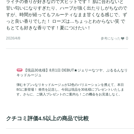
ライチの香りが好きなので大ヒットです！ 肌に合わないと
甘い匂いになりすぎたり、ハーブが強く出たりしがちなので
すが、時間が経ってもフルーティなまま甘くなる感じで、ず
っと良い香りでした！ ローズは…ちょっとわからない笑 で
もとても好きな香りです！夏につけたい！
2026/4/8
0
参考になった
【現品30名様】8月1日 DEBUT★ジェリーなツヤ、ぷるるんなリ
キッドルージュ
弾むキブン♪なリキッドルージュが12色のバリエーションを携えて、本日
8/1に新登場！ 発売を記念し、今回は現品を30名様にプレゼントいたしま
す。さらに、ご購入プレゼントのご案内も！この機会をお見逃しなく。
クチコミ評価4.5以上の商品で比較