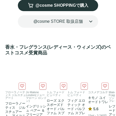
@cosme SHOPPINGで購入
TOP：ベルガモット・ブラックカラント・ピンクペッパー

MIDDLE：ローズ・ライチ・グァバ・マグノリア

@cosme STORE 取扱店舗
BASE：ベチパー・アンブロクサン・ピンクシュガー・パチ
ョリ

フラワーモチーフをアールヌーヴォ―調にあしらった、シン
香水・フレグランス(レディース・ウィメンズ)のベ
プルでエレガントなフォルムのクリアボトル。

ストコスメ受賞商品
ローズの花びらをかたどったゴールドのキャップが、リッチ
なムードを。モダンで贅沢、それでいてカラフルで遊び心も
フローラノーテ
Jo Malone
トム フォード
トム フォード
コスメデコルテ
Maiso
ィス ジルスチュ
London(ジョー
ビューティ
ビューティ
Frag
キモノ ユイ
アート
マローン ロンド
ゾン
ローズ エク
フィグ エロ
ン)
フレ
オードトワレ
フローラノー
スポーズド
ティック オ
イングリッシ
レプ
ティス ジル
5.6
オード パル
ード パルフ
ュ ペアー ＆
ード
スチュアー
ファム スプ
ァム スプレ
フリージア
アッ
ト アイコニ
15ml・3,740円