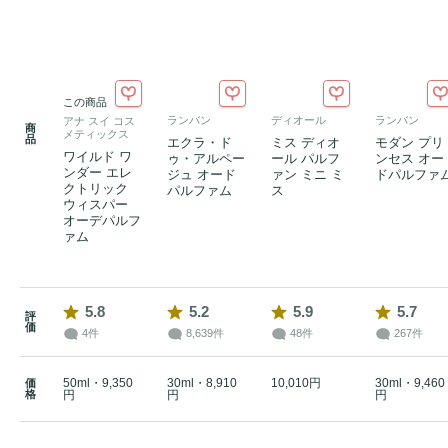
この商品
ランバン
ディオール
ランバン
アナ スイ コス
商
メティックス
品
エクラ・ド
ミス ディオ
モダン プリ
ワイルド ワ
ゥ・アルペー
ール パルフ
ンセス オー
ンダー エレ
ジュ オード
ァン ミニ ミ
ドパルファ
クトリック
パルファム
ス
ウィスパー
オーデパルフ
ァム
5.8
5.2
5.9
5.7
評
価
4件
8,639件
48件
267件
50ml・9,350
30ml・8,910
10,010円
30ml・9,460
価
格
円
円
円