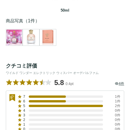
50ml
商品写真
（1件）
クチコミ評価
ワイルド ワンダー エレクトリック ウィスパー オーデパルファム
5.8
4件
0.4pt
7
1件
6
1件
5
2件
4
0件
3
0件
2
0件
1
0件
0
0件