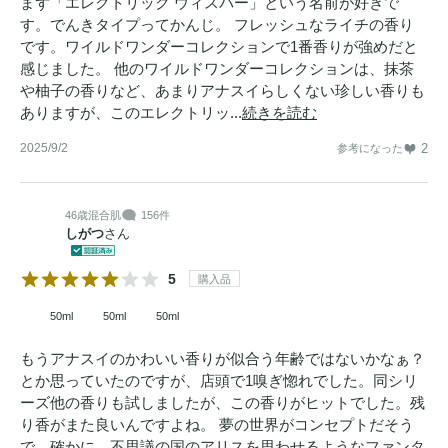
まず「エレクトリック ウィスパー」という名前が好きで
す。でんきタイプってかんじ。 フレッシュなライチの香り
です。ワイルドワンダーコレクションで1番香りが強めだと
感じました。 他のワイルドワンダーコレクションは、抹茶
や柚子の香りなど、あまりアナスイらしくない珍しい香りも
ありますが、このエレクトリッ...
続きを読む
2025/9/2
2
参考になった
46歳
混合肌
156件
しがつ
さん
5
購入品
50ml
50ml
50ml
もうアナスイのかわいい香りが似合う年齢ではないかなぁ？
とか思っていたのですが、店頭で1嗅ぎ惚れでした。同シリ
ーズ他の香りも試しましたが、この香りがヒットでした。残
り香がまた良いんですよね。 夢の世界がコンセプトだそう
で、確かに、不思議の国のアリスを思わせるようなファンタ