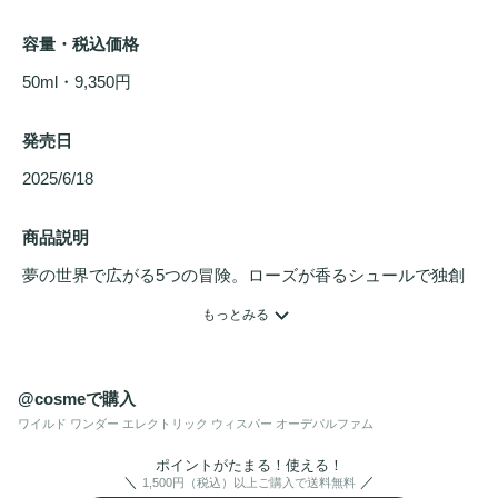
容量・税込価格
50ml・9,350円
発売日
2025/6/18 
商品説明
夢の世界で広がる5つの冒険。ローズが香るシュールで独創
的なファンタジー。

もっとみる
アナ スイ フレグランス誕生25周年を記念した「アナ スイ ワ
イルド ワンダー」コレクションが登場！

@cosmeで購入
一瞬で駆けめぐる電光のささやき。遊び心あるジューシーな
ワイルド ワンダー エレクトリック ウィスパー オーデパルファム
ローズ ライチ

ポイントがたまる！使える！
自由奔放でジューシー。心が弾むような香り。

1,500円（税込）以上ご購入で送料無料