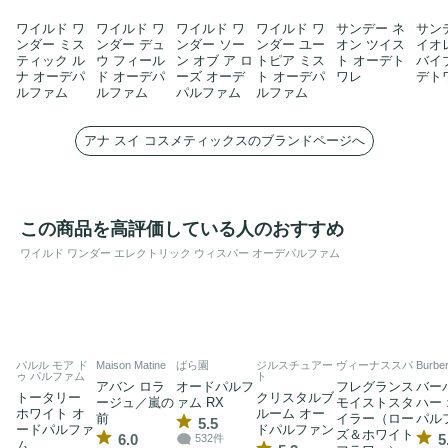
ワイルド ワ
ワイルド ワ
ワイルド ワ
ワイルド ワ
サンデー ネ
サン
ンダー ミス
ンダー デュ
ンダー ソー
ンダー ユー
オン ツイス
イオ
ティック ル
ウ フィール
ン オブ ア ロ
トピア ミス
ト オーデト
バイ
ナ オーデパ
ド オーデパ
ーズ オーデ
ト オーデパ
ワレ
デト
ルファム
ルファム
パルファム
ルファム
アナ スイ コスメティックスのブランドページへ
この商品を高評価している人のおすすめ
ワイルド ワンダー エレクトリック ウィスパー オーデパルファム
パルル モア ド
Maison Matine
ばら園
ジルスチュアー
ヴィーナススパ
Burber
ゥ パルファム
ト
アバン ロラ
オードパルフ
フレグランス
バー
トータリー
クリスタルブ
ージュ／嵐の
ァム RX
モイストスタ
ハー
ホワイト オ
ルーム オー
前
イラー（ロー
パル
5.5
ードパルファ
ドパルファン
ズ＆ホワイト
6.0
5
532件
ム