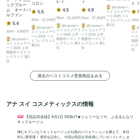
レィ
ィ
コロン
ト 
ックブルー
@cosmeベ
4.5
4.9
ム オードパ
5.5
5
ストコスメアワ
ルファン
ード2025 ベス
30ml・29,150円
30ml・37,950円
30ml・12,100円
10mL
トフレグランス
5.4
第1位
@cosmeベ
@cosmeベ
@cosmeベ
@
ストコスメアワ
ストコスメアワ
30ml・9,900円
ストコスメアワ
スト
ード2025 上半
ード2026 上半
ード2025 ベス
ード2
期新作ベストフ
期新作ベストフ
@cosmeベ
トフレグランス
期新
レグランス 第3
レグランス 第1
ストコスメアワ
第2位
レグ
位
位
ード2026 上半
位
期新作ベストフ
レグランス 第2
位
過去のベストコスメ受賞商品をみる
アナ スイ コスメティックスの情報
【現品30名様】8月1日 DEBUT★ジェリーなツヤ、ぷるるんなリ
キッドルージュ
弾むキブン♪なリキッドルージュが12色のバリエーションを携えて、本日
8/1に新登場！ 発売を記念し、今回は現品を30名様にプレゼントいたしま