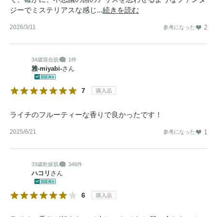
ジーでミステリアスな感じ...
続きを読む
2026/3/11
2
参考になった
34歳
混合肌
1件
雅‐miyabi‐
さん
7
購入品
ライチのフルーティーな香りで良かったです！
2025/6/21
1
参考になった
33歳
乾燥肌
346件
ハコリ
さん
6
購入品